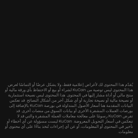
يُقدّم هذا المحتوى لك لأغراض إعلامية فقط، ولا يشكل عرضًا أو التماسًا لعرض.
هذا المحتوى ليس توصية من KuCoin لشراء أو بيع أو الاحتفاظ بأي ورقة مالية أو
منتج مالي أو أداة مشار إليها في المحتوى. هذا المحتوى ليس نصيحة استثمارية
أو نصيحة مالية أو نصيحة تجارية أو أي شكل آخر من أشكال النصائح. قد تعكس
البيانات المقدمة هنا أسعار الأصول المتداولة في بورصة KuCoin بالإضافة إلى
بورصات العملات المشفرة الأخرى أو بيانات السوق من منصات أخرى. قد
تفرض KuCoin رسومًا على معالجة معاملات العملة المشفرة والتي قد لا
تنعكس في أسعار التحويل المعروضة. KuCoin ليست مسؤولة عن أي أخطاء أو
تأخير في المحتوى أو المعلومات، أو عن أي إجراءات تُتخذ بناءًا على أي محتوى أو
معلومات.