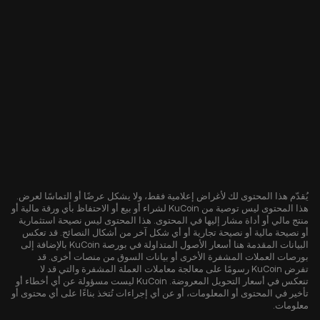
يُقدّم هذا المحتوى لك لأغراض إعلامية فقط، ولا يشكل عرضًا أو التماسًا لعرض.
هذا المحتوى ليس توصية من KuCoin لشراء أو بيع أو الاحتفاظ بأي ورقة مالية أو
منتج مالي أو أداة مشار إليها في المحتوى. هذا المحتوى ليس نصيحة استثمارية
أو نصيحة مالية أو نصيحة تجارية أو أي شكل آخر من أشكال النصائح. قد تعكس
البيانات المقدمة هنا أسعار الأصول المتداولة في بورصة KuCoin بالإضافة إلى
بورصات العملات المشفرة الأخرى أو بيانات السوق من منصات أخرى. قد
تفرض KuCoin رسومًا على معالجة معاملات العملة المشفرة والتي قد لا
تنعكس في أسعار التحويل المعروضة. KuCoin ليست مسؤولة عن أي أخطاء أو
تأخير في المحتوى أو المعلومات، أو عن أي إجراءات تُتخذ بناءًا على أي محتوى أو
معلومات.