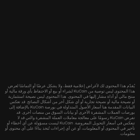
يُقدّم هذا المحتوى لك لأغراض إعلامية فقط، ولا يشكل عرضًا أو التماسًا لعرض.
هذا المحتوى ليس توصية من KuCoin لشراء أو بيع أو الاحتفاظ بأي ورقة مالية أو
منتج مالي أو أداة مشار إليها في المحتوى. هذا المحتوى ليس نصيحة استثمارية
أو نصيحة مالية أو نصيحة تجارية أو أي شكل آخر من أشكال النصائح. قد تعكس
البيانات المقدمة هنا أسعار الأصول المتداولة في بورصة KuCoin بالإضافة إلى
بورصات العملات المشفرة الأخرى أو بيانات السوق من منصات أخرى. قد
تفرض KuCoin رسومًا على معالجة معاملات العملة المشفرة والتي قد لا
تنعكس في أسعار التحويل المعروضة. KuCoin ليست مسؤولة عن أي أخطاء أو
تأخير في المحتوى أو المعلومات، أو عن أي إجراءات تُتخذ بناءًا على أي محتوى أو
معلومات.