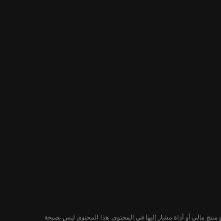
لمحتوى ليس توصية من KuCoin لشراء أو بيع أو الاحتفاظ بأي ورقة مالية أو منتج مالي أو أداة مشار إليها في المحتوى. هذا المحتوى ليس نصيحة