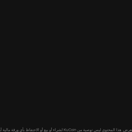
يُقدّم هذا المحتوى لك لأغراض إعلامية فقط، ولا يشكل عرضًا أو التماسًا لعرض. هذا ا