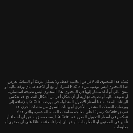
يُقدّم هذا المحتوى لك لأغراض إعلامية فقط، ولا يشكل عرضًا أو التماسًا لعرض.
هذا المحتوى ليس توصية من KuCoin لشراء أو بيع أو الاحتفاظ بأي ورقة مالية أو
منتج مالي أو أداة مشار إليها في المحتوى. هذا المحتوى ليس نصيحة استثمارية
أو نصيحة مالية أو نصيحة تجارية أو أي شكل آخر من أشكال النصائح. قد تعكس
البيانات المقدمة هنا أسعار الأصول المتداولة في بورصة KuCoin بالإضافة إلى
بورصات العملات المشفرة الأخرى أو بيانات السوق من منصات أخرى. قد
تفرض KuCoin رسومًا على معالجة معاملات العملة المشفرة والتي قد لا
تنعكس في أسعار التحويل المعروضة. KuCoin ليست مسؤولة عن أي أخطاء أو
تأخير في المحتوى أو المعلومات، أو عن أي إجراءات تُتخذ بناءًا على أي محتوى أو
معلومات.