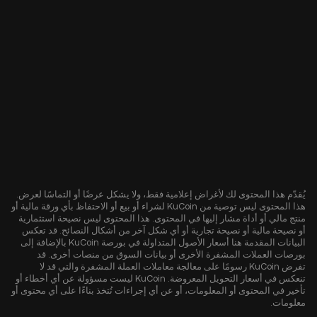
يُقدّم هذا المحتوى لك لأغراض إعلامية فقط، ولا يشكل عرضًا أو التماسًا لعرض.
هذا المحتوى ليس توصية من KuCoin لشراء أو بيع أو الاحتفاظ بأي ورقة مالية أو
منتج مالي أو أداة مشار إليها في المحتوى. هذا المحتوى ليس نصيحة استثمارية
أو نصيحة مالية أو نصيحة تجارية أو أي شكل آخر من أشكال النصائح. قد تعكس
البيانات المقدمة هنا أسعار الأصول المتداولة في بورصة KuCoin بالإضافة إلى
بورصات العملات المشفرة الأخرى أو بيانات السوق من منصات أخرى. قد
تفرض KuCoin رسومًا على معالجة معاملات العملة المشفرة والتي قد لا
تنعكس في أسعار التحويل المعروضة. KuCoin ليست مسؤولة عن أي أخطاء أو
تأخير في المحتوى أو المعلومات، أو عن أي إجراءات تُتخذ بناءًا على أي محتوى أو
معلومات.