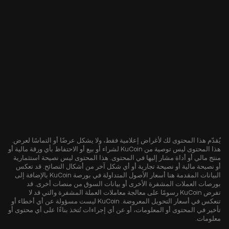
يُقدّم هذا المحتوى لك لأغراض إعلامية فقط، ولا يشكل عرضًا أو التماسًا لعرض.
هذا المحتوى ليس توصية من KuCoin لشراء أو بيع أو الاحتفاظ بأي ورقة مالية أو
منتج مالي أو أداة مشار إليها في المحتوى. هذا المحتوى ليس نصيحة استثمارية
أو نصيحة مالية أو نصيحة تجارية أو أي شكل آخر من أشكال النصائح. قد تعكس
البيانات المقدمة هنا أسعار الأصول المتداولة في بورصة KuCoin بالإضافة إلى
بورصات العملات المشفرة الأخرى أو بيانات السوق من منصات أخرى. قد
تفرض KuCoin رسومًا على معالجة معاملات العملة المشفرة والتي قد لا
تنعكس في أسعار التحويل المعروضة. KuCoin ليست مسؤولة عن أي أخطاء أو
تأخير في المحتوى أو المعلومات، أو عن أي إجراءات تُتخذ بناءًا على أي محتوى أو
معلومات.