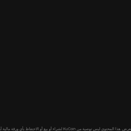
يُقدّم هذا المحتوى لك لأغراض إعلامية فقط، ولا يشكل عرضًا أو التماسًا لعرض. هذا ا