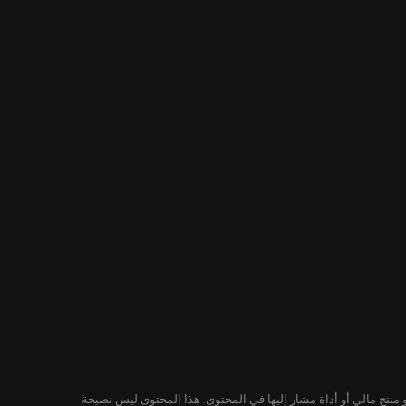
لمحتوى ليس توصية من KuCoin لشراء أو بيع أو الاحتفاظ بأي ورقة مالية أو منتج مالي أو أداة مشار إليها في المحتوى. هذا المحتوى ليس نصيحة