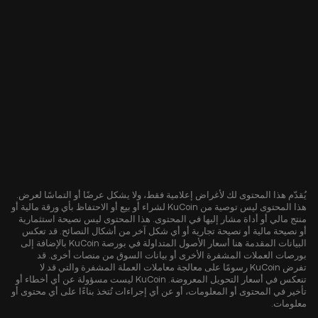
يُقدّم هذا المحتوى لك لأغراض إعلامية فقط، ولا يشكل عرضًا أو التماسًا لعرض.
هذا المحتوى ليس توصية من KuCoin لشراء أو بيع أو الاحتفاظ بأي ورقة مالية أو
منتج مالي أو أداة مشار إليها في المحتوى. هذا المحتوى ليس نصيحة استثمارية
أو نصيحة مالية أو نصيحة تجارية أو أي شكل آخر من أشكال النصائح. قد تعكس
البيانات المقدمة هنا أسعار الأصول المتداولة في بورصة KuCoin بالإضافة إلى
بورصات العملات المشفرة الأخرى أو بيانات السوق من منصات أخرى. قد
تفرض KuCoin رسومًا على معالجة معاملات العملة المشفرة والتي قد لا
تنعكس في أسعار التحويل المعروضة. KuCoin ليست مسؤولة عن أي أخطاء أو
تأخير في المحتوى أو المعلومات، أو عن أي إجراءات تُتخذ بناءًا على أي محتوى أو
معلومات.