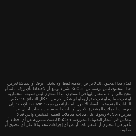
يُقدّم هذا المحتوى لك لأغراض إعلامية فقط، ولا يشكل عرضًا أو التماسًا لعرض.
هذا المحتوى ليس توصية من KuCoin لشراء أو بيع أو الاحتفاظ بأي ورقة مالية أو
منتج مالي أو أداة مشار إليها في المحتوى. هذا المحتوى ليس نصيحة استثمارية
أو نصيحة مالية أو نصيحة تجارية أو أي شكل آخر من أشكال النصائح. قد تعكس
البيانات المقدمة هنا أسعار الأصول المتداولة في بورصة KuCoin بالإضافة إلى
بورصات العملات المشفرة الأخرى أو بيانات السوق من منصات أخرى. قد
تفرض KuCoin رسومًا على معالجة معاملات العملة المشفرة والتي قد لا
تنعكس في أسعار التحويل المعروضة. KuCoin ليست مسؤولة عن أي أخطاء أو
تأخير في المحتوى أو المعلومات، أو عن أي إجراءات تُتخذ بناءًا على أي محتوى أو
معلومات.