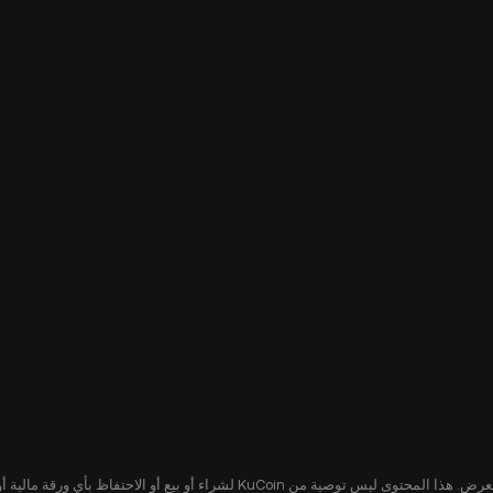
يُقدّم هذا المحتوى لك لأغراض إعلامية فقط، ولا يشكل عرضًا أو التماسًا لعرض. هذا ا