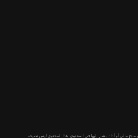
لمحتوى ليس توصية من KuCoin لشراء أو بيع أو الاحتفاظ بأي ورقة مالية أو منتج مالي أو أداة مشار إليها في المحتوى. هذا المحتوى ليس نصيحة