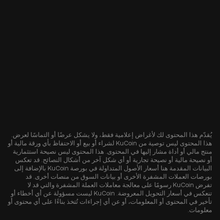
يُقدّم هذا المحتوى لك لأغراض إعلامية فقط، ولا يشكل عرضًا أو التماسًا لعرض.
هذا المحتوى ليس توصية من KuCoin لشراء أو بيع أو الاحتفاظ بأي ورقة مالية أو
منتج مالي أو أداة مشار إليها في المحتوى. هذا المحتوى ليس نصيحة استثمارية
أو نصيحة مالية أو نصيحة تجارية أو أي شكل آخر من أشكال النصائح. قد تعكس
البيانات المقدمة هنا أسعار الأصول المتداولة في بورصة KuCoin بالإضافة إلى
بورصات العملات المشفرة الأخرى أو بيانات السوق من منصات أخرى. قد
تفرض KuCoin رسومًا على معالجة معاملات العملة المشفرة والتي قد لا
تنعكس في أسعار التحويل المعروضة. KuCoin ليست مسؤولة عن أي أخطاء أو
تأخير في المحتوى أو المعلومات، أو عن أي إجراءات تُتخذ بناءًا على أي محتوى أو
معلومات.