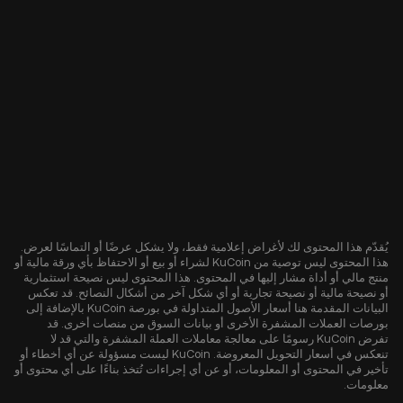
يُقدّم هذا المحتوى لك لأغراض إعلامية فقط، ولا يشكل عرضًا أو التماسًا لعرض.
هذا المحتوى ليس توصية من KuCoin لشراء أو بيع أو الاحتفاظ بأي ورقة مالية أو
منتج مالي أو أداة مشار إليها في المحتوى. هذا المحتوى ليس نصيحة استثمارية
أو نصيحة مالية أو نصيحة تجارية أو أي شكل آخر من أشكال النصائح. قد تعكس
البيانات المقدمة هنا أسعار الأصول المتداولة في بورصة KuCoin بالإضافة إلى
بورصات العملات المشفرة الأخرى أو بيانات السوق من منصات أخرى. قد
تفرض KuCoin رسومًا على معالجة معاملات العملة المشفرة والتي قد لا
تنعكس في أسعار التحويل المعروضة. KuCoin ليست مسؤولة عن أي أخطاء أو
تأخير في المحتوى أو المعلومات، أو عن أي إجراءات تُتخذ بناءًا على أي محتوى أو
معلومات.