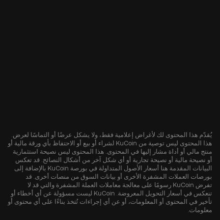
يُقدّم هذا المحتوى لك لأغراض إعلامية فقط، ولا يشكل عرضًا أو التماسًا لعرض.
هذا المحتوى ليس توصية من KuCoin لشراء أو بيع أو الاحتفاظ بأي ورقة مالية أو
منتج مالي أو أداة مشار إليها في المحتوى. هذا المحتوى ليس نصيحة استثمارية
أو نصيحة مالية أو نصيحة تجارية أو أي شكل آخر من أشكال النصائح. قد تعكس
البيانات المقدمة هنا أسعار الأصول المتداولة في بورصة KuCoin بالإضافة إلى
بورصات العملات المشفرة الأخرى أو بيانات السوق من منصات أخرى. قد
تفرض KuCoin رسومًا على معالجة معاملات العملة المشفرة والتي قد لا
تنعكس في أسعار التحويل المعروضة. KuCoin ليست مسؤولة عن أي أخطاء أو
تأخير في المحتوى أو المعلومات، أو عن أي إجراءات تُتخذ بناءًا على أي محتوى أو
معلومات.