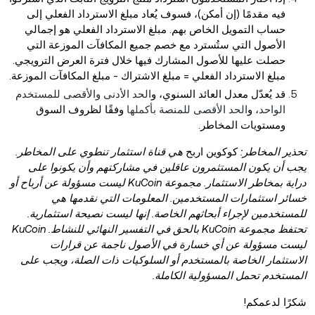
فيه مقدمًا (إن أمكن)، فسوف يُعاد مبلغ الاسترداد الفعلي إلى
حساب التمويل الخاص بهم. مبلغ الاسترداد الفعلي هو إجمالي
الأصول التي ستُسترد مع خصم جميع المكافآت الموزعة التي
حصلت عليها للأصول المشارك فيها خلال فترة العرض الترويجي.
مبلغ الاسترداد الفعلي = مبلغ الاشتراك - مبلغ المكافآت الموزعة.
قد يُعدّل معدل العائد السنوي، و
الحد الأدنى والأقصى للمستخدم
الواحد
، و
الحد الأقصى للمنصة
بأكملها
وفقًا لظروف السوق
ومستويات المخاطر.
تحذير المخاطر:
كوكوين اربح
هي قناة استثمار تنطوي على المخاطر.
يجب أن يكون المستثمرون عاقلين في مشاركتهم وأن يكونوا على
دراية بمخاطر الاستثمار. مجموعة KuCoin ليست مسؤولة عن أرباح أو
خسائر استثمارات المستخدمين. المعلومات التي نقدمها هي
للمستخدمين لإجراء أبحاثهم الخاصة. إنها ليست نصيحة استثمارية.
تحتفظ مجموعة KuCoin بالحق في
التفسير النهائي للنشاط. KuCoin
ليست مسؤولة عن أي خسارة في الأصول ناجمة عن قرارات
الاستثمار الخاصة بالمستخدم أو السلوكيات ذات الصلة، ويجب على
المستخدم تحمل المسؤولية الكاملة.
شكرًا لدعمكم!