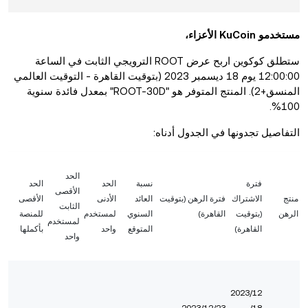
مستخدمو KuCoin الأعزاء،
ستطلق كوكوين اربح عرض ROOT الترويجي الثابت في الساعة
12:00:00 يوم 18 ديسمبر 2023 (بتوقيت القاهرة - التوقيت العالمي
المنسق+2). المنتج المتوفر هو "ROOT-30D" بمعدل فائدة سنوية
100%.
التفاصيل تجدونها في الجدول أدناه:
الحد
فترة
نسبة
الحد
الحد
الأقصى
منتج
الاشتراك
فترة الرهن (بتوقيت
العائد
الأدنى
الأقصى
الثابت
الرهن
(بتوقيت
القاهرة)
السنوي
لمستخدم
للمنصة
لمستخدم
القاهرة)
المتوقع
واحد
بأكملها
واحد
2023/12