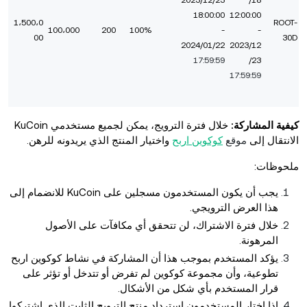
2023/12/23
/18
18:00:00
12:00:00
1،500،0
ROOT-
100،000
200
100%
-
-
00
30D
2024/01/22
2023/12
17:59:59
/23
17:59:59
كيفية المشاركة:
خلال فترة الترويج، يمكن لجميع مستخدمي KuCoin
الانتقال إلى
موقع
كوكوين اربح
واختيار المنتج الذي يريدونه للرهن.
ملحوظات:
يجب أن يكون المستخدمون
مسجلين على KuCoin للانضمام إلى
هذا العرض الترويجي.
خلال فترة الاشتراك، لن تتحقق أي مكافآت على الأصول
المرهونة.
يؤكد المستخدم بموجب هذا أن المشاركة في نشاط كوكوين اربح
تطوعية، وأن مجموعة كوكوين لم تفرض أو تتدخل أو تؤثر على
قرار المستخدم بأي شكل من الأشكال.
إذا اختار المستخدمون استرداد منتج الترويج الثابت الذي اشتركوا