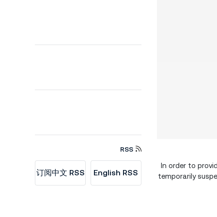
RSS
In order to provid
订阅中文 RSS
English RSS
temporarily susp