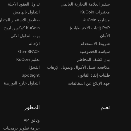
سفير العلامة التجارية العالمي
تداول العقود الآجلة
مختبرات KuCoin
التداول بالهامش
مشاريع KuCoin
صناديق الاستثمار المتداو
PoR (إثبات الاحتياطيات)
KuCoin كوكوين اربح
الأمان
بوت التداول الآلي
شروط الاستخدام
الإحالة
سياسة الخصوصية
GemSPACE
بيان كشف المخاطر
تعليم KuCoin
مكافحة غسل الأموال وتمويل الإرهاب
المُحوّل
طلبات إنفاذ القانون
Spotlight
التداول خارج البورصة
جهة الإبلاغ عن المخالفات
تعلم
المطور
وثائق API
حزمة تطوير برمجيات