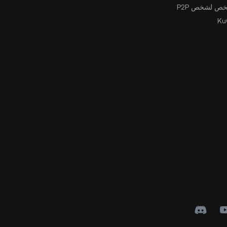
ص لشخص P2P