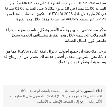
سيقوم KuCoin Pay بإجراء صيانة ترقية على دفع QR Ph بدءًا من
الساعة 11:00 مساءً في 19 مايو (الثلاثاء) حتى الساعة 01:00 صباحًا
في 20 مايو (الأربعاء)، 2026 (UTC+8). ستكون الخدمات المتعلقة بـ
QR Ph عبر تطبيق KuCoin غير متاحة مؤقتًا خلال هذه الفترة.
نذكّر مستخدمي الفلبين بخطّة الأمور بشكل مناسب وتجنب إجراء
المعاملات الحاسمة خلال هذه الفترة. ستستأنف الخدمة بشكل
طبيعي فور اكتمال الصيانة.
يرجى ملاحظة أن جميع أصولك لا تزال آمنة على KuCoin. كما هو
دائمًا، نحن ملتزمون بتقديم أفضل خدمة لك. نعتذر عن أي إزعاج قد
يسببه هذا، ونقدّر فهمك ودعمك.
اخلاء المسؤوليه:
تُرجمت هذه الصفحة باستخدام تقنية الذكاء
الاصطناعي (المدعومة من GPT) لراحتك. للحصول على المعلومات
الأكثر دقة، ارجع إلى النسخة الإنجليزية الأصلية.