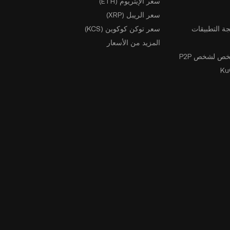
سعر الإيثريوم (ETH)
سعر الريبل (XRP)
ة التطبيقات
سعر توكن كوكوين (KCS)
المزيد من الأسعار
ص لشخص P2P