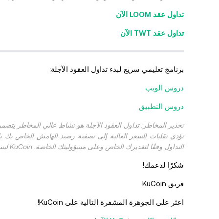
تداول عقد LOOM الآن
تداول عقد TWT الآن
برنامج تعليمي سريع لبدء تداول العقود الآجلة:
دروس الويب
دروس التطبيق
تحذير المخاطر: تداول العقود الآجلة هو نشاط عالي المخاطر يتضم
التداول وفقًا لتقديرك الخاص وعلى مسؤوليتك الخاصة. KuCoin ليست مسؤولة عن أي خسائر ناتجة عن تداول العقود الآجلة.
شكرًا لدعمك!
فريق KuCoin
اعثر على الجوهرة المشفرة التالية على KuCoin!