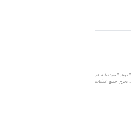
وائد المستقبلية. قد
تؤدي تقلبات السعر العالية إلى تصفية رصيد الهامش الخاص بك بالكامل. لا ينبغي اعتبار هذه المعلومات على أنها نصيحة استثمارية من KuCoin. تجري جميع عمليات