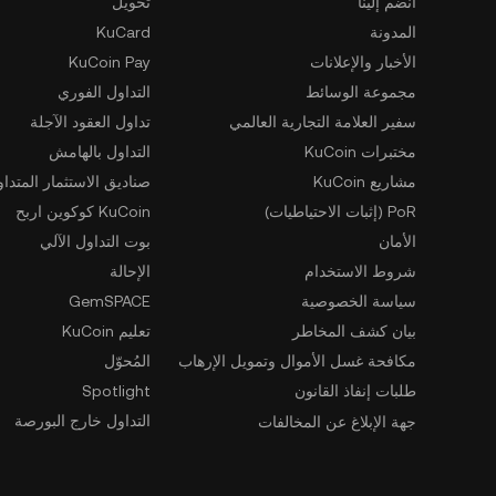
انضم إلينا
تحويل
المدونة
KuCard
الأخبار والإعلانات
KuCoin Pay
مجموعة الوسائط
التداول الفوري
سفير العلامة التجارية العالمي
تداول العقود الآجلة
مختبرات KuCoin
التداول بالهامش
مشاريع KuCoin
صناديق الاستثمار المتداو
PoR (إثبات الاحتياطيات)
KuCoin كوكوين اربح
الأمان
بوت التداول الآلي
شروط الاستخدام
الإحالة
سياسة الخصوصية
GemSPACE
بيان كشف المخاطر
تعليم KuCoin
مكافحة غسل الأموال وتمويل الإرهاب
المُحوّل
طلبات إنفاذ القانون
Spotlight
التداول خارج البورصة
جهة الإبلاغ عن المخالفات