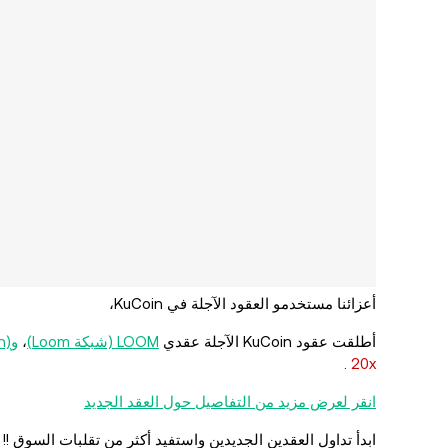
أعزائنا مستخدمو العقود الآجلة في KuCoin،
أطلقت عقود KuCoin الآجلة عقدي
LOOM (شبكة Loom)
،
وTWT (Trust Wallet Token)، و
.
20x
انقر لعرض مزيد من التفاصيل حول العقد الجديد
ابدأ تداول العقدين الجديدين واستفيد أكثر من تقلبات السوق !!