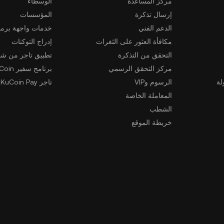
مركز المساعدة
الوسطاء
إرسال تذكرة
المؤسسات
الدعم الفني
خدمات واجهة برمج
مكافأة العثور على الثغرات
إدراج التوكنات
التحقق من التذكرة
تطبيق تاجر من شخ
مركز التحقق الرسمي
برنامج سفير KuCoin
لة
الرسوم وVIP
تاجر KuCoin Pay
المعاملة الخاصة
الشطب
خريطة الموقع