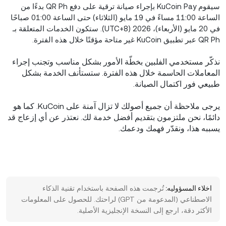
سيقوم KuCoin Pay بإجراء صيانة ترقية على دفع QR Ph بدءًا من
الساعة 11:00 مساءً في 19 مايو (الثلاثاء) حتى الساعة 01:00 صباحًا
في 20 مايو (الأربعاء)، 2026 (UTC+8). ستكون الخدمات المتعلقة بـ
QR Ph عبر تطبيق KuCoin غير متاحة مؤقتًا خلال هذه الفترة.
نذكّر مستخدمي الفلبين بخطّة الأمور بشكل مناسب وتجنب إجراء
المعاملات الحاسمة خلال هذه الفترة. ستستأنف الخدمة بشكل
طبيعي فور اكتمال الصيانة.
يرجى ملاحظة أن جميع أصولك لا تزال آمنة على KuCoin. كما هو
دائمًا، نحن ملتزمون بتقديم أفضل خدمة لك. نعتذر عن أي إزعاج قد
يسببه هذا، ونقدّر فهمك ودعمك.
اخلاء المسؤوليه:
تُرجمت هذه الصفحة باستخدام تقنية الذكاء
الاصطناعي (المدعومة من GPT) لراحتك. للحصول على المعلومات
الأكثر دقة، ارجع إلى النسخة الإنجليزية الأصلية.