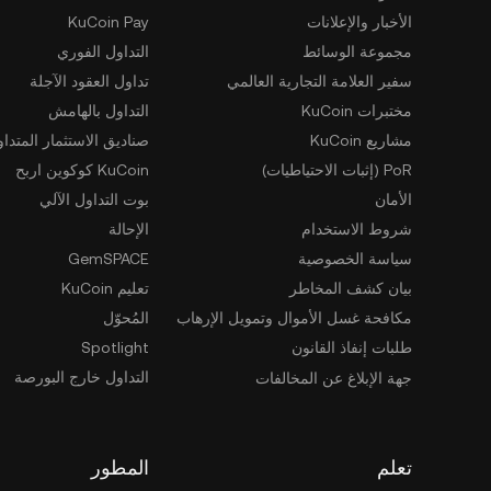
الأخبار والإعلانات
KuCoin Pay
مجموعة الوسائط
التداول الفوري
سفير العلامة التجارية العالمي
تداول العقود الآجلة
مختبرات KuCoin
التداول بالهامش
مشاريع KuCoin
صناديق الاستثمار المتداو
PoR (إثبات الاحتياطيات)
KuCoin كوكوين اربح
الأمان
بوت التداول الآلي
شروط الاستخدام
الإحالة
سياسة الخصوصية
GemSPACE
بيان كشف المخاطر
تعليم KuCoin
مكافحة غسل الأموال وتمويل الإرهاب
المُحوّل
طلبات إنفاذ القانون
Spotlight
التداول خارج البورصة
جهة الإبلاغ عن المخالفات
تعلم
المطور