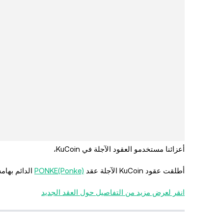
أعزائنا مستخدمو العقود الآجلة في KuCoin،
أطلقت عقود KuCoin الآجلة عقد
PONKE(Ponke)
الدائم بهامش USDT في ONE
انقر لعرض مزيد من التفاصيل حول العقد الجديد