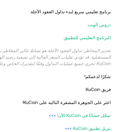
برنامج تعليمي سريع لبدء تداول العقود الآجلة:
دروس الويب
البرنامج التعليمي للتطبيق
تحذير المخاطر: تداول العقود الآجلة هو نشاط عالي المخاطر 
المستقبلية. قد تؤدي تقلبات السعر العالية إلى تصفية رصيد ال
KuCoin. تجرى جميع عمليات التداول وفقًا لتقديرك الخاص وعلى مسؤوليتك الخاصة. KuCoin ليست مسؤولة عن أي خسائر ناتجة عن تداول العقود الآجلة.
شكرًا لدعمكم!
فريق KuCoin
اعثر على الجوهرة المشفرة التالية على KuCoin!
سجّل حسابًا في KuCoin الآن!
>>>
تنزيل تطبيق KuCoin
>>>