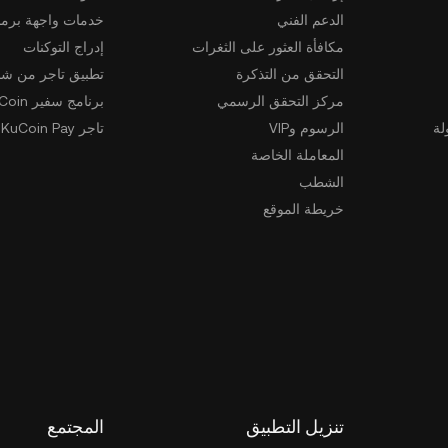
الدعم الفني
خدمات واجهة برمج
مكافأة العثور على الثغرات
إدراج التوكنات
التحقق من التذكرة
تطبيق تاجر من شخ
مركز التحقق الرسمي
برنامج سفير KuCoin
لة
الرسوم وVIP
تاجر KuCoin Pay
المعاملة الخاصة
الشطب
خريطة الموقع
تنزيل التطبيق
المجتمع