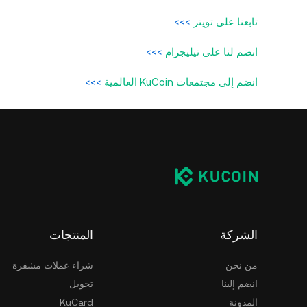
تابعنا على تويتر
>>>
انضم لنا على تيليجرام
>>>
انضم إلى مجتمعات KuCoin العالمية
>>>
الشركة
المنتجات
من نحن
شراء عملات مشفرة
انضم إلينا
تحويل
المدونة
KuCard