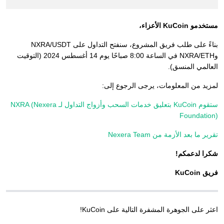
مستخدمو KuCoin الأعزاء،
بناءً على طلب فريق المشروع، سنفتح التداول على NXRA/USDT
وNXRA/ETH في الساعة 8:00 صباحًا يوم 14 أغسطس 2024 (التوقيت
العالمي المنسق).
لمزيد من المعلومات، يرجى الرجوع إلى:
ستقوم KuCoin بتعليق خدمات السحب وأزواج التداول لـ NXRA (Nexera
Foundation)
تقرير ما بعد الأزمة من Nexera Team
شكرا لدعمكم!
فريق KuCoin
اعثر على الجوهرة المشفرة التالية على KuCoin!