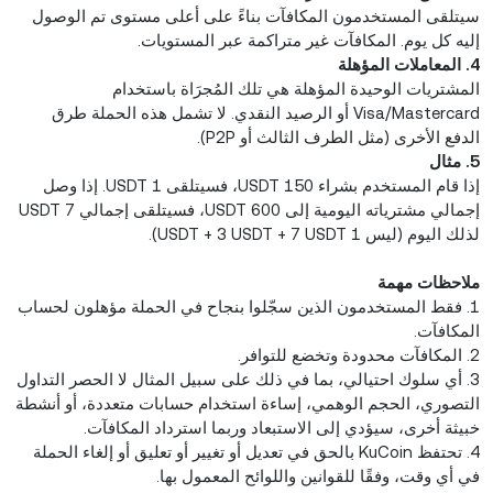
سيتلقى المستخدمون المكافآت بناءً على أعلى مستوى تم الوصول
إليه كل يوم. المكافآت غير متراكمة عبر المستويات.
4. المعاملات المؤهلة
المشتريات الوحيدة المؤهلة هي تلك المُجرَاة باستخدام
Visa/Mastercard أو الرصيد النقدي. لا تشمل هذه الحملة طرق
الدفع الأخرى (مثل الطرف الثالث أو P2P).
5. مثال
إذا قام المستخدم بشراء 150 USDT، فسيتلقى 1 USDT. إذا وصل
إجمالي مشترياته اليومية إلى 600 USDT، فسيتلقى إجمالي 7 USDT
لذلك اليوم (ليس 1 USDT + 3 USDT + 7 USDT).
ملاحظات مهمة
1. فقط المستخدمون الذين سجّلوا بنجاح في الحملة مؤهلون لحساب
المكافآت.
2. المكافآت محدودة وتخضع للتوافر.
3. أي سلوك احتيالي، بما في ذلك على سبيل المثال لا الحصر التداول
التصوري، الحجم الوهمي، إساءة استخدام حسابات متعددة، أو أنشطة
خبيثة أخرى، سيؤدي إلى الاستبعاد وربما استرداد المكافآت.
4. تحتفظ KuCoin بالحق في تعديل أو تغيير أو تعليق أو إلغاء الحملة
في أي وقت، وفقًا للقوانين واللوائح المعمول بها.