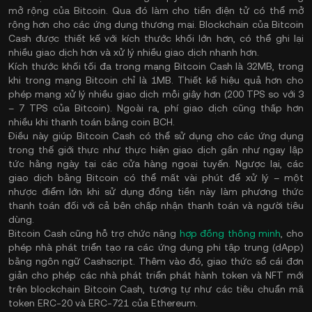
mở rộng của Bitcoin. Qua đó làm cho tiền điện tử có thể mở
rộng hơn cho các ứng dụng thương mại. Blockchain của Bitcoin
Cash được thiết kế với kích thước khối lớn hơn, có thể ghi lại
nhiều giao dịch hơn và xử lý nhiều giao dịch nhanh hơn.
Kích thước khối tối đa trong mạng Bitcoin Cash là 32MB, trong
khi trong mạng Bitcoin chỉ là 1MB. Thiết kế hiệu quả hơn cho
phép mạng xử lý nhiều giao dịch mỗi giây hơn (200 TPS so với 3
– 7 TPS của Bitcoin). Ngoài ra, phí giao dịch cũng thấp hơn
nhiều khi thanh toán bằng coin BCH.
Điều này giúp Bitcoin Cash có thể sử dụng cho các ứng dụng
trong thế giới thực như thực hiện giao dịch gần như ngay lập
tức hằng ngày tại các cửa hàng ngoại tuyến. Ngược lại, các
giao dịch bằng Bitcoin có thể mất vài phút để xử lý – một
nhược điểm lớn khi sử dụng đồng tiền này làm phương thức
thanh toán đối với cả bên chấp nhận thanh toán và người tiêu
dùng.
Bitcoin Cash cũng hỗ trợ chức năng
hợp đồng thông minh
, cho
phép nhà phát triển tạo ra các ứng dụng phi tập trung (dApp)
bằng ngôn ngữ Cashscript. Thêm vào đó, giao thức sổ cái đơn
giản cho phép các nhà phát triển phát hành token và NFT mới
trên blockchain Bitcoin Cash, tương tự như các tiêu chuẩn mã
token ERC-20 và ERC-721 của Ethereum.