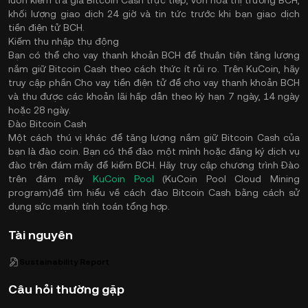
luôn kiểm tra giá Bitcoin Cash trực tiếp, vốn hóa thị trường BCH,
khối lượng giao dịch 24 giờ và tin tức trước khi bạn giao dịch
tiền điện tử BCH.
Kiếm thu nhập thụ động
Bạn có thể cho vay thanh khoản BCH để thuận tiện tăng lượng
nắm giữ Bitcoin Cash theo cách thức ít rủi ro. Trên KuCoin, hãy
truy cập phần Cho vay tiền điện tử để cho vay thanh khoản BCH
và thu được các khoản lãi hấp dẫn theo kỳ hạn 7 ngày, 14 ngày
hoặc 28 ngày.
Đào Bitcoin Cash
Một cách thú vị khác để tăng lượng nắm giữ Bitcoin Cash của
bạn là đào coin. Bạn có thể đào một mình hoặc đăng ký dịch vụ
đào trên đám mây để kiếm BCH. Hãy truy cập chương trình Đào
trên đám mây
KuCoin Pool
(KuCoin Pool Cloud Mining
program)để tìm hiểu về cách đào Bitcoin Cash bằng cách sử
dụng sức mạnh tính toán tổng hợp.
Tài nguyên
Sustainability Report
Câu hỏi thường gặp