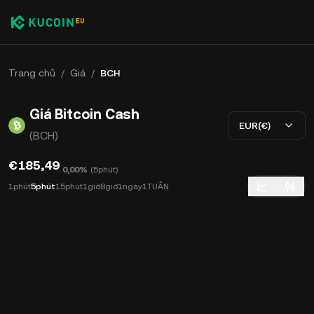
Trang chủ
/
Giá
/
BCH
Giá Bitcoin Cash
EUR(€)
(BCH)
€185,49
0,00%
(
5phút
)
1phút
5phút
15phút
1giờ
8giờ
1ngày
1TUẦN