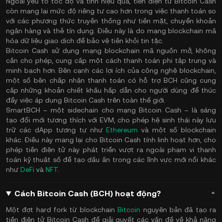
Ngoài yếu tố tốc độ và tính hiệu quả, tiền điện tử Bitcoin Cash
còn mang lại mức độ riêng tư cao hơn trong việc thanh toán so
với các phương thức truyền thống như tiền mặt, chuyển khoản
ngân hàng và thẻ tín dụng. Điều này là do mạng blockchain mã
hóa dữ liệu giao dịch để bảo vệ tiền khỏi tin tặc.
Bitcoin Cash sử dụng mạng blockchain mã nguồn mở, không
cần cho phép, cung cấp một cách thanh toán phi tập trung và
minh bạch hơn. Bên cạnh các lợi ích của công nghệ blockchain,
một số bên chấp nhận thanh toán có hỗ trợ BCH cũng cung
cấp những khoản chiết khấu hấp dẫn cho người dùng để thúc
đẩy việc áp dụng Bitcoin Cash trên toàn thế giới.
SmartBCH – một sidechain cho mạng Bitcoin Cash – là sáng
tạo đổi mới tương thích với EVM, cho phép hệ sinh thái này lưu
trữ các dApp tương tự như
Ethereum
và một số blockchain
khác. Điều này mang lại cho Bitcoin Cash tính linh hoạt hơn, cho
phép tiền điện tử này phát triển vượt ra ngoài phạm vi thanh
toán kỹ thuật số để tạo dấu ấn trong các lĩnh vực mới nổi khác
như
DeFi
và
NFT
.
Cách Bitcoin Cash (BCH) hoạt động?
Một đợt hard fork từ blockchain
Bitcoin
nguyên bản đã tạo ra
tiền điện tử Bitcoin Cash để giải quyết các vấn đề về khả năng