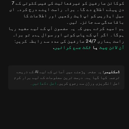
کوکائن صارفین کو غیرفعالیت کی فیس کٹوتی کے 7
دن پہلے اطلاع دے گا۔ براہ راست اپنے درج کردہ ای
میل ایڈریس کو اپ ڈیٹ رکھیں اور اطلاعات کا
باقاعدگی سے جائزہ لیں۔
ہم امید کرتے ہیں کہ یہ مضمون آپ کے لیے مفید رہا
ہوگا۔ اگر آپ کے پاس کوئی اور سوال ہے، تو براہ
راست ہماری 24/7 صارفین کی مدد سے رابطہ کریں:
آن لائن چیٹ
یا
ٹکٹ جمع کرائیں
.
ڈسکلیمر:
یہ صفحہ پڑھنے میں آسانی کے لیے AI کے ذریعے
ترجمہ کیا گیا ہے۔ درست ترین معلومات کے لیے براہِ کرم
اصل انگریزی ورژن سے رجوع کریں۔
اصل دکھائیں۔