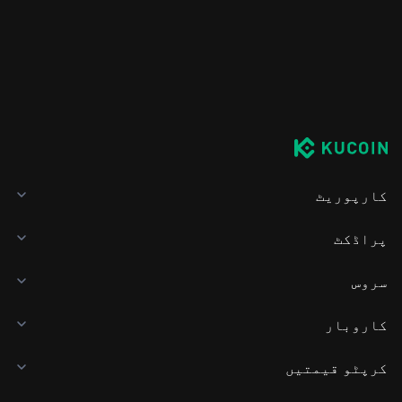
کارپوریٹ
پراڈکٹ
سروس
کاروبار
کرپٹو قیمتیں