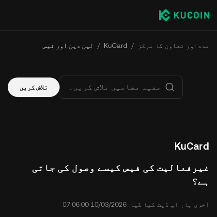
مدداور تعاون کا مرکز
/
KuCard
/
لین دین اور فیس
تلاش کریں
KuCard
غیرفعالیت کی فیس کیسے وصول کی جاتی
ہے؟
آخری بار اپ ڈیٹ کیا گیا: ⁦07:06:00 10/03/2026⁩