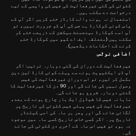
کٹوتی کی گئی غیرفعالیت کی فیس کی واپسی کے لیے
درخواست دے سکتے ہیں۔
استعمال نہ ہونے والے کارڈز ختم کریں اگر آپ کے
پاس کوئی کوکارڈ ہے جس کی آپ کو ضرورت نہیں، تو
آپ اسے کوکارڈ مینجمنٹ سیکشن کے ذریعے ختم کر
سکتے ہیں (متعلقہ ایف اے کیو میں کوکارڈ ختم
کرنے کے احکامات دیکھیں)۔
اضافی نوٹس
غیرفعالیت کے دوران کی گئی دوبارہ ترتیب: اگر
آپ ڈی ایکٹیویٹ ہونے سے پہلے کوئی کارڈ لین دین
مکمل کر لیں، تو اس دوران غیرفعالیت کی فیس
وصول نہیں کی جائے گی اور 90 دن کا غیرفعالیت کا
گنتی دوبارہ شروع ہو جائے گی۔
ماہانہ فیس کا شیڈول ایک بار چارج ہونے کے بعد،
غیرفعالیت کی فیس پہلی فیس کٹوتی کی تاریخ پر
لگائی جائے گی اور پھر ہر ماہ کی اسی کیلنڈر
تاریخ پر۔ اگر کسی خاص تاریخ کسی ماہ میں موجود
نہ ہو، تو فیس اس ماہ کے آخری دن کٹوتی کی جائے
گی۔