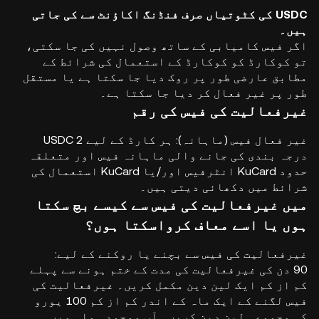
USDC کی کٹوتیاں صرف فنڈنگ اکاؤنٹ سے کی جاتی
ہیں۔
اگر فیس کامیابی کے ساتھ وصول نہیں کی جا سکتی،
تو کوکارڈ کو کوکارڈ کے استعمال کی شرائط کے
مطابق عارضی طور پر روک دیا جا سکتا ہے یا مستقل
طور پر غیر فعال کر دیا جا سکتا ہے۔
غیرفعالیت کی فیس کی رقم
غیر فعال فیس (ماہانہ): ہر کارڈ کے لیے 2 USDC
درجہ بندی کی جانے والی ماہانہ فیس اور متعلقہ
حدود KuCard انٹرفیس اور/یا KuCard استعمال کی
شرائط میں دکھائی دیتی ہیں۔
میں غیرفعالیت کی فیس سے کیسے بچ سکتا
ہوں یا اسے معاف کرواسکتا ہوں؟
غیرفعالیت کی فیس سے بچنے یا روکنے کے لیے:
90 دن کی غیرفعالیت کی مدت کے ختم ہونے سے پہلے
کم از کم ایک لین دین مکمل کریں۔ غیرفعالیت کی
فیس لگنے کے ایک ماہ کے اندر کم از کم 100 یورو
کی مجموعی لین دین کریں۔ آپ موجودہ ماہ میں