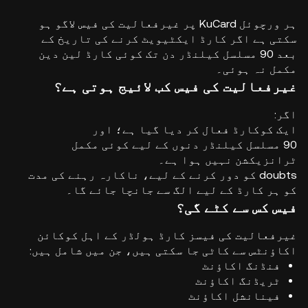
ہر ورچوئل KuCard پر غیرفعالیت کی فیس لاگو ہو
سکتی ہے اگر کارڈ ایکٹیویٹ کرنے کی تاریخ کے
بعد 90 مسلسل کیلنڈر دن تک کوئی کارڈ لین دین
مکمل نہ ہوئی۔
غیرفعالیت کی فیس کب لائیج ہوتی ہے؟
اگر:
ایک کوکارڈ فعال کر دیا گیا ہے؛ اور
90 مسلسل کیلنڈر دنوں کے لیے کوئی مکمل
ٹرانزیکشن نہیں ہوا ہے۔
doubts کو دور کرنے کے لیے، ناکارہ رہنے کی مدت
کو ہر کارڈ کے لیے الگ سے جانچا جائے گا۔
فیس کس سے کٹے گی؟
غیرفعالیت کی فیسز کارڈ ہولڈر کے اہل کوکائن
اکاؤنٹس سے کاٹی جا سکتی ہیں، جن میں شامل ہیں:
فنڈنگ اکاؤنٹ
ٹریڈنگ اکاؤنٹ
فینانشل اکاؤنٹ