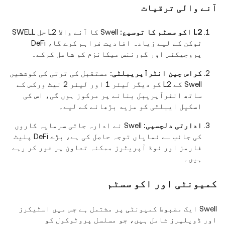
آنے والی ترقیات
L2 اکو سسٹم کا توسیع:
Swell کا آنے والا L2 حل SWELL
ٹوکن کے لیے زیادہ افادیت فراہم کرے گا، DeFi
پروجیکٹس اور گورننس میکانزم کو شامل کرکے۔
کراس چین انٹرآپریبلٹی:
مستقبل کی ترقی کی کوششیں
Swell کے L2 کو دیگر لیئر 1 اور لیئر 2 نیٹ ورکس کے
ساتھ انٹرآپریبل بنانے پر مرکوز ہوں گی، اس کی
اسکیل ایبلٹی کو مزید بڑھانے کے لیے۔
ادارتی دلچسپی:
Swell نے ادارہ جاتی سرمایہ کاروں
کی جانب سے نمایاں توجہ حاصل کی ہے، بڑے DeFi پلیٹ
فارمز اور نوڈ آپریٹرز ممکنہ تعاون پر غور کر رہے
ہیں۔
کمیونٹی اور اکو سسٹم
Swell ایک مضبوط کمیونٹی پر مشتمل ہے جس میں اسٹیکرز
اور ڈویلپرز شامل ہیں، جو مسلسل پروٹوکول کو