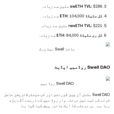
$286 ملین سے زیادہ
swETH TVL:
کل سٹیکڈ ETH:
104,000 سے زیادہ
$221 ملین سے زیادہ
rwsETH TVL:
کل ری سٹیکڈ ETH:
84,000 سے زیادہ
ماخذ: Swell نیٹ ورک
Swell DAO روڈمیپ اپڈیٹ
Swell DAO روڈ میپ
Swell DAO مکمل آن چین گورننس اور ڈی سینٹرلائزیشن حاصل
کرنے کے لیے تین مرحلہ وار روڈ میپ کے ذریعے آگے بڑھ
رہا ہے۔ ہر مرحلے کا ایک جائزہ پیش کیا گیا ہے: