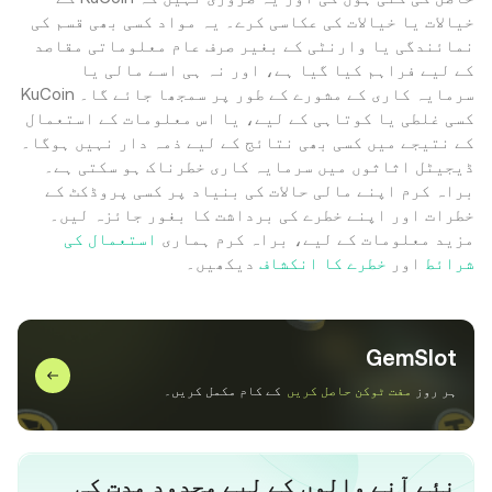
خیالات یا خیالات کی عکاسی کرے۔ یہ مواد کسی بھی قسم کی
نمائندگی یا وارنٹی کے بغیر صرف عام معلوماتی مقاصد
کے لیے فراہم کیا گیا ہے، اور نہ ہی اسے مالی یا
سرمایہ کاری کے مشورے کے طور پر سمجھا جائے گا۔ KuCoin
کسی غلطی یا کوتاہی کے لیے، یا اس معلومات کے استعمال
کے نتیجے میں کسی بھی نتائج کے لیے ذمہ دار نہیں ہوگا۔
ڈیجیٹل اثاثوں میں سرمایہ کاری خطرناک ہو سکتی ہے۔
براہ کرم اپنے مالی حالات کی بنیاد پر کسی پروڈکٹ کے
خطرات اور اپنے خطرے کی برداشت کا بغور جائزہ لیں۔
مزید معلومات کے لیے، براہ کرم ہماری
استعمال کی
شرائط
اور
خطرے کا انکشاف
دیکھیں۔
GemSlot
ہر روز
مفت ٹوکن حاصل کریں
کے کام مکمل کریں۔
نئے آنے والوں کے لیے محدود مدت کی