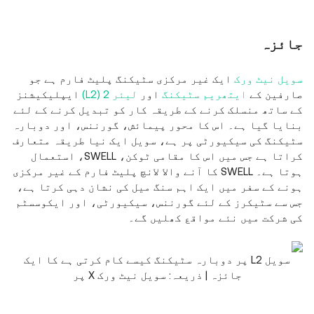
جائزہ
سویل نیٹ ورک
ایک غیر مرکزی سٹیکنگ پلیٹ فارم ہے جو
صارفین کے
ایتھریم سٹیکنگ
اور
لیئر 2 (L2)
ایپلیکیشنز
کے ساتھ منسلک کرنے کے طریقہ کار کو تبدیل کرنے کے لئے
بنایا گیا ہے۔ اس کا محور پیمائش، گورننس، اور دوبارہ
سٹیکنگ کی سیکیورٹی پر ہے، سویل ایک نیا طریقہ متعارف
کراتا ہے جس میں اس کا مقامی ٹوکن، SWELL، استعمال
ہوتا ہے۔ SWELL کا آنے والا لانچ پلیٹ فارم کے غیر مرکزی
ہونے کے سفر میں ایک اہم سنگ میل کی نشان دہی کرتا ہے،
جس سے سٹیکرز کے لئے گورننس، سیکیورٹی، اور ایکوسسٹم
کی شرکت میں نئے مواقع کھلیں گے۔
سویل L2 پر دوبارہ سٹیکنگ کیسے کام کرتی ہے کا ایک
جائزہ | ذریعہ: سویل نیٹ ورک X پر