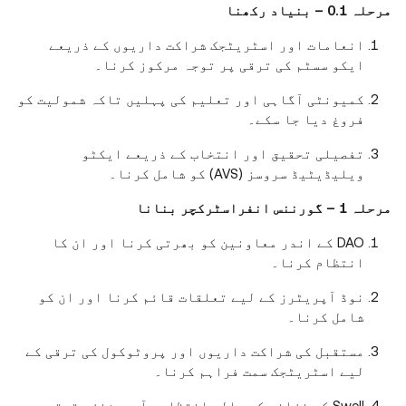
مرحلہ 0.1 – بنیاد رکھنا
انعامات اور اسٹریٹجک شراکت داریوں کے ذریعے
ایکو سسٹم کی ترقی پر توجہ مرکوز کرنا۔
کمیونٹی آگاہی اور تعلیم کی پہلیں تاکہ شمولیت کو
فروغ دیا جا سکے۔
تفصیلی تحقیق اور انتخاب کے ذریعے ایکٹو
ویلیڈیٹیڈ سروسز (AVS) کو شامل کرنا۔
مرحلہ 1 – گورننس انفراسٹرکچر بنانا
DAO کے اندر معاونین کو بھرتی کرنا اور ان کا
انتظام کرنا۔
نوڈ آپریٹرز کے لیے تعلقات قائم کرنا اور ان کو
شامل کرنا۔
مستقبل کی شراکت داریوں اور پروٹوکول کی ترقی کے
لیے اسٹریٹجک سمت فراہم کرنا۔
Swell کے خزانے کی مالی انتظام، آپریشنز، تحقیق،