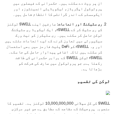
ان پر ووٹ دے سکتے ہیں۔ حکمرانی کے فیصلوں میں
پروٹوکول اپگریڈز، لیکویڈیٹی انسینٹوز، اور
ایکوسسٹم کے اندر گرانٹس کا انتظام شامل ہیں۔
ری سٹیکنگ اور انعامات:
صارفین اپنے SWELL ٹوکنز
کو ری سٹیک کر کے rSWELL، ایک لیکویڈ ری سٹیکنگ
ٹوکن حاصل کر سکتے ہیں۔ ری سٹیکرز کو نیٹ ورک
سیکیورٹی میں تعاون کرنے کے لیے انعامات ملتے ہیں
اور وہ rSWELL کو DeFi پلیٹ فارمز میں بھی استعمال
کر سکتے ہیں تاکہ اضافی پیداوار حاصل کی جا سکے۔
rSWELL ٹوکن SWELL کے برابر حکمرانی کی طاقت
رکھتا ہے، جو پروٹوکول میں صارف کی شرکت کو
بڑھاتا ہے۔
ٹوکن کی تقسیم
SWELL کی کل سپلائی 10,000,000,000 ٹوکنز ہے۔ تقسیم کا
منصوبہ پروجیکٹ کے مقاصد کے مطابق ہے جو غیر مرکزی