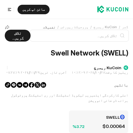
سائن اپ کریں
گھر
KuCoin ریسرچ
پروجیکٹ رپورٹس
تفصیلات
تلاش
کریں۔
Swell Network (SWELL)
KuCoin ریسرچ
ریلیز کا وقت:
٢٨‏/١٠‏/٢٠٢٤ ١٠:١٢:٠٩
آخری تازہ ترین:
٢٩‏/١١‏/٢٠٢٤ ٠٧:٢٧:١٩
بانٹیں
اعلی کارکردگی ایتھیریم لیکویڈ اسٹیکنگ اور ری اسٹیکنگ پروٹوکول
برائے ڈی فائی انوویشن
SWELL
$0.00064
‮‭3.72‬%‬