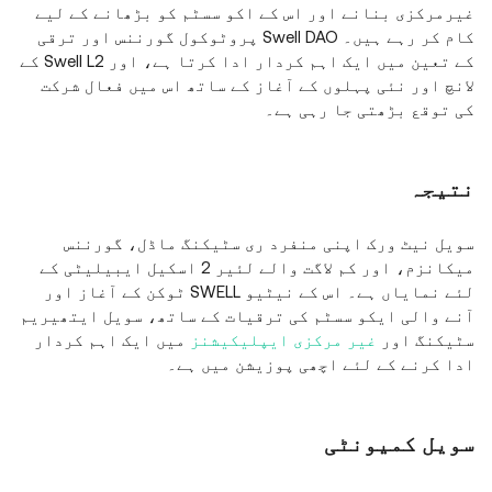
غیرمرکزی بنانے اور اس کے اکو سسٹم کو بڑھانے کے لیے
کام کر رہے ہیں۔ Swell DAO پروٹوکول گورننس اور ترقی
کے تعین میں ایک اہم کردار ادا کرتا ہے، اور Swell L2 کے
لانچ اور نئی پہلوں کے آغاز کے ساتھ اس میں فعال شرکت
کی توقع بڑھتی جا رہی ہے۔
نتیجہ
سویل نیٹ ورک اپنی منفرد ری سٹیکنگ ماڈل، گورننس
میکانزم، اور کم لاگت والے لئیر 2 اسکیل ایبیلیٹی کے
لئے نمایاں ہے۔ اس کے نیٹیو SWELL ٹوکن کے آغاز اور
آنے والی ایکو سسٹم کی ترقیات کے ساتھ، سویل ایتھیریم
سٹیکنگ اور
غیر مرکزی ایپلیکیشنز
میں ایک اہم کردار
ادا کرنے کے لئے اچھی پوزیشن میں ہے۔
سویل کمیونٹی