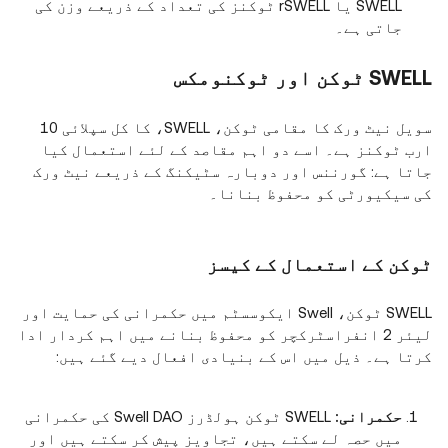
SWELL یا rSWELL ٹوکنز کی تعداد کے ذریعے وزن کی
جاتی ہے۔
SWELL ٹوکن اور ٹوکنومکس
سویل نیٹ ورک کا مقامی ٹوکن، SWELL، کا کل سپلائی 10
ارب ٹوکنز ہے۔ اسے دو اہم مقاصد کے لئے استعمال کیا
جاتا ہے: گورننس اور دوبارہ سٹیکنگ کے ذریعے نیٹ ورک
کی سیکیورٹی کو محفوظ بنانا۔
ٹوکن کے استعمال کے کیسز
SWELL ٹوکن، Swell ایکوسسٹم میں حکمرانی کی حمایت اور
لیئر 2 انفراسٹرکچر کو محفوظ بنانے میں اہم کردار ادا
کرتا ہے۔ ذیل میں اس کے بنیادی افعال دیے گئے ہیں:
حکمرانی:
SWELL ٹوکن ہولڈرز Swell DAO کی حکمرانی
میں حصہ لے سکتے ہیں، تجاویز پیش کر سکتے ہیں اور