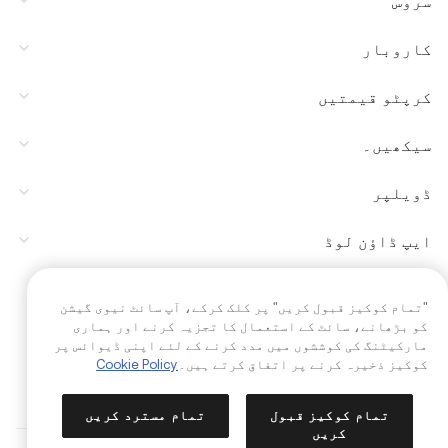
سروس
کاروبار
کرپٹو قیمتیں
سیکھیں۔
ڈویلپر
ایپ ڈاؤن لوڈ
برادری
"تمام کوکیز قبول کریں" پر کلک کرکے، آپ سائٹ نیوی گیشن
کو بڑھانے، سائٹ کے استعمال کا تجزیہ کرنے اور ہماری
مارکیٹنگ کی کوششوں میں مدد کرنے کے لئے اپنی ڈیوائس پر
کوکیز ذخیرہ کرنے پر اتفاق کرتے ہیں۔
Cookie Policy
تمام کوکیز قبول
تمام مسترد کریں
کریں