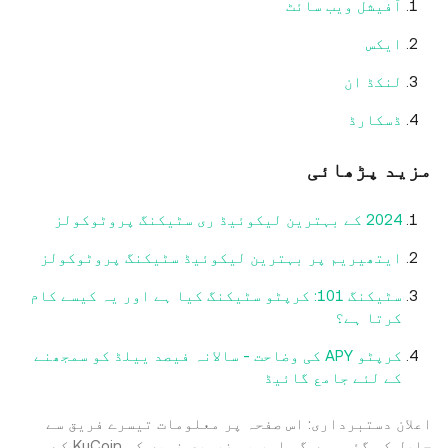
آفیشل ویب سائٹ
ایکس
لنکڈ ان
ڈسکارڈ
مزید پڑھائی
2024 کے بہترین لیکوئیڈ ری سٹیکنگ پروٹوکولز
ایتھیریم پر بہترین لیکوئیڈ سٹیکنگ پروٹوکولز
سٹیکنگ 101: کرپٹو سٹیکنگ کیا ہے اور یہ کیسے کام
کرتا ہے؟
کرپٹو APY کی وضاحت - سالانہ فیصد ییلڈ کو سمجھنے
کے لئے جامع گائیڈ
اعلان دستبرداری: اس صفحہ پر معلومات تیسرے فریق سے
حاصل کی گئی ہوں گی اور یہ ضروری نہیں کہ KuCoin کے