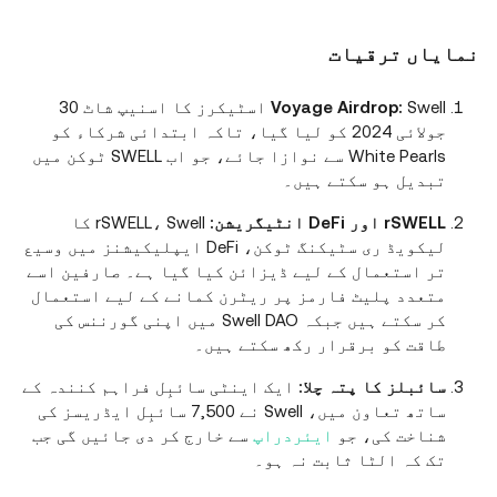
نمایاں ترقیات
Voyage Airdrop:
Swell اسٹیکرز کا اسنیپ شاٹ 30
جولائی 2024 کو لیا گیا، تاکہ ابتدائی شرکاء کو
White Pearls سے نوازا جائے، جو اب SWELL ٹوکن میں
تبدیل ہو سکتے ہیں۔
rSWELL اور DeFi انٹیگریشن:
rSWELL، Swell کا
لیکویڈ ری سٹیکنگ ٹوکن، DeFi ایپلیکیشنز میں وسیع
تر استعمال کے لیے ڈیزائن کیا گیا ہے۔ صارفین اسے
متعدد پلیٹ فارمز پر ریٹرن کمانے کے لیے استعمال
کر سکتے ہیں جبکہ Swell DAO میں اپنی گورننس کی
طاقت کو برقرار رکھ سکتے ہیں۔
سائبلز کا پتہ چلا:
ایک اینٹی سائبِل فراہم کنندہ کے
ساتھ تعاون میں، Swell نے 7,500 سائبِل ایڈریسز کی
شناخت کی، جو
ایئردراپ
سے خارج کر دی جائیں گی جب
تک کہ الٹا ثابت نہ ہو۔