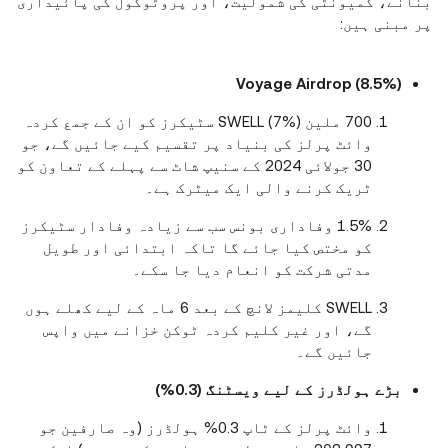
بنانے، کمیونٹی کی شمولیت، اور پروٹوکول کی پائیداری
پر مبنی ہیں:
Voyage Airdrop (8.5%)
700 ملین SWELL (7%) سٹیکرز کو ان کے جمع کردہ
وائٹ پرلز کی بنیاد پر تقسیم کیے جائیں گے، جو
30 جولائی 2024 کے سنیپ شاٹ سے پہلے کے تعاون کو
ٹریک کرنے والی ایک میٹرک ہے۔
1.5% وفاداری بونس سب سے زیادہ وفادار سٹیکرز
کو مختص کیا جائے گا تاکہ ابتدائی اور طویل
مدتی شرکت کو انعام دیا جا سکے۔
SWELL کلیمز لانچ کے بعد 6 ماہ کے لیے کھلے ہوں
گے، اور غیر کلیم کردہ ٹوکن خزانے میں واپس
جائیں گے۔
بڑے ہولڈرز کے لیے ویسٹنگ (0.3%)
وائٹ پرلز کے ٹاپ 0.3% ہولڈرز (وہ صارفین جو