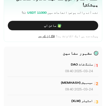
پیشکش!
نئے آنے والے بونس: انعامات میں
11000 USDT
تک!
سائن اپ
پہلے سے ہی ایک اکاؤنٹ ہے؟
لاگ ان کریں
مشہور مضامین
سلنگ شاٹ DAO
2025-03-24 09:40
میمہیش (MEMHASH)
2025-03-24 09:40
اسٹیلر (XLM)