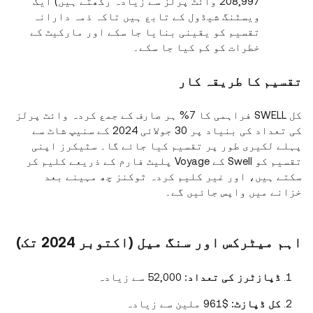
208,997 وائٹ پرلز سے زیادہ رکھتے ہیں) ایک
ویسٹنگ شیڈول کے تابع ہیں تاکہ ذمہ دارانہ
تقسیم کو یقینی بنایا جا سکے اور مارکیٹ کے
خطرات کو کم کیا جا سکے۔
تقسیم کا طریقہ کار
کل SWELL فراہمی کا 7% ہر صارف کے جمع کردہ وائٹ پرلز
کی تعداد کی بنیاد پر 30 جولائی 2024 کے سنیپ شاٹ سے
پہلے لکیری طور پر تقسیم کیا جائے گا۔ سٹیکرز اپنی
تقسیم کو Swell کے Voyage پلیٹ فارم کے ذریعے کلیم کر
سکتے ہیں، اور غیر کلیم کردہ ٹوکنز چھ مہینے بعد
خزانے میں واپس جائیں گے۔
اہم میٹرکس اور سنگ میل (اکتوبر 2024 تک)
ڈپازٹرز کی تعداد:
52,000 سے زیادہ
کل ڈپازٹ:
$961 ملین سے زیادہ