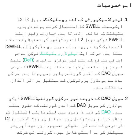
اہم خصوصیات
لیئر 2 سیکیورٹی کے لئے ری سٹیکنگ:
سویل کا L2
ایکوسسٹم SWELL کا استعمال کرتے ہوئے دوبارہ
سٹیکنگ کا فائدہ اٹھاتا ہے، جہاں صارفین اپنے
SWELL ٹوکن سویل L2 انفرسٹرکچر کو محفوظ رکھنے کے
لئے سٹیک کرتے ہیں۔ بدلے میں، ری سٹیکرز کو rSWELL
ملتا ہے، جو کہ ایک
لیکوڈ ری سٹیکنگ
ٹوکن ہے جو
اضافی منافع کے لئے غیر مرکزی مالیات (
DeFi
) پلیٹ
فارمز پر استعمال کیا جا سکتا ہے۔ rSWELL کے پاس
سویل DAO کے اندر گورننس پاور بھی ہوتا ہے، جس کی
مدد سے ہولڈرز پروٹوکول کے مستقبل پر اثر انداز
ہو سکتے ہیں۔
سویل DAO کے ذریعے غیر مرکزی گورننس:
SWELL ٹوکن
ہولڈرز کو سویل DAO کے اندر گورننس کے حقوق ملتے
ہیں۔
DAO
کی ذمہ داریوں میں لیکویڈیٹی انسنٹوز کو
منظم کرنا، پروٹوکول پیرامیٹرز پر ووٹنگ کرنا، L2
کی ترقی کے لئے گرانٹس کی تقسیم، اور نوڈ آپریٹر
سلیکشن کی ہم آہنگی شامل ہیں۔ گورننس کی شرکت