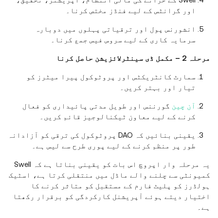
اور گرانٹس کے لیے فنڈز مختص کرنا۔
انشورنس پول اور ترقیاتی پہلوں میں دوبارہ
سرمایہ کاری کے لیے سروس فیس جمع کرنا۔
مرحلہ 2 – مکمل ڈی سینٹرلائزیشن حاصل کرنا
سمارٹ کانٹریکٹس اور پروٹوکول پیرا میٹرز کو
تیار اور بہتر کریں۔
آن چین
گورننس اور طویل مدتی پائیداری کو فعال
کرنے کے لیے معاون ٹیکنالوجیز قائم کریں۔
یقینی بنائیں کہ DAO پروٹوکول کی ترقی کو آزادانہ
طور پر منظم کرنے کے لیے پوری طرح سے لیس ہے۔
یہ مرحلہ وار اپروچ اس بات کو یقینی بناتا ہے کہ Swell
کمیونٹی سے چلنے والے ماڈل میں منتقلی کرتا ہے، اسٹیک
ہولڈرز کو پلیٹ فارم کے مستقبل کو متاثر کرنے کا
اختیار دیتے ہوئے آپریشنل کارکردگی کو برقرار رکھتا
ہے۔