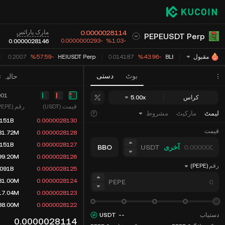
0.0000028114
مارک پارائس
PEPEUSDT Perp
-0.0000000293
‮-‭1.03‬%‬
0.0000028146
0.2007
‮-‭57.59‬%‬
HEIUSDT Perp
0.014187
‮-‭43.96‬%‬
BLESSUSDT Perp
مقبول
بوٹ
دستی
حالیہ 
001
کراس
5.00x
قیمت (USDT)
رقم (PEPE)
لیمٹ
مارکیٹ
مشروط
.151B
0.0000028130
قیمت
81.72M
0.0000028128
.151B
0.0000028127
آخری
USDT
BBO
99.20M
0.0000028126
رقم
(PEPE)
.091B
0.0000028125
81.00M
0.0000028124
PEPE
17.04M
0.0000028123
38.00M
0.0000028122
دستیاب
--
USDT
0.0000028114