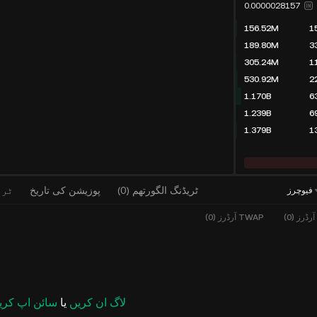
0.0000028157
156.52M
1
189.80M
3
305.24M
1
530.92M
2
1.170B
6
1.239B
6
1.379B
1
ٹریڈنگ الگورتھم
(
0
)
پوزیشن کی تاریخ
ٹری
فیوچرز
رڈرز (0)
TWAP آرڈرز (0)
لاگ ان کریں
یا
سائن اپ کری
کوکن فیوچرز HFTUSDT، VICUSDT اور
کوکائن فی