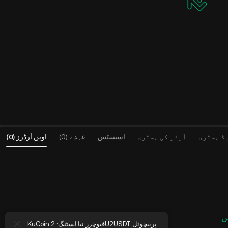
ڈ ہسٹری
آرڈر کی ہسٹری
اسیسٹس
عہدے (0)
اوپن آرڈرز
(
0
)
ں
وچرز نیا لسٹنگ: XDCUSDT پرپیچوئل
KuCoin فیوچرز نیا لسٹنگ: 2U2USDT پرپیچوئل