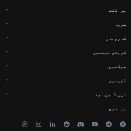
پراڈکٹ
سروس
کاروبار
کرپٹو قیمتیں
سیکھیں۔
ڈویلپر
ایپ ڈاؤن لوڈ
برادری