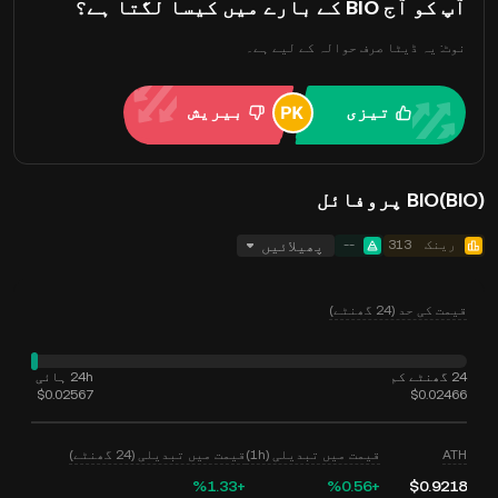
آپ کو آج BIO کے بارے میں کیسا لگتا ہے؟
نوٹ: یہ ڈیٹا صرف حوالہ کے لیے ہے۔
تیزی
بیریش
BIO(BIO) پروفائل
رینک
313
--
پھیلائیں
قیمت کی حد (24 گھنٹے)
24 گھنٹے کم
24h ہائی
$0.02567
$0.02466
ATH
قیمت میں تبدیلی (1h)
قیمت میں تبدیلی (24 گھنٹے)
‮+‭1.33‬%‬
‮+‭0.56‬%‬
$0.9218