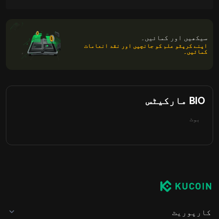
سیکھیں اور کمائیں۔
اپنے کرپٹو علم کو جانچیں اور نقد انعامات
کمائیں۔
BIO مارکیٹس
بوٹ
کارپوریٹ