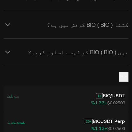
KuCoin کیلکولیٹر استعمال کریں۔
کتنا BIO ( BIO ) گردش میں ہے؟
میں BIO ( BIO ) کو کیسے اسٹور کروں؟
ٹریڈ
USDT
/
BIO
سپاٹ
1
‮+‭1.33‬%‬
$0.02503
BIOUSDT Perp
فیوچرز
20
‮+‭1.13‬%‬
$0.02503