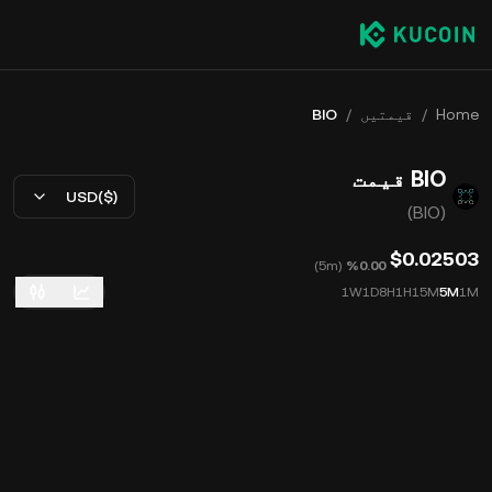
Home
/
قیمتیں
/
BIO
BIO قیمت
USD($)
(BIO)
$0.02503
)
5m
(
‮‭0.00‬%‬
1W
1D
8H
1H
15M
5M
1M