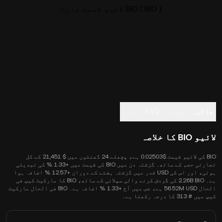
BIO ( BIO ) لائیو قیمت چارٹ
جائزہ
تجزیہ
FAQ
ٹریڈ
لائیو BIO کا خلاصہ
BIO کی لائیو قیمت $0.02503 ہے، پچھلے 24 گھنٹوں میں $ 21,451 کے کل
تجارتی حجم کے ساتھ۔ گزشتہ دن میں BIO کی قیمت میں +1.33 % کی تبدیلی
ہوئی، اور اس کی USD قدر میں گزشتہ ہفتے کے دوران +12.57 % اضافہ ہوا
ہے۔ 2.26B BIO کی گردش کرنے والی سپلائی کے ساتھ، BIO کا مارکیٹ کیپ فی
الحال 56.52M USD ہے، جس میں آج +1.33 % اضافہ ہے۔ BIO فی الحال مارکیٹ
کیپ میں # 313 کا درجہ رکھتا ہے۔