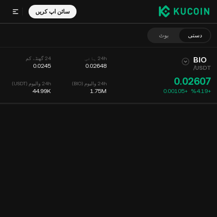
سائن اپ کریں
دستی
بوٹ
BIO
24h ہائی
24 گھنٹے کم
0.0245
0.02648
/
USDT
0.02607
24h والیوم (BIO)
24h والیوم (USDT)
44.99K
1.75M
0.00105
+
‮+‭4.19‬%‬
چارٹ
فیڈ
کوئین کی معلومات
آرڈر بک
حالیہ تجارت
وقت
15m
چارٹ
مارکیٹ کی گہرائی