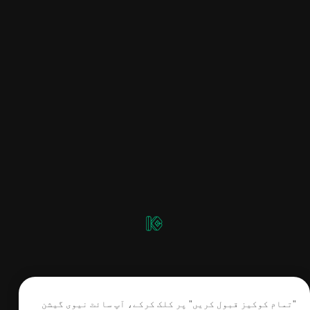
"تمام کوکیز قبول کریں" پر کلک کرکے، آپ سائٹ نیوی گیشن