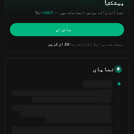
پیشکش!
نئے آنے والے بونس: انعامات میں
-- USDT
تک!
سائن اپ
پہلے سے ہی ایک اکاؤنٹ ہے؟
لاگ ان کریں
نمایاں