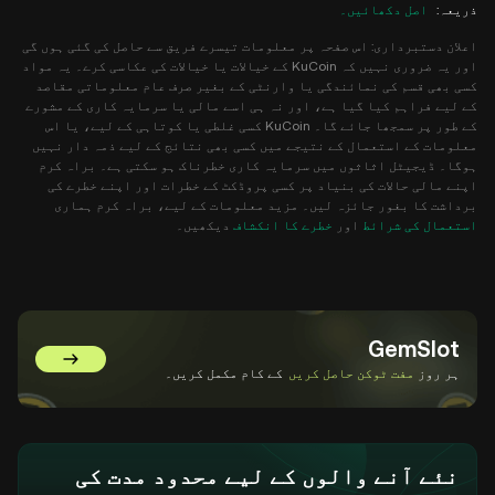
ذریعہ
:
اصل دکھائیں۔
اعلان دستبرداری: اس صفحہ پر معلومات تیسرے فریق سے حاصل کی گئی ہوں گی
اور یہ ضروری نہیں کہ KuCoin کے خیالات یا خیالات کی عکاسی کرے۔ یہ مواد
کسی بھی قسم کی نمائندگی یا وارنٹی کے بغیر صرف عام معلوماتی مقاصد
کے لیے فراہم کیا گیا ہے، اور نہ ہی اسے مالی یا سرمایہ کاری کے مشورے
کے طور پر سمجھا جائے گا۔ KuCoin کسی غلطی یا کوتاہی کے لیے، یا اس
معلومات کے استعمال کے نتیجے میں کسی بھی نتائج کے لیے ذمہ دار نہیں
ہوگا۔ ڈیجیٹل اثاثوں میں سرمایہ کاری خطرناک ہو سکتی ہے۔ براہ کرم
اپنے مالی حالات کی بنیاد پر کسی پروڈکٹ کے خطرات اور اپنے خطرے کی
برداشت کا بغور جائزہ لیں۔ مزید معلومات کے لیے، براہ کرم ہماری
استعمال کی شرائط
اور
خطرے کا انکشاف
دیکھیں۔
GemSlot
GemSlot پر جائیں۔
ہر روز
مفت ٹوکن حاصل کریں
کے کام مکمل کریں۔
نئے آنے والوں کے لیے محدود مدت کی