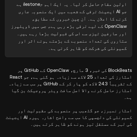
اولین مقام حاصل کر لیا۔ یہ ایک اہم مilestone ہے 
جو AI ایجینٹ ترقی کے شعبے میں ایک منصوبہ جاری 
کرنے کا اعلان ہے۔ آن چین خبروں کے مطابق، 
OpenClaw کے لیے ترقی بڑھ رہی ہے، جس میں ڈویلپرز 
اور صارفین تیزی سے اس کی قبولیت بڑھا رہے ہیں۔ 
ستاروں کی تعداد منصوبے کے بڑھتے ہوئے اثر اور 
کمیونٹی کی شرکت کو ظاہر کرتی ہے۔
BlockBeats کی خبر، 3 مارچ، OpenClaw کے GitHub پر
اسٹارز کی تعداد 25 لاکھ سے زیادہ ہو گئی ہے، جو React
کے تقریباً 24.3 لاکھ کو پار کر کے GitHub پر سب سے زیادہ
اسٹارز حاصل کرنے والا اصل سافٹ ویئر پروجیکٹ بن گیا
ہے۔
اسٹار نمبرز، جو گٹھبب پر منصوبے کی مقبولیت اور
کمیونٹی کی دلچسپی کا سب سے واضح اشارہ ہیں، AI ایجینٹ
کی لہر کے مستقل تیز ہونے کو ظاہر کرتے ہیں۔