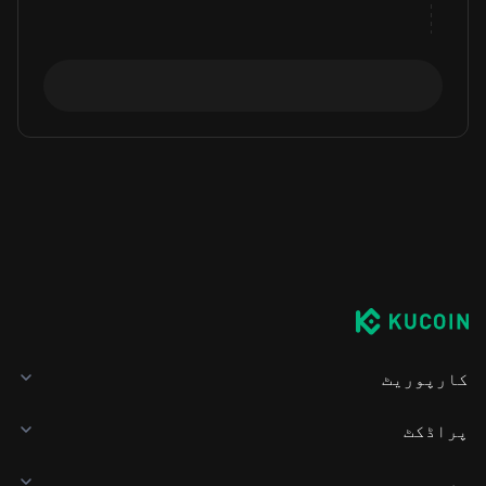
کارپوریٹ
پراڈکٹ
سروس