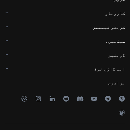
کاروبار
کرپٹو قیمتیں
سیکھیں۔
ڈویلپر
ایپ ڈاؤن لوڈ
برادری