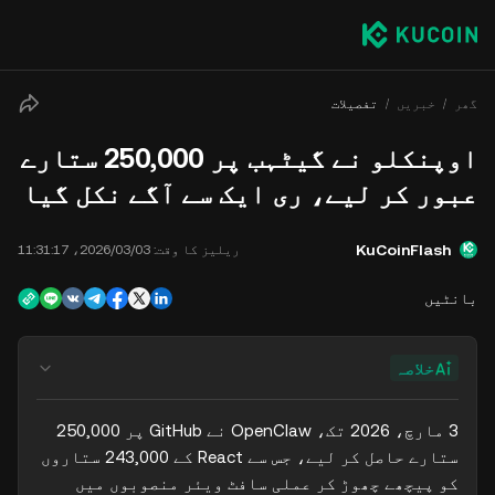
گھر
خبریں
تفصیلات
اوپنکلو نے گیٹہب پر 250,000 ستارے
عبور کر لیے، ری ایک سے آگے نکل گیا
KuCoinFlash
ریلیز کا وقت:
03‏/03‏/2026، 11:31:17
بانٹیں
خلاصہ
3 مارچ، 2026 تک، OpenClaw نے GitHub پر 250,000 
ستارے حاصل کر لیے، جس سے React کے 243,000 ستاروں 
کو پیچھے چھوڑ کر عملی سافٹ ویئر منصوبوں میں 