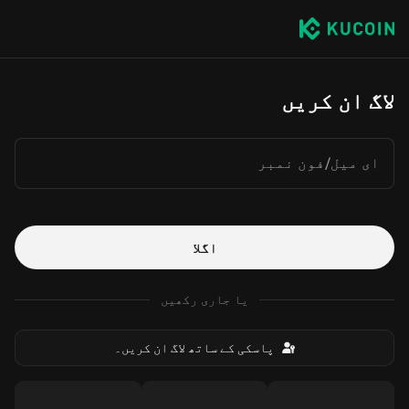
لاگ ان کریں
ای میل/فون نمبر
اگلا
یا جاری رکھیں
پاسکی کے ساتھ لاگ ان کریں۔