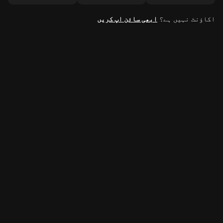
اکاؤنٹ نہیں ہے؟
ابھی سائن اپ کریں