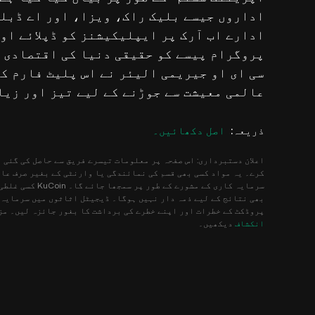
اداروں جیسے بلیک راک، ویزا، اور اے ڈبلی
ادارے اب آرک پر ایپلیکیشنز کو ڈپلائے اور
پروگرام پیسے کو حقیقی دنیا کی اقتصادی 
سی ای او جیریمی الیئر نے اس پلیٹ فارم کے
عالمی معیشت سے جوڑنے کے لیے تیز اور زیا
ذریعہ
:
اصل دکھائیں۔
کرے۔ یہ مواد کسی بھی قسم کی نمائندگی یا وارنٹی کے بغیر صرف عام
سرمایہ کاری کے م
بھی نتائج کے لیے ذمہ دار نہیں ہوگا۔ ڈیجیٹل اثاثوں میں سرمایہ ک
پروڈکٹ کے خطرات اور اپنے خطرے کی برداشت کا بغور جائزہ لیں۔ مز
انکشاف
دیکھیں۔