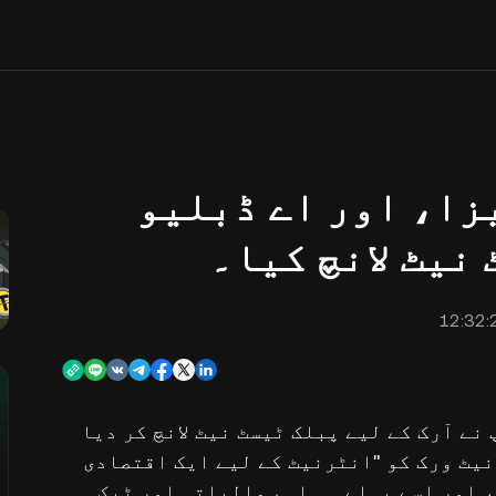
زا، اور اے ڈبلیو
نیٹ لانچ کیا۔
ے آرک کے لیے پبلک ٹیسٹ نیٹ لانچ کر دیا
-1 بلاک چین ہے۔ اس نیٹ ورک کو "انٹرنیٹ کے لیے ایک اقتصادی
، اور اسے پہلے ہی اہم مالیاتی اور ٹیک