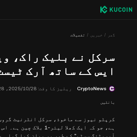
گھر
خبریں
تفصیلات
سرکل نے بلیک راک، وی
ایس کے ساتھ آرک ٹیسٹ 
CryptoNews
ریلیز کا وقت:
28‏/10‏/2025، 12:32:28
بانٹیں
کرپٹو نیوز سے ماخوذ، سرکل انٹرنیٹ گروپ ن
ہے، جو کہ ایک کھلا لیئر
آپریٹنگ سسٹم" کے طور پر بیان کیا گیا ہے