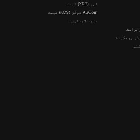
لہر (XRP) قیمت
KuCoin ٹوکن (KCS) قیمت
مزید قیمتیں۔