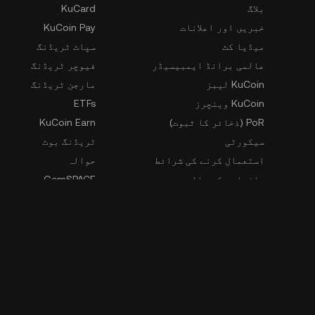
بلاگ
KuCard
خبریں اور اعلانات
KuCoin Pay
میڈیا کٹ
سپاٹ ٹریڈنگ
عالمی برانڈ ایمبیسیڈر
فیوچر ٹریڈنگ
KuCoin لیبز
مارجن ٹریڈنگ
KuCoin وینچرز
ETFs
PoR (ذخائر کا ثبوت)
KuCoin Earn
سیکورٹی
ٹریڈنگ بوٹ
استعمال کرنے کی شرائط
حوالہ
رازداری کی پالیسی
GemSPACE
خطرے کے انکشاف کا بیان
KuCoin سیکھیں۔
AML اور CFT
کنورٹر
قانون نافذ کرنے والے اداروں
Spotlight
کی درخواستیں۔
او ٹی سیOTC ٹریڈنگ
وسل بلور رابطہ