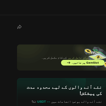
GemSlot
ہر روز
مفت ٹوکن حاصل کریں
کے کام مکمل کریں۔
GemSlot پر جائیں۔
نئے آنے والوں کے لیے محدود مدت
کی پیشکش!
نئے آنے والے بونس: انعامات میں
-- USDT
تک!