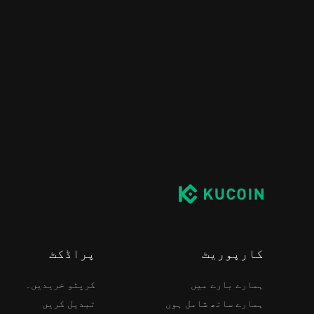
کارپوریٹ
پراڈکٹ
ہمارے بارے میں
کرپٹو خریدیں۔
ہمارے ساتھ شامل ہوں
تبدیل کریں