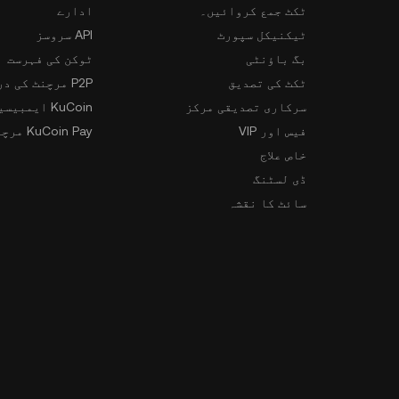
ٹکٹ جمع کروائیں۔
ادارے
ٹیکنیکل سپورٹ
API سروسز
بگ باؤنٹی
ٹوکن کی فہرست
ٹکٹ کی تصدیق
P2P مرچنٹ کی درخواست
سرکاری تصدیقی مرکز
KuCoin ایمبیسیڈر پروگرام
فیس اور VIP
KuCoin Pay مرچنٹس
خاص علاج
ڈی لسٹنگ
سائٹ کا نقشہ