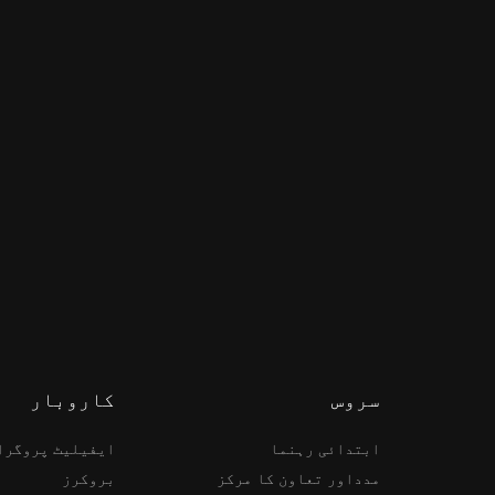
سروس
کاروبار
ابتدائی رہنما
ایفیلیٹ پروگرا
مدداور تعاون کا مرکز
بروکرز