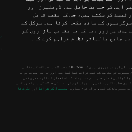
و ایس کی حمایت حاصل ہے۔ ڈویلپرز اور
 ٹیسٹ کر سکتے ہیں، جس کا مقصد قابل
سرگرمیوں کے ساتھ یکجا کرنا ہے۔ سرکل کے
 ہدف پر زور دیا کہ یہ مقامی بازاروں کو
دہ جامع مالیاتی نظام فراہم کرے گا۔
اعلان دستبرداری: اس صفحہ پر معلومات تیسرے فریق سے حاصل کی گئی ہوں گی اور یہ ضروری نہیں کہ KuCoin کے خیالات یا خیالات کی عکاسی
 معلوماتی مقاصد کے لیے فراہم کیا گیا ہے، اور نہ ہی اسے مالی یا
شورے کے طور پر سمجھا جائے گا۔ KuCoin کسی غلطی یا کوتاہی کے لیے، یا اس معلومات کے استعمال کے نتیجے میں کسی
اری خطرناک ہو سکتی ہے۔ براہ کرم اپنے مالی حالات کی بنیاد پر کسی
ید معلومات کے لیے، براہ کرم ہماری
استعمال کی شرائط
اور
خطرے کا