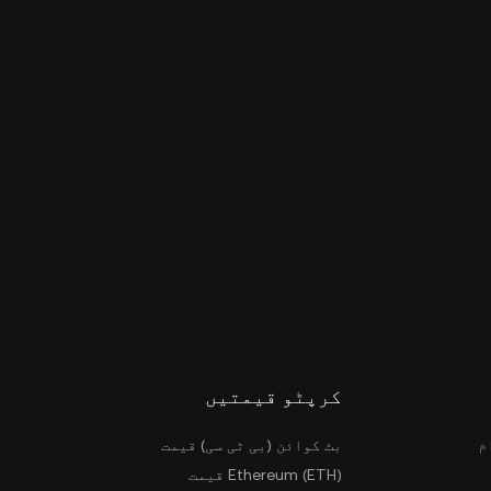
کرپٹو قیمتیں
م
بٹ کوائن (بی ٹی سی) قیمت
Ethereum (ETH) قیمت