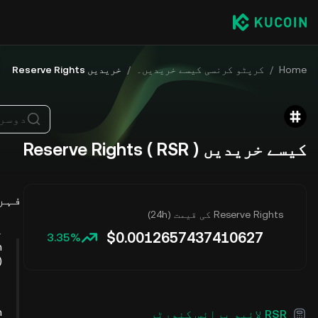
Home
/
کرپٹو کرنسی کیسے خریدیں۔
/
خریدیں Reserve Rights
دوسرے
کیسے خریدیں Reserve Rights ( RSR )
فہر
Reserve Rights کی قیمت (24h)
چ
$
0.0012657437410627
3.35%
R
م
RSR لائیو پرائس کنورٹر