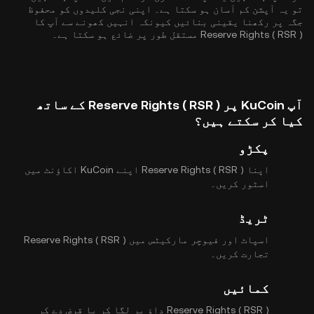
تو یہ آپشن کم آسان ہو سکتا ہے۔ اپنی نجی کلیدوں کو محفوظ
جگہ پر رکھنا یقینی بنائیں کیونکہ انہیں کھونے سے آپ کا
Reserve Rights ( RSR ) مستقل طور پر ضائع ہو سکتا ہے۔
آپ KuCoin پر Reserve Rights ( RSR ) کے ساتھ
کیا کر سکتے ہیں؟
پکڑو
اپنا Reserve Rights ( RSR ) اپنے KuCoin اکاؤنٹ میں
اسٹور کریں۔
ٹریڈ
اسپاٹ اور فیوچر مارکیٹس میں Reserve Rights ( RSR )
تجارت کریں۔
کمائیں
Reserve Rights ( RSR ) داؤ پر لگا کر یا قرض دے کر