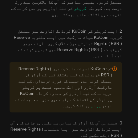
منتقل کریں۔ یقینی بنائیں کہ آپ کا بلاکچین نیٹ ورک
درست ہے، کیونکہ
کرپٹو
کو غلط ایڈریس پر جمع کرنے کے
نتیجے میں اثاثے ضائع ہوسکتے ہیں۔
2. اپنے کرپٹو کو KuCoin ٹریڈنگ اکاؤنٹ میں منتقل
کریں۔ KuCoin سپاٹ مارکیٹ میں اپنے مطلوبہ Reserve
Rights ( RSR ) تجارتی جوڑے تلاش کریں۔ اپنے موجودہ
کرپٹو کو Reserve Rights ( RSR ) میں تبدیل کرنے کے
لیے آرڈر دیں۔
ٹپ: KuCoin اسپاٹ مارکیٹ میں Reserve Rights (
RSR ) خریدنے کے لیے مختلف قسم کے آرڈر کی
پیشکش کرتا ہے، جیسے کہ فوری خریداری کے لیے
مارکیٹ آرڈرز اور ایک مخصوص قیمت پر کرپٹو
خریدنے کے لیے آرڈرز کو محدود کرنا۔ KuCoin
پر آرڈر کی اقسام کے بارے میں مزید معلومات کے
لیے،
یہاں
پر کلک کریں۔
3. جیسے ہی آپ کا آرڈر کامیابی سے مکمل ہو جائے گا، آپ
اپنے ٹریڈنگ اکاؤنٹ میں اپنا دستیاب Reserve Rights (
RSR ) دیکھ سکیں گے۔