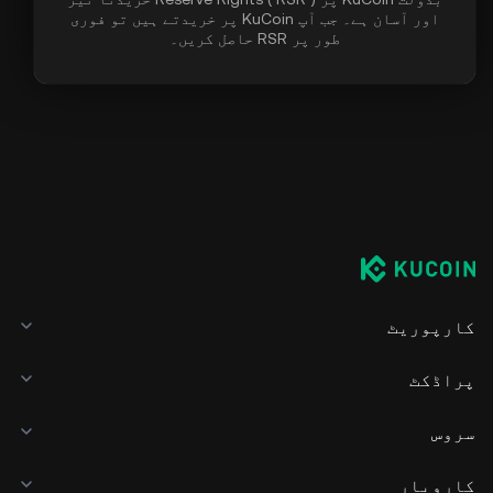
اور آسان ہے۔ جب آپ KuCoin پر خریدتے ہیں تو فوری
طور پر RSR حاصل کریں۔
کارپوریٹ
پراڈکٹ
سروس
کاروبار