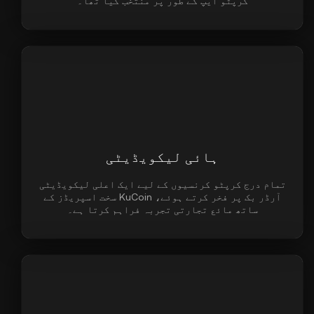
کرپٹو ایپ کے طور پر منتخب کیا تھا۔
ہائی لیکویڈیٹی
تمام درج کرپٹو کرنسیوں کے لیے ایک اعلی لیکویڈیٹی
آرڈر بک پر فخر کرتے ہوئے، KuCoin سخت اسپریڈز کے
ساتھ مائع تجارتی تجربہ فراہم کرتا ہے۔