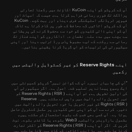
آپ کے کرپٹو کو اپنے KuCoin اکاؤنٹ میں رکھنا تجارتی
پراڈکٹ تک فوری رسائی فراہم کرتا ہے، جیسے کہ اسپاٹ اور
فیوچر ٹریڈنگ، اسٹیکنگ، قرض دینا، اور بہت کچھ۔ KuCoin
آپ کے کرپٹو اثاثوں کے محافظ کے طور پر کام کرتا ہے تاکہ
آپ کو اپنی ذاتی کلیدوں کو خود سے محفوظ کرنے کی پریشانی
سے بچنے میں مدد ملے۔ نقصان دہ اداکاروں کو اپنے فنڈز تک
رسائی سے روکنے کے لیے مضبوط پاس ورڈ ترتیب دینا اور اپنی
سیکیورٹی کی ترتیبات کو اپ گریڈ کرنا یقینی بنائیں۔
اپنے Reserve Rights کو غیر کسٹوڈیل والیٹس میں
رکھیں
"آپ کی چابیاں نہیں، آپ کے کوائن نہیں" کرپٹو کمیونٹی میں
ایک وسیع پیمانے پر تسلیم شدہ اصول ہے۔ اگر سیکیورٹی آپ
کی اولین تشویش ہے، تو آپ اپنے Reserve Rights ( RSR ) کو
غیر تحویل والے والیٹ میں واپس لے سکتے ہیں۔ Reserve
Rights ( RSR ) کو غیر تحویل یا خود تحویل والے والیٹ میں
ذخیرہ کرنے سے آپ کو اپنی نجی کلیدوں پر مکمل کنٹرول حاصل
ہوتا ہے۔ آپ کسی بھی قسم کے بٹوے استعمال کر سکتے ہیں،
بشمول ہارڈویئر والیٹس، Web3 بٹوے، یا کاغذی بٹوے۔ نوٹ
کریں کہ اگر آپ اپنے Reserve Rights ( RSR ) کو اکثر تجارت
کرنا چاہتے ہیں یا اپنے اثاثوں کو کام میں لانا چاہتے ہیں