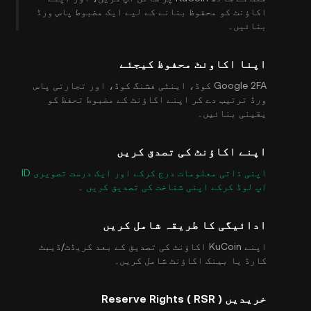
اکاؤنٹ کو محفوظ بنانے کے لیے ایک مضبوط پاس ورڈ
د
بنائیں۔
ا
اپنا اکاونٹ محفوظ کیجئے
Google 2FA کوڈ، اینٹی فشنگ کوڈ، اور تجارتی پاس
ورڈ ترتیب دے کر اپنے اکاؤنٹ کے مضبوط تحفظ کو
یقینی بنائیں۔
اپنے اکاؤنٹ کی تصدق کریں
اپنی ذاتی معلومات درج کرکے اور ایک درست تصویری ID
اپ لوڈ کرکے اپنی شناخت کی تصدیق کریں
۔
ادائیگی کا طریقہ شامل کریں
اپنے KuCoin اکاؤنٹ کی تصدیق کے بعد کریڈٹ/ڈیبٹ
کارڈ یا بینک اکاؤنٹ شامل کریں۔
خریدیں Reserve Rights ( RSR )