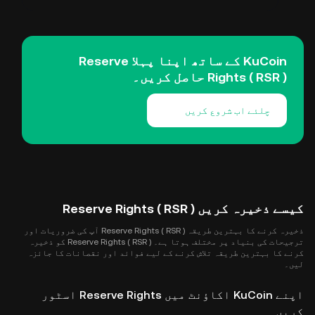
KuCoin کے ساتھ اپنا پہلا Reserve
Rights ( RSR ) حاصل کریں۔
چلئے اب شروع کریں
کیسے ذخیرہ کریں Reserve Rights ( RSR )
ذخیرہ کرنے کا بہترین طریقہ Reserve Rights ( RSR ) آپ کی ضروریات اور
ترجیحات کی بنیاد پر مختلف ہوتا ہے۔ Reserve Rights ( RSR ) کو ذخیرہ
کرنے کا بہترین طریقہ تلاش کرنے کے لیے فوائد اور نقصانات کا جائزہ
لیں۔
اپنے KuCoin اکاؤنٹ میں Reserve Rights اسٹور
کریں