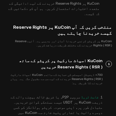
KuCoin پر Reserve Rights خریدنے کے لیے ادائیگی کے
متعدد اختیارات استعمال کریں۔ ہم آپ کو دکھائیں گے
کہ کیسے۔
منتخب کریں کہ آپ KuCoin پر Reserve Rights
کیسے خریدنا چاہتے ہیں
KuCoin پر کرپٹو کرنسی خریدنا آسان اور بدیہی ہے۔ آئیے Reserve
Rights ( RSR ) خریدنے کے مختلف طریقے دریافت کریں۔
KuCoin اسپاٹ مارکیٹ پر کرپٹو کے ساتھ
1
Reserve Rights ( RSR ) خریدیں
700+ ڈیجیٹل اسیسٹس کی حمایت کے ساتھ، KuCoin اسپاٹ مارکیٹ
Reserve Rights ( RSR ) خریدنے کے لیے سب سے مقبول جگہ ہے۔ یہاں
خریدنے کا طریقہ ہے:
1.
فاسٹ ٹریڈ
سروس، P2P، یا فریق ثالث بیچنے والے کے
ذریعے KuCoin پر USDT جیسے مستحکم کوائن خریدیں۔
متبادل طور پر، اپنی موجودہ کرپٹو ہولڈنگز کو کسی
دوسرے والیٹ یا تجارتی پلیٹ فارم سے KuCoin میں