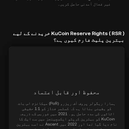
غیر فعال آمدنی حاصل کریں۔
KuCoin Reserve Rights ( RSR ) خریدنے کے لیے
بہترین پلیٹ فارم کیوں ہے؟
محفوظ اور قابل اعتماد
ہمارا ریگولر پروف آف ریزرو (PoR) میکانزم اس بات
کو یقینی بناتا ہے کہ کسٹمر فنڈز کو 1:1 حقیقی
اثاثوں کی مدد حاصل ہو۔ 2021 میں فوربس کے ذریعہ
KuCoin کو بہترین کرپٹو ایکسچینجز میں سے ایک کا
نام دیا گیا تھا اور 2022 میں Ascent نے اسے بہترین