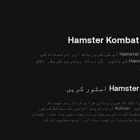
ذخیرہ کرنے کا بہترین طریقہ Hamster Kombat ( HMSTR ) آپ کی ضروریات اور ترجیحات کی
بنیاد پر مختلف ہوتا ہے۔ Hamster Kombat ( HMSTR ) کو ذخیرہ کرنے کا بہترین طریقہ تلاش
 رکھنا تجارتی پراڈکٹ تک فوری رسائی فراہم کرتا ہے، جیسے کہ
اسپاٹ اور فیوچر ٹریڈنگ، اسٹیکنگ، قرض دینا، اور بہت کچھ۔ KuCoin آپ کے کرپٹو اثاثوں کے محافظ کے طور
محفوظ کرنے کی پریشانی سے بچنے میں مدد ملے۔ نقصان
وط پاس ورڈ ترتیب دینا اور اپنی سیکیورٹی کی