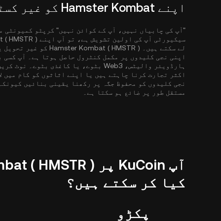
اپنے Hamster Kombat کو غیر کسٹوڈیل والیٹس میں رکھیں
"آپ کی چابیاں نہیں، آپ کے کوائن نہیں" کرپٹو کمیونٹی م
لے سکتے ہیں۔ at ( HMSTR
اپنی نجی کلیدوں پر مکمل کنٹرول حاصل ہوتا ہے۔ آپ کسی ب
اکثر تجارت کرنا چاہتے ہیں یا اپنے اثاثوں کو کام میں لا
مستقل طور پر ضائع ہو سکتا ہے۔
کیا کر سکتے ہیں؟
پکڑو