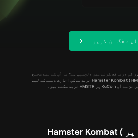
گر کرپٹو کرنسیوں کو دریافت کرنے میں دلچسپی ہے؟ یہ آپ کے لیے صحیح
جگہ ہے! KuCoin آپ کو جہاں کہیں بھی ہوں فوری طور پر Hamster Kombat ( HMSTR ) خریدنے کی اجازت دینے کے لیے
 خرید سکتے ہیں۔
چار آسان مراحل میں KuCoin پر Hamster Kombat (