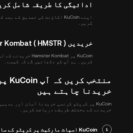
ادائیگی کا طریقہ شامل کری
اپنے KuCoin اکاؤنٹ کی تصدیق کے
کریں۔
خریدیں Hamster Kombat ( HMSTR )
KuCoin پر r Kombat
کریں۔ ہم آپ کو دکھائیں گے کہ کیسے۔
خریدنا چاہتے ہیں
خریدنے کے مختلف طریقے دریافت کریں۔
KuCoin اسپاٹ مارکیٹ پر کرپٹو کے ساتھ Hamster Kombat ( HMSTR ) خریدیں
1