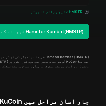
HMSTR لائیو پرائس کنورٹر
Hamster Kombat(HMSTR) خریدنے کے لیے لاگ ان کریں
Hamster Kombat ( HMSTR ) خریدنے یا دی
محفوظ اور آسان طریقے پیش کرتا ہے! وہ تمام طریقے چیک کریں جن سے آپ KuCoin پر HMSTR