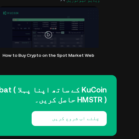
ویڈیو ٹیوٹوریل
How to Buy Crypto on the Spot Market Web
KuCoin کے 
HMSTR ) حاصل کریں۔
چلئے اب شروع کریں