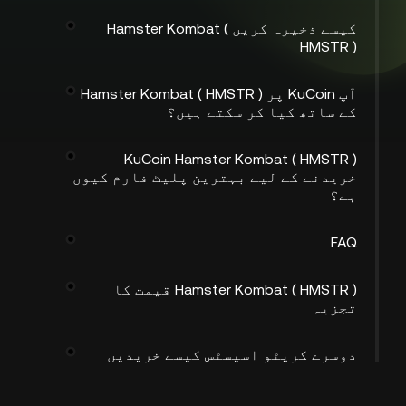
کیسے ذخیرہ کریں Hamster Kombat (
HMSTR )
آپ KuCoin پر Hamster Kombat ( HMSTR )
کے ساتھ کیا کر سکتے ہیں؟
KuCoin Hamster Kombat ( HMSTR )
خریدنے کے لیے بہترین پلیٹ فارم کیوں
ہے؟
FAQ
Hamster Kombat ( HMSTR ) قیمت کا
تجزیہ
دوسرے کرپٹو اسیسٹس کیسے خریدیں