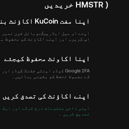
HMSTR ) خریدیں
اپنا مفت KuCoin اکاؤنٹ بنائیں
اپ کریں، اور اپنے اکاؤنٹ کو محفوظ بن
اپنا اکاونٹ محفوظ کیجئے
Google 2FA کوڈ، اینٹی فشنگ کوڈ
کے مضبوط تحفظ کو یقینی بنائیں۔
اپنے اکاؤنٹ کی تصدق کریں
تصدیق کریں
۔