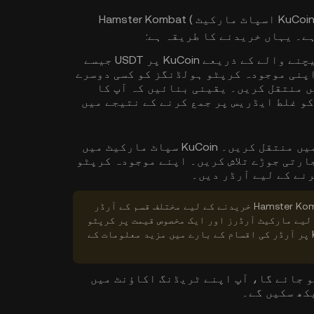
700+ ڈیجیٹل اسیسٹس کی حمایت کے ساتھ، KuCoin اسپاٹ مارکیٹ Hamster Kombat (
سروس، P2P، یا فریق ثالث بیچنے والے کے ذریعے KuCoin پر USDT جیسے
پنی موجودہ کرپٹو ہولڈنگز کو کسی دوسرے
 یا تجارتی پلیٹ فارم سے KuCoin میں منتقل کریں۔ یقینی بنائیں کہ آپ کا
کو غلط ایڈریس پر جمع کرنے کے نتیجے میں
2. اپنے کرپٹو کو KuCoin ٹریڈنگ اکاؤنٹ میں منتقل کریں۔ KuCoin سپاٹ مارکیٹ میں
مطلوبہ Hamster Kombat ( HMSTR ) تجارتی جوڑے تلاش کریں۔ اپنے موجودہ کرپٹو
ٹپ: KuCoin اسپاٹ مارکیٹ میں Hamster Kombat ( HMSTR ) خریدنے کے لیے مختلف قسم کے آرڈر
لیے مارکیٹ آرڈرز اور ایک مخصوص قیمت پر کرپٹو
خریدنے کے لیے آرڈرز کو محدود کرنا۔ KuCoin پر آرڈر کی اقسام کے بارے میں مزید معلومات کے
ہو جائے گا، آپ اپنے ٹریڈنگ اکاؤنٹ میں