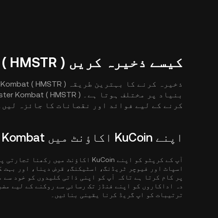
کیسے ذخیرہ کریں Hamster Kombat ( HMSTR )
کرنے کے لیے فوائد اور نقصانات کا جائزہ لیں۔
اپنے KuCoin اکاؤنٹ میں Hamster Kombat اسٹور کریں
آپ کے کرپٹو کو اپنے KuCoin اکاؤنٹ میں
پر کام کرتا ہے تاکہ آپ کو اپنی ذاتی کلیدوں کو خود سے 
دہ اداکاروں کو اپنے فنڈز تک رسائی سے روکنے کے لیے مضب
ترتیبات کو اپ گریڈ کرنا یقینی بنائیں۔