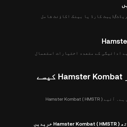
ں
 بعد کریڈٹ/ڈیبٹ کارڈ یا بینک اکاؤنٹ شامل
Hamste خریدنے کے لیے ادائیگی کے متعدد اختیارات استعمال
منتخب کریں کہ آپ KuCoin پر Hamster Kombat کیسے
KuCoin پر کرپٹو کرنسی خریدنا آسان اور بدیہی ہے۔ آئیے Hamster Kombat ( HMSTR )