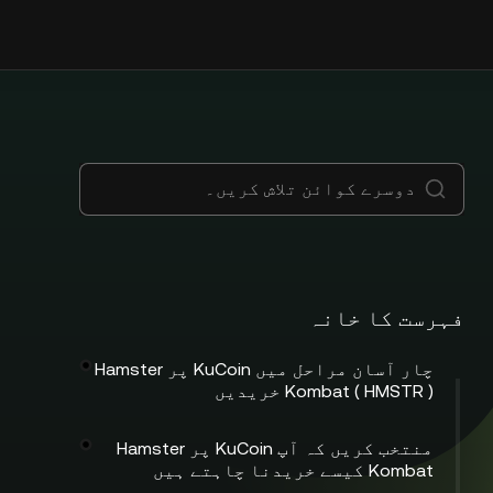
فہرست کا خانہ
چار آسان مراحل میں KuCoin پر Hamster
Kombat ( HMSTR ) خریدیں
منتخب کریں کہ آپ KuCoin پر Hamster
Kombat کیسے خریدنا چاہتے ہیں