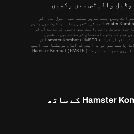
یں ایک وسیع پیمانے پر تسلیم شدہ اصول ہے۔ اگر
سیکیورٹی آپ کی اولین تشویش ہے، تو آپ اپنے Hamster Kombat ( HMSTR ) کو غیر تحویل والے والیٹ میں واپس
Hamster Komb ) کو غیر تحویل یا خود تحویل والے والیٹ میں ذخیرہ کرنے سے آپ کو
ھی قسم کے بٹوے استعمال کر سکتے ہیں، بشمول
ہارڈویئر والیٹس، Web3 بٹوے، یا کاغذی بٹوے۔ نوٹ کریں کہ اگر آپ اپنے Hamster Kombat ( HMSTR ) کو
نا چاہتے ہیں تو یہ آپشن کم آسان ہو سکتا ہے۔ اپنی
نجی کلیدوں کو محفوظ جگہ پر رکھنا یقینی بنائیں کیونکہ انہیں کھونے سے آپ کا Hamster Kombat ( HMSTR )
آپ KuCoin پر Hamster Kombat ( HMSTR ) کے ساتھ