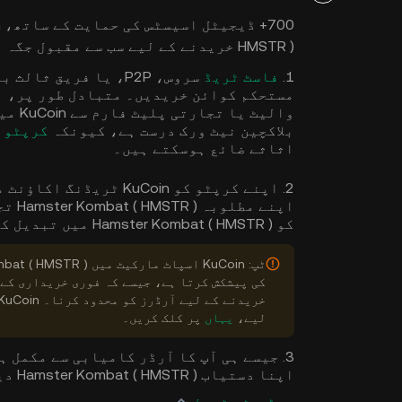
HMSTR ) خریدنے کے لیے سب سے مقبول جگہ ہے۔ یہاں خریدنے کا طریقہ ہے:
1.
فاسٹ ٹریڈ
مستحکم کوائن خریدیں۔ متبادل طور پر، ا
والیٹ
بلاکچین نیٹ ورک درست ہے، کیونکہ
کرپٹو
اثاثے ضائع ہوسکتے ہیں۔
اپنے 
کو Hamster Kombat ( HMSTR ) میں تبدیل کرنے کے لیے آرڈر دیں۔
کی پیشکش کرتا ہے، جیسے کہ فوری خریداری کے 
لیے،
یہاں
پر کلک کریں۔
3. جیسے ہی آپ کا آرڈر کامیابی سے مکمل 
اپنا دستیاب Hamster Kombat ( HMSTR ) دیکھ سکیں گے۔