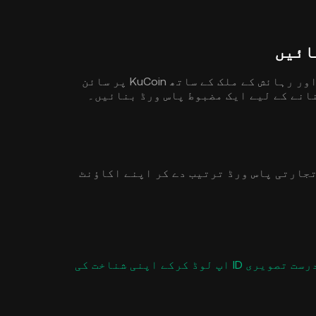
اپنے ای میل ایڈریس/موبائل فون نمبر اور رہائش کے ملک کے ساتھ KuCoin پر سائن
انے کے لیے ایک مضبوط پاس ورڈ بنائیں۔
، اور تجارتی پاس ورڈ ترتیب دے کر اپنے اکاؤنٹ
اپنی ذاتی معلومات درج کرکے اور ایک درست تصویری ID اپ لوڈ کرکے اپنی شناخت کی