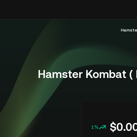
$
0.0
1%