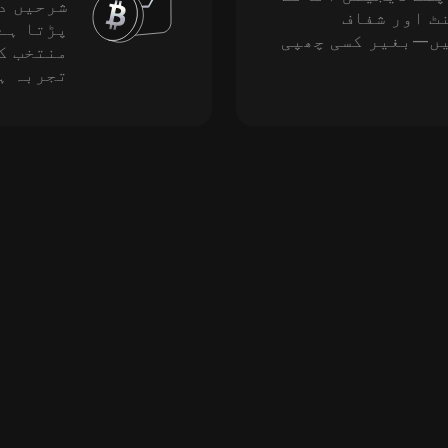
شرحیں د
ٹ اور شفاف
پڑتا ہے
یں—بغیر کسی چھپی
منتخب ک
تجربہ ہ