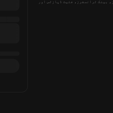
ز، بینک ٹرانسفرز، فئیٹ ڈپازٹس اور