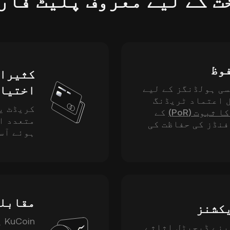
ت کے لیے معروف پلیٹ فار
فوظ
کثیرال
اختیا
کرنسی ہولڈنگز کے لیے
 اعتماد ٹریڈنگ
کریڈٹ ی
ثبوت (PoR)
کے
متعدد ا
فنڈز کی حفاظت کی
ہوئے آس
مقابلت
یکشنز
in
پنے ڈیجیٹل اثاثے