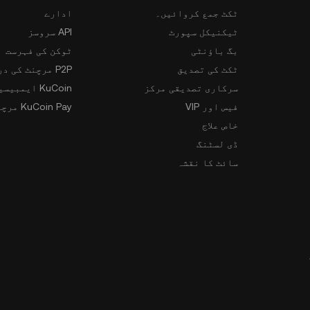
ٹکٹ جمع کروائیں۔
ادارے
ٹیکنیکل سپورٹ
API سروسز
بگ باؤنٹی
ٹوکن کی فہرست
ٹکٹ کی تصدیق
P2P مرچنٹ کی درخواست
سرکاری تصدیقی مرکز
KuCoin ایمبیسیڈر پروگرام
فیس اور VIP
KuCoin Pay مرچنٹس
خاص علاج
ڈی لسٹنگ
سائٹ کا نقشہ