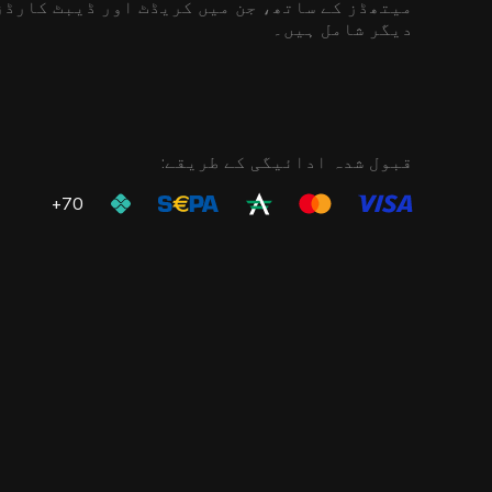
میتھڈز کے ساتھ، جن میں کریڈٹ اور ڈیبٹ کارڈ
دیگر شامل ہیں۔
قبول شدہ ادائیگی کے طریقے:
70+