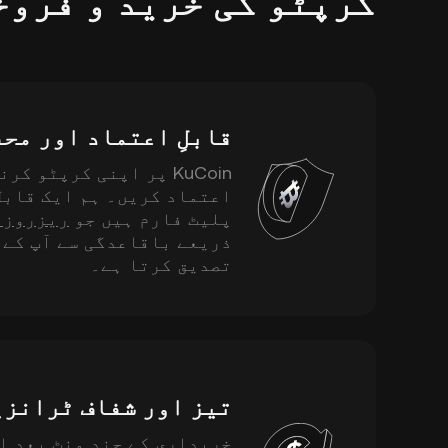
کرپٹو کی خرید و فروخ
قابلِ اعتماد اور مح
KuCoin پر اپنی کرپٹو 
اعتماد کریں۔ ہم ایک قابل
پلیٹ فارم ہیں جو
ریزروز کا 
ذریعے باقاعدگی سے آپ کے 
تصدیق کرتا ہے۔
تیز اور شفاف ٹرانز
خریداری کے چند منٹ بعد ا