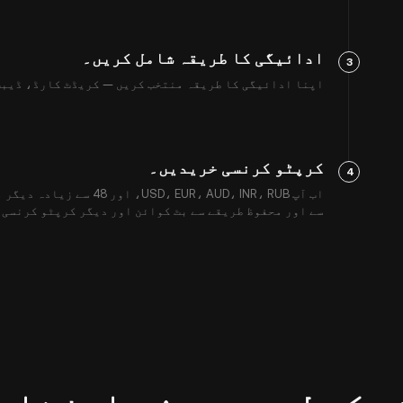
ادائیگی کا طریقہ شامل کریں۔
3
اپنا ادائیگی کا طریقہ منتخب کریں — کریڈٹ کارڈ، ڈیبٹ
کرپٹو کرنسی خریدیں۔
4
سے اور محفوظ طریقے سے بٹ کوائن اور دیگر کرپٹو کرنسی 