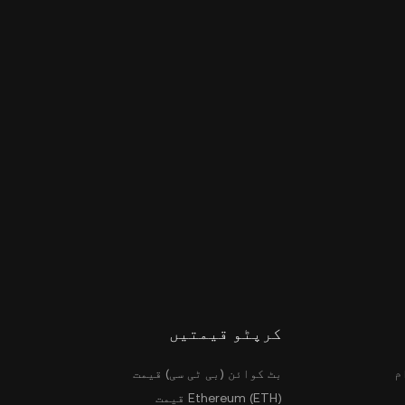
کرپٹو قیمتیں
م
بٹ کوائن (بی ٹی سی) قیمت
Ethereum (ETH) قیمت