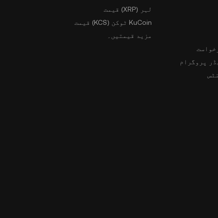
لہر (XRP) قیمت
KuCoin ٹوکن (KCS) قیمت
مزید قیمتیں۔