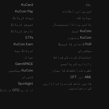
بلاگ
KuCard
خبریں اور اعلانات
KuCoin Pay
میڈیا کٹ
سپاٹ ٹریڈنگ
عالمی برانڈ ایمبیسیڈر
فیوچر ٹریڈنگ
KuCoin لیبز
مارجن ٹریڈنگ
KuCoin وینچرز
ETFs
PoR (ذخائر کا ثبوت)
KuCoin Earn
سیکورٹی
ٹریڈنگ بوٹ
استعمال کرنے کی شرائط
حوالہ
رازداری کی پالیسی
GemSPACE
خطرے کے انکشاف کا بیان
KuCoin سیکھیں۔
AML اور CFT
کنورٹر
قانون نافذ کرنے والے اداروں
Spotlight
کی درخواستیں۔
او ٹی سیOTC ٹریڈنگ
وسل بلور رابطہ