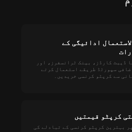
م
استعمال ادائیگی کے
رات
ا ڈیبٹ کارڈز، بینک ٹرانسفرز، اور
ضافی سپورٹڈ طریقے استعمال کرتے
انی سے کرپٹو کرنسی خریدیں۔
ی کرپٹو قیمتیں
KuCo پر بہترین کرپٹو کرنسی کے تبادلے کی