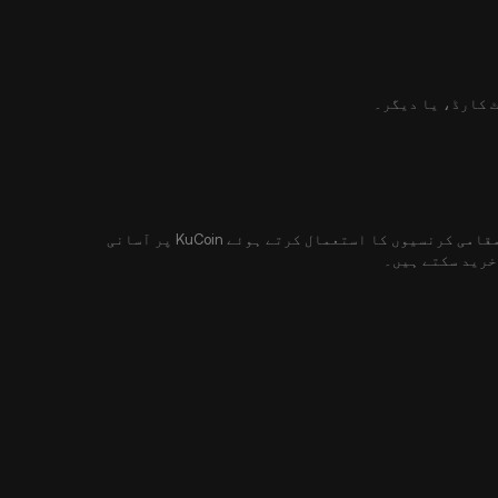
 کارڈ، یا دیگر۔
اب آپ USD، EUR، AUD، INR، RUB، اور 48 سے زیادہ دیگر مقامی کرنسیوں کا استعمال کرتے ہوئے KuCoin پر آسانی
خرید سکتے ہیں۔