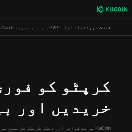
فاسٹ ٹریڈ
فیاٹ ڈپازٹ
P2P
بار بار خریدنا
uCard
کرپٹو کو فوری
خریدیں اور ب
KuCoin پر بٹ کوائن اور دیگر کرپٹو کرنسیز 