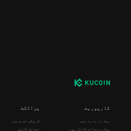
کارپوریٹ
پراڈکٹ
ہمارے بارے میں
کرپٹو خریدیں۔
ہمارے ساتھ شامل ہوں
تبدیل کریں