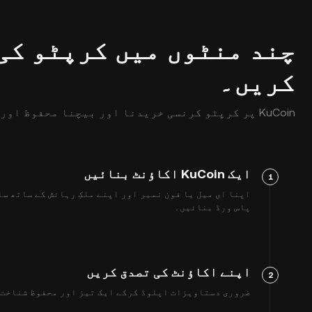
چند منٹوں میں کرپٹو کی
کریں۔
KuCoin پر کرپٹو کرنسی خریدنا اور بیچنا محفوظ اور آسان ہے۔ طریقہ یہ ہے:
ایک KuCoin اکاؤنٹ بنائیں
1
اپنا ای میل یا فون نمبر اور اپنے ملکِ رہائش کے ساتھ س
پاس ورڈ بنائیں۔
اپنے اکاؤنٹ کی تصدق کریں
2
ضروری دستاویزات اپلوڈ کرکے ایک تیز اور محفوظ شناخت کی تصدیق (KYC) کا ع