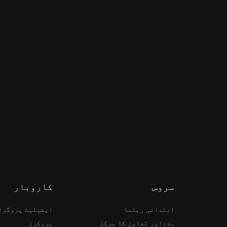
سروس
کاروبار
ابتدائی رہنما
ایفیلیٹ پروگرا
مدداور تعاون کا مرکز
بروکرز