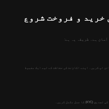
 خرید و فروخت شروع
ائن اپ کریں۔ اپنے اکاؤنٹ کی حفاظت کے لیے ایک مضبوط
مل مکمل کریں۔