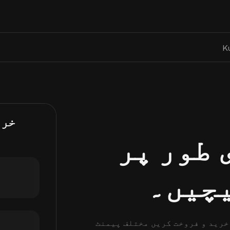
K
خری
 طور پر
یچیں۔
کی خرید و فروخت کریں مختلف پیمنٹ