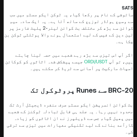
SATS
ساتوشی کے نام پر رکھا گیا، یہ ٹوکن ایکو سسٹم میں سب
سے وسیع ہولڈر توزیع کے ساتھ آتا ہے۔ یہ ایک سادہ میم
کوائن سے بڑھ کر مختلف بٹ کوائن لیئر-2 پلیٹ فارمز پر
لین دین کے فیس کے لیے استعمال ہونے والا یوٹلٹی ٹوکن بن
چکا ہے۔
اگر آپ اس تیزی سے بڑھ رہے شعبے میں حصہ لینا چاہتے
ہیں، تو آپ
ORDI/USDT
جیسے پیشکش شدہ اثاثوں کو کوکائن
اسپاٹ مارکیٹ پر آسانی سے ٹریڈ کر سکتے ہیں۔
BRC-20 سے Runes پروٹوکول تک
بٹ کوائن انسرپشن ایکو سسٹم صرف منفرد ڈیجیٹل آرٹ تک
محدود نہیں رہا۔ یہ جلد ہی قابل تبادلہ ٹوکنز کے شعبے
میں پھیل گیا، جس سے ڈویلپرز نے ان اثاثوں کو زیادہ
کارآمد بنانے کے لیے تکنیکی معیارات میں تیزی سے ترقی
کی۔