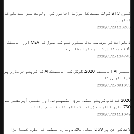
کیوں BTC گولڈ نسبت کا توڑنا اثاثوں کی اولویت میں تبدیلی کا
اشارہ ہے
2026/05/28 12:02:00
ڈیلوائٹ کی طرف سے بلاک نیٹوو ٹیم کے حصول کا MEV اور ایجنٹک
AI کے مستقبل کے لیے کیا مطلب ہے
2026/05/25 13:47:45
جیمنی AI ایجینٹس 2026: گوگل کے ایجینٹک AI کا کرپٹو ٹریڈرز پر
کیا اثر ہوگا
2026/05/25 09:16:55
2026 کے ٹاپ کرپٹو ہیکس: برج ایکسپلوٹس اور جٹھیں آپریشنز نے
750 ملین ڈالر سے زیادہ کے نقصانات کا سبب بنائے
2026/05/23 11:10:49
لائٹ کوائن پر DoS حملہ: بلاک دوبارہ تنظیم کا خطرہ کتنا بڑا