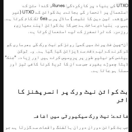
UTXO کی بنیاد پر کارکردگی: Runes، گندا متن کے
استعمال پر انحصار کی بجائے، بٹ کوائن کے UTXO (غیر
خرچ شدہ لین دین کا نتیجہ) ماڈل پر ب без تک کام کرتا ہے۔
یہی وہ بنیادی ساخت ہے جس کا بٹ کوائن اپنے معیاری،
روزمرہ کے ٹرانسفرز کے لیے استعمال کرتا ہے۔
آن-چین فٹ پرنٹ میں کمی: رونز کو نیٹ ورک کی بھرماری کو
کم کرنے کے لیے دقت سے ڈیزائن کیا گیا ہے۔ وہ ٹوکن
بیلنس کو نیٹیو طور پر پروسیس کرتے ہیں اور زیادہ "جنک"
ڈیٹا چھوڑے بغیر، جس سے ان کا ٹریڈ کرنا کافی تیز اور
سستا ہو جاتا ہے۔
بٹ کوائن نیٹ ورک پر انسرپشنز کا
اثر
فائدے: نیٹ ورک سیکیورٹی میں اضافہ
جب بٹ کوائن دوران دوران ہالفنگ واقعات سے گزرتا ہے جو