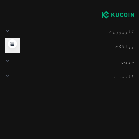
کارپوریٹ
پراڈکٹ
سروس
کاروبار
کرپٹو قیمتیں
سیکھیں۔
ڈویلپر
ایپ ڈاؤن لوڈ