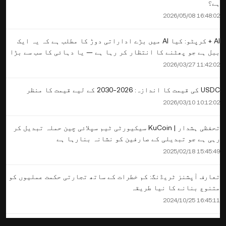
ہے؟
2026/05/08 16:48:02
AI + کرپٹو: کیا AI میں بڑے اداراتی دوڑ کا مطلب ہے کہ یہ ایک
ببل ہے جو پھٹنے کا انتظار کر رہا ہے — یا دہائی کا سب سے بڑا
موقع؟
2026/03/27 11:42:02
USDC کی قیمت کا اندازہ: 2026-2030 کے لیے قیمت کا منظر
2026/03/10 10:12:02
تحفظی ہشدار | KuCoin سیکیورٹی ٹیم سپلائی چین حملہ تبدیل کر
رہی ہے جو تبدیلی کے صارفین کو نشانہ بنارہا ہے
2025/02/18 15:45:49
تعارف آپشنز ٹریڈنگ: کم خطرات کے ساتھ تجارتی حکمت عملیوں کو
متنوع بنانے کا نیا طریقہ
2024/10/25 16:45:11