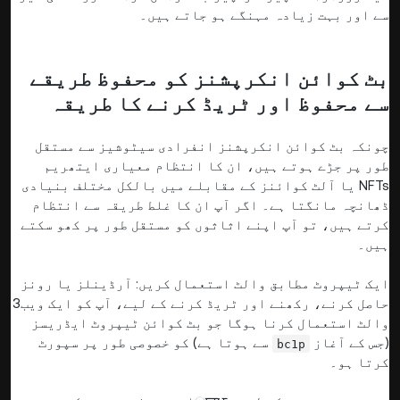
سے اور بہت زیادہ مہنگے ہو جاتے ہیں۔
بٹ کوائن انکرپشنز کو محفوظ طریقے
سے محفوظ اور ٹریڈ کرنے کا طریقہ
چونکہ بٹ کوائن انکرپشنز انفرادی سیٹوشیز سے مستقل
طور پر جڑے ہوتے ہیں، ان کا انتظام معیاری ایتھریم
NFTs یا آلٹ کوائنز کے مقابلے میں بالکل مختلف بنیادی
ڈھانچہ مانگتا ہے۔ اگر آپ ان کا غلط طریقہ سے انتظام
کرتے ہیں، تو آپ اپنے اثاثوں کو مستقل طور پر کھو سکتے
ہیں۔
ایک ٹیپروٹ مطابق والٹ استعمال کریں: آرڈینلز یا رونز
حاصل کرنے، رکھنے اور ٹریڈ کرنے کے لیے، آپ کو ایک ویب3
والٹ استعمال کرنا ہوگا جو بٹ کوائن ٹیپروٹ ایڈریسز
(جس کے آغاز
سے ہوتا ہے) کو خصوصی طور پر سپورٹ
bc1p
کرتا ہو۔