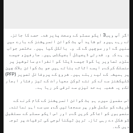
اگر آپ ویب3 ایکو سسٹم کے وسعت پذیر شدہ حصے کا جائزہ
لے رہے ہیں، تو شاید آپ بٹ کوائن انسرپشنز کے بارے میں
سنیں گے اور سوچیں گے کہ وہ بالکل کیا ہیں۔ مختصر جواب
یہ ہے کہ وہ قدرتی ڈیجیٹل آبجیکٹس ہیں۔ صارفین، جیسے
متن، تصاویر یا کوڈ جیسے ڈیٹا کو انفرادی ساتوشیز پر
منسلک کرکے، ایسے اثاثے بناتے ہیں جو بٹ کوائن بلاک چین
پر ہمیشہ کے لیے رہتے ہیں۔ شروع کے پروفائل تصویر (PFP)
کلیکشنز سے لے کر نئے ٹوکن معیارات کے تیز رفتار ابھار
تک، یہ شعبہ بے حد تیزی سے ترقی کر رہا ہے۔
اس مضمون میں، ہم بٹ کوائن انسرپشنز کے کام کرنے کے
طریقے کو مکمل طور پر سمجھائیں گے، سب سے اہم نمائندہ
منصوبوں کو اجاگر کریں گے، اور اس ایکو سسٹم کے مستقبل
کو شکل دے رہی تازہ ترین ٹیکنالوجی کی ترقیات پر توجہ
دیں گے۔