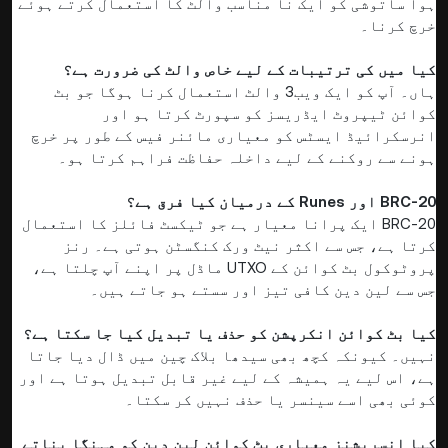
ہوا ساتوشی کو ایک نا مناسب والٹ کا استعمال کرتے ہوئے
خرچ کرنا۔
کیا میں کی ترتیبات کے لیے خاص والٹ کی ضرورت ہے؟
ہاں۔ آپ کو ایک ویب3 والٹ استعمال کرنا ہوگا جو بٹ
کوائن ٹیپروٹ ایڈریسز کو سپورٹ کرتا ہو اور
انرسکرائیڈ ایسٹس کو معیاری مائنر فیس کے طور پر خرچ
ہونے سے روکنے کے لیے داخلہ حفاظت فراہم کرتا ہو۔
BRC-20 اور Runes کے درمیان کیا فرق ہے؟
BRC-20 ایک پرانا معیار ہے جو ٹیکسٹ فائلز کا استعمال
کرتا ہے، جس سے اکثر نیٹ ورک کنگسٹن ہوتی ہے۔ رنز
پروٹوکول بٹ کوائن کے UTXO ماڈل پر اپنے آپ چلتا ہے،
جس سے لین دین کافی تیز اور سستے ہو جاتے ہیں۔
کیا بٹ کوائن انکرپشن کو حذف یا تبدیل کیا جا سکتا ہے؟
نہیں۔ کیونکہ کچھ بھی سیدھا بلاک چین میں ڈال دیا جاتا
ہے، اس لیے یہ ہمیشہ کے لیے غیر قابل تبدیل ہوتا ہے اور
کوئی بھی اسے سینسر یا حذف نہیں کر سکتا۔
کیا انسرپشنز معیاری بٹ کوائن لین دین کو مہنگا بناتے