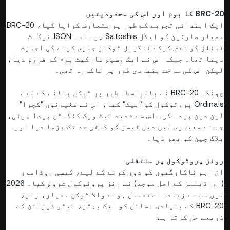
BRC-20 کا بوم اور اس کی محدودیتیں
ایک ابتدائی تجربے کے طور پر متعارف کرایا گیا، BRC-20
معیار صارفین کو ایکل Satoshis پر سادہ JSON ٹیکسٹ
فائلز کو نقش کرکے فنگیبل ٹوکنز جاری کرنے کی اجازت
دیتا تھا۔ جبکہ اس نے ایک وسیع مارکیٹ بوم کو فروغ دیا،
لیکن اس کی ساخت بنیادی طور پر ناکارہ تھی۔
چونکہ BRC-20 نے بالواسطہ طور پر ٹوکن بنانے کے لیے
Ordinals پروٹوکول کو "ہیک" کیا، اس نے ملیونوں "کچرا"
لین دین پیدا کی۔ اس سے شدید نیٹ ورک کنگسٹن پیدا ہوئی،
جس نے معیاری لین دین فیسز کو کافی حد تک بڑھا دیا اور
بلاک چین کو بھر دیا۔
رونز پروٹوکول پر منتقلی
ان اہم ناکارگیوں کو دور کرنے کے لیے، کیسی روڈامور
(اورڈینلز کے اصل موجد) نے رنز پروٹوکول شروع کیا۔ 2026
میں سب سے زیادہ استعمال ہونے والا ٹوکن معیار، رنز،
BRC-20 کے بنیادی مسائل کو ایک بہتر، نیٹو ڈیزائن کے
ذریعے حل کرتا ہے: