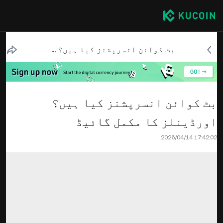
بٹ کوائن انسرپشنز کیا ہیں؟ اورڈینلز کا مکمل گائیڈ
بٹ کوائن انسرپشنز کیا ہیں؟
اورڈینلز کا مکمل گائیڈ
2026/04/14 17:42:02