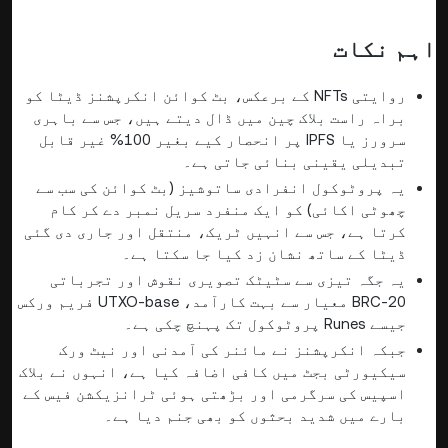
اہم نکات
روایتی NFTs کے برعکس، بٹ کوائن انکرپشنز ڈیٹا کو
براہ راست بلاک چین میں ڈال دیتے ہیں، جس سے باہری
سرورز یا IPFS پر انحصار کیے بغیر 100% غیر قابل
تبدیلی یقینی بنائی جاتی ہے۔
یہ پروٹوکول انفرادی ساتوشیز (بٹ کوائن کی سب سے
چھوٹی اکائی) کو ایک منفرد سریل نمبر دے کر کام
کرتا ہے، جس سے انہیں ٹریک، منتقل اور جاری دی گئی
ڈیٹا کے ساتھ نشان زد کیا جا سکتا ہے۔
یہ جگہ تیزی سے سٹیٹک تصویری نقوش اور تجرباتی
BRC-20 معیار سے بہت کارآمد، UTXO-base فریم ورکس
جیسے Runes پروٹوکول تک پہنچ چکی ہے۔
جبکہ انکرپشنز نے مائنر کی آمدنی اور نیٹ ورک
سیکیورٹی بجٹ میں کافی اضافہ کیا ہے، انہوں نے بلاک
اسپیس کی سرگرمی اور بڑھتی ہوئی ٹرانزیکشن فیس کے
بارے میں شدید بحثوں کو بھی جنم دیا ہے۔