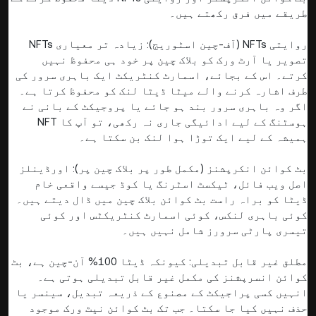
طریقے میں فرق رکھتے ہیں۔
روایتی NFTs (آف-چین اسٹوریج): زیادہ تر معیاری NFTs
تصویر یا آرٹ ورک کو بلاک چین پر خود ہی محفوظ نہیں
کرتے۔ اس کے بجائے، اسمارٹ کنٹریکٹ ایک باہری سرور کی
طرف اشارہ کرنے والے میٹا ڈیٹا لنک کو محفوظ کرتا ہے۔
اگر وہ باہری سرور بند ہو جائے یا پروجیکٹ کے بانی نے
ہوسٹنگ کے لیے ادائیگی جاری نہ رکھی، تو آپ کا NFT
ہمیشہ کے لیے ایک توڑا ہوا لنک بن سکتا ہے۔
بٹ کوائن انکرپشنز (مکمل طور پر بلاک چین پر): اورڈینلز
اصل ویب فائل، ٹیکسٹ اسٹرنگ یا کوڈ جیسے واقعی خام
ڈیٹا کو براہ راست بٹ کوائن بلاک چین میں ڈال دیتے ہیں۔
کوئی باہری لنکس، کوئی اسمارٹ کنٹریکٹس اور کوئی
تیسری پارٹی سرورز شامل نہیں ہیں۔
مطلق غیر قابل تبدیلی: کیونکہ ڈیٹا 100% آن-چین ہے، بٹ
کوائن انسرپشنز کی مکمل غیر قابل تبدیلی ہوتی ہے۔
انہیں کسی پراجیکٹ کے مصنوع کے ذریعہ تبدیل، سینسر یا
حذف نہیں کیا جا سکتا۔ جب تک بٹ کوائن نیٹ ورک موجود