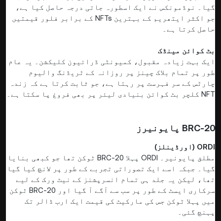
گیا۔ نوڈمونکس نے ایک اسطورہ جاتی درجہ حاصل کیا ہے،
جو اکثر ایتھریم کے بہترین NFTs کے برابر فلور قیمتیں
حاصل کرتا ہے۔
بٹ کوائن مینڈک
ایک بہت زیادہ مقبول، کمیونٹی ڈرائیون کلیکشن۔ یہ عام
طور پر تمام بلاک چینز پر روزانہ کے ٹریڈنگ والیوم
چارٹس کے سر فہرست پر رہتا ہے، جو ثابت کرتا ہے کہ زندہ
NFT کلچر بٹ کوائن بنیادی لیئر پر بھی فروغ پا سکتا ہے۔
BRC-20 پایونیرز
ORDI (اورڈینلز)
مطلق پایونیر۔ ORDI پہلا BRC-20 ٹوکن تھا جو کبھی بنایا
گیا۔ جبکہ اسے ایک تصوراتی تجربے کے طور پر لانچ کیا گیا
تھا، لیکن یہ جلد ہی تمام انسرپشنز کے نیٹ ورک کے لیے
سرکاری ایسٹ کے طور پر سب سے آگے آ گیا اور BRC-20 ٹوکن
میں پہلا ٹوکن جس کی مارکیٹ کی قیمت ایک ارب ڈالر تک
پہنچ گئی۔