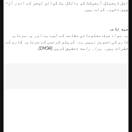
اصل ڈیجیٹل آبجیکٹ کو بالکل بٹ کوائن لیجر کے اندر آن-
چین ذخیرہ کرتے ہیں۔
عہد نامہ
یہ مواد صرف معلوماتی مقاصد کے لیے ہے اور یہ سرمایہ
کاری کی تجویز نہیں ہے۔ کرپٹو کرنسی کے سرمایہ کاری کے
خطرات ہیں۔ براہ راست تحقیق کریں (DYOR)۔
ڈس کلیمر:
یہ صفحہ آپ کی سہولت کے لیے AI ٹیکنالوجی (GPT
کے ذریعے) کا استعمال کرتے ہوئے ترجمہ کیا گیا ہے۔ سب سے
درست معلومات کے لیے، اصل انگلش ورژن سے رجوع کریں۔