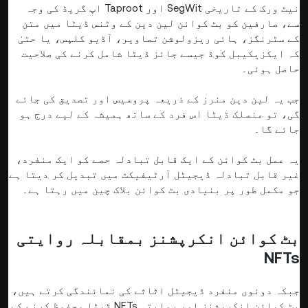
نیٹ ورک کے تاریخی SegWit اور Taproot اپ گریڈ کی وجہ
سے، صارفین کو بٹ کوائن لین دین کے وٹنس ڈیٹا میں متن
کے سٹرنگز، ہائی ریزولوشن تصاویر، آڈیو کلپس، یا حتیٰ
کہ ایکزیکیبل کوڈ جیسے جائز ڈیٹا شامل کرنے کی صلاحیت
حاصل ہوئی۔
جب یہ لین دین منرز کے ذریعہ پروسیس اور تصدیق کی جائے
گی، تو منسلک ڈیٹا اس فرد کے ساتھ ہمیشہ کے لیے درج ہو
جائے گا۔
یہ عمل بٹ کوائن کے ایک قابل تبادلہ حصے کو ایک منفرد،
غیر قابل تبادلہ ڈیجیٹل آرٹیفیکٹ میں تبدیل کر دیتا ہے
جو مکمل طور پر بنیادی بٹ کوائن بلاک چین میں رہتا ہے۔
بٹ کوائن انکرپشنز بمقابلہ روایتی
NFTs
جبکہ دونوں منفرد ڈیجیٹل اثاثے کی نمائندگی کرتے ہیں،
بٹ کوائن انکرپشنز اور روایتی NFTs ڈیٹا محفوظ کرنے کے