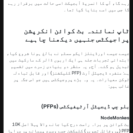
رہے گا، آپ کا انسرپڈ آبجیکٹ اسی حالت میں برقرار رہے
گا جس میں اسے بنایا گیا تھا۔
ٹاپ نمائندہ بٹ کوائن انکرپشن
پراجیکٹس جنہیں دیکھنا چاہیے
جیسے جیسے اورڈینلز ایکو سسٹم نے بالغ ہونا شروع کیا،
ابتدائی تجربات جلد ہی ایک اربوں ڈالر کے مارکیٹ میں
تبدیل ہو گئے۔ آج، یہ منظر دو بنیادی زمرے میں تقسیم
ہے: منفرد ڈیجیٹل آرٹ (PFP کلیکشنز) اور قابل تبادلہ
ٹوکن معیارات۔ یہ وہ بڑے پروجیکٹس ہیں جو اس جگہ پر
غالب ہیں:
بلو چپ ڈیجیٹل آرٹیفیکٹس (PFPs)
NodeMonkes
بٹ کوائن پر براہ راست درج کیا جانے والا پہلا اصل 10K
PFP (پروفائل تصویر) کلیکشن جسے وسیع پیمانے پر سراہا