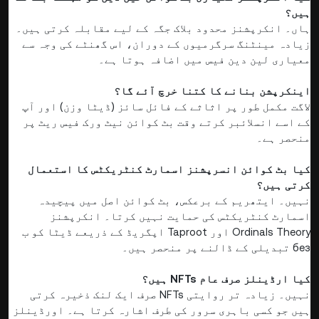
ہیں؟
ہاں۔ انکرپشنز محدود بلاک جگہ کے لیے مقابلہ کرتی ہیں۔
زیادہ مینٹنگ سرگرمیوں کے دوران، اس گھنٹے کی وجہ سے
معیاری لین دین فیس میں اضافہ ہوتا ہے۔
اینکرپشن بنانے کا کتنا خرچ آئے گا؟
لاگت مکمل طور پر اثاثے کے فائل سائز (ڈیٹا وزن) اور آپ
کے اسے انسلائبر کرتے وقت بٹ کوائن نیٹ ورک فیس ریٹ پر
منحصر ہے۔
کیا بٹ کوائن انسرپشنز اسمارٹ کنٹریکٹس کا استعمال
کرتی ہیں؟
نہیں۔ ایتھریم کے برعکس، بٹ کوائن اصل میں پیچیدہ
اسمارٹ کنٹریکٹس کی حمایت نہیں کرتا۔ انکرپشنز
Ordinals Theory اور Taproot اپگریڈ کے ذریعے ڈیٹا کو ب
без تبدیلی کے ڈالنے پر منحصر ہیں۔
کیا ارڈینلز صرف عام NFTs ہیں؟
نہیں۔ زیادہ تر روایتی NFTs صرف ایک لنک ذخیرہ کرتی
ہیں جو کسی باہری سرور کی طرف اشارہ کرتا ہے۔ اورڈینلز