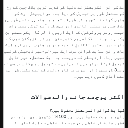
بٹ کوائن انکرپشنز نے دنیا کی قدیم ترین بلاک چین کے رخ
کو مستقل طور پر تبدیل کر دیا ہے۔ جو ڈیجیٹل آرٹ کو
جاری کرنے کا تجرباتی طریقہ تھا، وہ جلد ہی مکمل طور پر
بلاک چین پر مبنی اثاثوں اور بہت کارآمد ٹوکن معیارات
جیسے رونز پروٹوکول کا ایک اربوں ڈالر کا ایکو سسٹم بن
چکا ہے۔ جبکہ بلاک اسپیس کنجرسٹن اور ٹرانزیکشن فیس کے
بارے میں بحثیں ناقابلِ تردید طور پر جاری رہیں گی، ایک
بات واضح ہے: بٹ کوائن صرف ایک پیر-ٹو-پیر ڈیجیٹل کرنسی
نہیں رہا۔ ارڈینلز کے ذریعے، یہ ایک مستقل، غیر قابلِ
تبدیل ڈیٹا لیئر میں کامیابی سے تبدیل ہو چکا ہے، جس نے
ویب3 ڈویلپرز اور سرمایہ کار دونوں کے لیے مکمل طور پر
نئے آفاق کھول دیے ہیں۔
اکثر پوچھے جانے والے سوالات
کیا بٹ کوائن انسرپشنز محفوظ ہیں؟
ہاں، وہ بہت محفوظ ہیں اور 100% آن-چین ہیں۔ بنیادی
خطرہ صارف کی غلطی ہے، جیسے کہ غلطی سے ایک نشان لگا