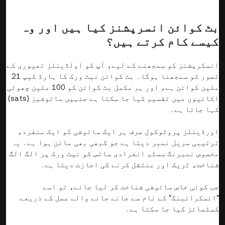
بٹ کوائن انسرپشنز کیا ہیں اور وہ
کیسے کام کرتے ہیں؟
انسکرپشنز کو سمجھنے کے لیے، آپ کو اولڈینلز تھیوری کے
تصور کو سمجھنا ہوگا۔ بٹ کوائن نیٹ ورک کا ہارڈ کیپ 21
ملین کوائن ہے، اور ہر مکمل بٹ کوائن کو 100 ملین چھوٹی
اکائیوں میں تقسیم کیا جا سکتا ہے جنہیں ساتوشیز (sats)
کہا جاتا ہے۔
اورڈینلز پروٹوکول صرف ہر ایک ساتوشی کو ایک منفرد،
ترتیبی سریل نمبر دیتا ہے جو کبھی بھی مائن ہوا ہے۔ یہ
مخصوص نمبرنگ سسٹم انفرادی ساتس کو نیٹ ورک پر الگ الگ
شناخت، ٹریک اور منتقل کرنے کی اجازت دیتا ہے۔
جب کوئی خاص ساتوشی شناخت کر لیا جائے، تو اسے
"انسکرائبنگ" کے نام سے جانے جانے والے عمل کے ذریعے
کسٹمائز کیا جا سکتا ہے۔