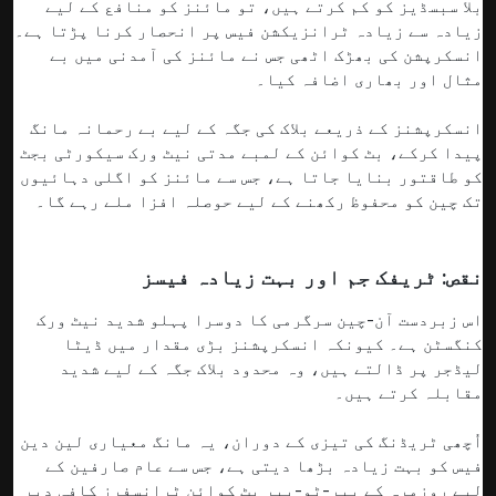
بلا سبسڈیز کو کم کرتے ہیں، تو مائنز کو منافع کے لیے
زیادہ سے زیادہ ٹرانزیکشن فیس پر انحصار کرنا پڑتا ہے۔
انسکرپشن کی بھڑک اٹھی جس نے مائنز کی آمدنی میں بے
مثال اور بھاری اضافہ کیا۔
انسکرپشنز کے ذریعے بلاک کی جگہ کے لیے بے رحمانہ مانگ
پیدا کرکے، بٹ کوائن کے لمبے مدتی نیٹ ورک سیکورٹی بجٹ
کو طاقتور بنایا جاتا ہے، جس سے مائنز کو اگلی دہائیوں
تک چین کو محفوظ رکھنے کے لیے حوصلہ افزا ملے رہے گا۔
نقص: ٹریفک جم اور بہت زیادہ فیسز
اس زبردست آن-چین سرگرمی کا دوسرا پہلو شدید نیٹ ورک
کنگسٹن ہے۔ کیونکہ انسکرپشنز بڑی مقدار میں ڈیٹا
لیڈجر پر ڈالتے ہیں، وہ محدود بلاک جگہ کے لیے شدید
مقابلہ کرتے ہیں۔
اُچھی ٹریڈنگ کی تیزی کے دوران، یہ مانگ معیاری لین دین
فیس کو بہت زیادہ بڑھا دیتی ہے، جس سے عام صارفین کے
لیے روزمرہ کے پیر-ٹو-پیر بٹ کوائن ٹرانسفرز کافی دیر