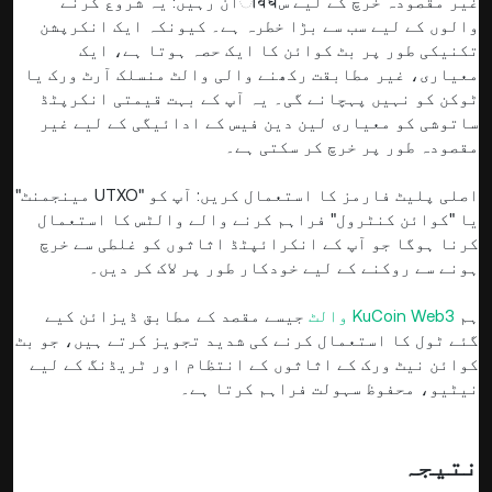
غیر مقصودہ خرچ کے لیے سावधان رہیں: یہ شروع کرنے
والوں کے لیے سب سے بڑا خطرہ ہے۔ کیونکہ ایک انکرپشن
تکنیکی طور پر بٹ کوائن کا ایک حصہ ہوتا ہے، ایک
معیاری، غیر مطابقت رکھنے والی والٹ منسلک آرٹ ورک یا
ٹوکن کو نہیں پہچانے گی۔ یہ آپ کے بہت قیمتی انکرپٹڈ
ساتوشی کو معیاری لین دین فیس کے ادائیگی کے لیے غیر
مقصودہ طور پر خرچ کر سکتی ہے۔
اصلی پلیٹ فارمز کا استعمال کریں: آپ کو "UTXO مینجمنٹ"
یا "کوائن کنٹرول" فراہم کرنے والے والٹس کا استعمال
کرنا ہوگا جو آپ کے انکرائپٹڈ اثاثوں کو غلطی سے خرچ
ہونے سے روکنے کے لیے خودکار طور پر لاک کر دیں۔
ہم
KuCoin Web3 والٹ
جیسے مقصد کے مطابق ڈیزائن کیے
گئے ٹول کا استعمال کرنے کی شدید تجویز کرتے ہیں، جو بٹ
کوائن نیٹ ورک کے اثاثوں کے انتظام اور ٹریڈنگ کے لیے
نیٹیو، محفوظ سہولت فراہم کرتا ہے۔
نتیجہ