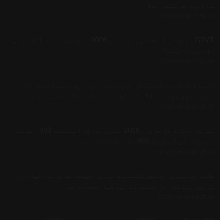
سے اوپر جا سکتی ہے؟
2026/08/06 17:50:00
GRVT ٹوکن کی قیمت کی پیش گوئی 2026: سکویز کے بعد اگلی رلی
یا سپورٹ ٹیسٹ؟
2026/08/06 17:23:00
کیسے فیڈ کے ہاکش سگنلز اور بڑھتی ہوئی پولیسی لاگتیں بٹ
کوائن اور جوکھم والے اثاثوں کو دوبارہ شکل دے رہے ہیں
2026/08/06 16:25:00
سیرکل اسٹاک کا جائزہ 2026: کیوں مورگن اسٹینلے $38 دیکھتا
ہے جبکہ ٹی ڈی کوون $82 کا ہدف رکھتا ہے
2026/08/06 15:29:00
کلشی نے نیویارک میں شکست کھائی: یہ فیصلہ پولی مارکیٹ اور
کرپٹو پیڈکشن مارکیٹس کے لیے کیا سمجھتا ہے
2026/08/06 14:28:00