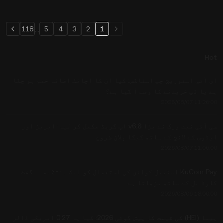
118
...
5
4
3
2
1
Hot
ای آئی اسٹوریج چپ اسٹاکس: کیا ان کا اچانک اضافہ ختم ہو چکا
ہے یا ڈپ خریدنے کا وقت آ گیا ہے؟
2026/08/07 11:26:00
سی آئی نیٹ ورک نے بڑا v6.6 اپ گریڈ مکمل کر لیا: ایریز اور
ایڈوس کے لانچ کے ساتھ گیگا پلان شروع
2026/08/07 11:06:00
KuCoin Pay اسٹیبل کوائن کی استعمال کو ایک انتظامیہ گفٹ
کارڈ حل کے ساتھ بڑھاتا ہے
2026/08/06 18:00:00
ہیما (HEI) کی قیمت کا پیش گوئی 2026: کیا یہ 0.27 امریکی ڈالر