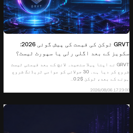
GRVT ٹوکن کی قیمت کی پیش گوئی 2026:
سکویز کے بعد اگلی رلی یا سپورٹ ٹیسٹ؟
GRVT نے اپنا پہلا سنجیدہ لانچ کے بعد قیمتی ٹیسٹ
شروع کر دیا ہے۔ 30 جولائی کو عوامی ٹریڈنگ شروع
ہونے کے بعد، ٹوکن $0.2...
2026/08/06 17:23:00