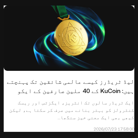
لیڈ ٹریڈرز کیسے عالمی شائقین تک پہنچتے
ہیں: KuCoin کے 40 ملین صارفین کے ایکو
سسٹم کے اندر
ایک ٹریڈر سالوں تک انٹریز، ایگزٹس اور ریسک
کنٹرولز کو بہتر بنانے میں صرف کر سکتا ہے، لیکن
کبھی بھی ایک معنی خیز سنگھا...
2026/07/23 17:58:00