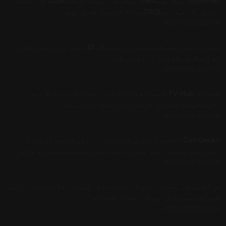
OpenUSD بمقابل USDC: سرکل کا دوسرے تریکھ 2026 کا منافع
اور یہ کہ کیا اب CRCL سٹاک خریدنا قابلِ توجہ ہے
2026/08/06 11:25:00
کینیا نے سرٹیفیکیٹ جعلسازی کے خلاف 15 ملین اکیڈمک ریکارڈز
کو ایولانش بلاک چین پر اینکر کیا ہے
2026/08/06 10:07:00
کوکائن TV-Hub کے ساتھ شراکت کرتا ہے تاکہ ٹریڈنگ ویو
آٹومیشن کو کوکائن ٹریڈرز تک پہنچایا جا سکے
2026/08/05 19:03:00
CoinGecko تحقیق: کوکائن کی نو سالہ ترقی کرپٹو کرنسی کے
تجارت سے بھروسہ مند بنیادی ڈھانچے کی طرف منتقلی کو ظاہر
کرتی ہے
2026/08/05 18:30:00
سی ای سی کی ہیسٹر پیرس کا کہنا ہے کہ کرپٹو اصلاحات جاری رہیں
گی، چاہے سی ایل ایرٹی ایکٹ روک جائے
2026/08/05 17:48:00