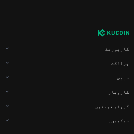
کارپوریٹ
پراڈکٹ
سروس
کاروبار
کرپٹو قیمتیں
سیکھیں۔