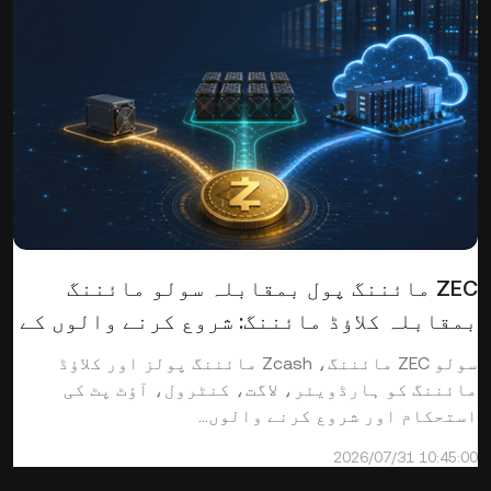
ZEC مائننگ پول بمقابلہ سولو مائننگ
بمقابلہ کلاؤڈ مائننگ: شروع کرنے والوں کے
لیے کون سا بہتر ہے؟
سولو ZEC مائننگ، Zcash مائننگ پولز اور کلاؤڈ
مائننگ کو ہارڈویئر، لاگت، کنٹرول، آؤٹ پٹ کی
استحکام اور شروع کرنے والوں...
2026/07/31 10:45:00