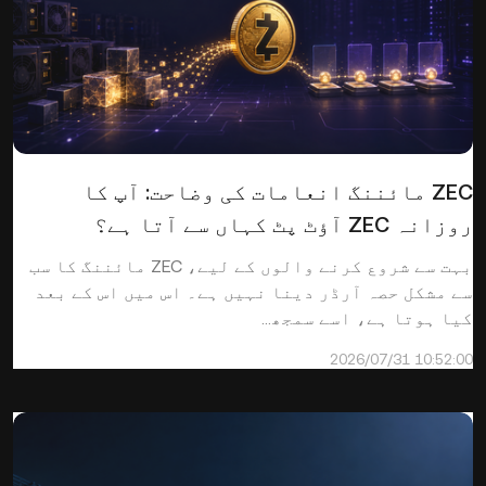
ZEC مائننگ انعامات کی وضاحت: آپ کا
روزانہ ZEC آؤٹ پٹ کہاں سے آتا ہے؟
بہت سے شروع کرنے والوں کے لیے، ZEC مائننگ کا سب
سے مشکل حصہ آرڈر دینا نہیں ہے۔ اس میں اس کے بعد
کیا ہوتا ہے، اسے سمجھ...
2026/07/31 10:52:00