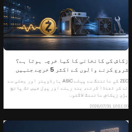
زکاش کی کانخانی کا کیا خرچہ ہوتا ہے؟
شروع کرنے والوں کے اکثر 5 خرچے جنہیں
نظرانداز کیا جاتا ہے
ZEC کی مائننگ سے پہلے ASIC ہارڈویئر اور بجلی سے
لے کر ٹھنڈا کرنے، بند رہنے اور پول فیس تک پانچ
بڑی زیکاش مائننگ لاگتو...
2026/07/31 10:51:00