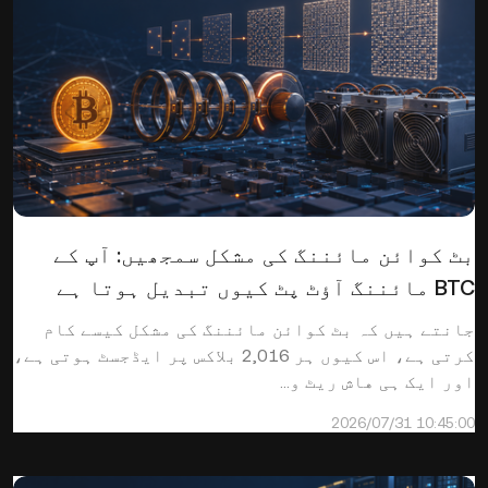
بٹ کوائن مائننگ کی مشکل سمجھیں: آپ کے
BTC مائننگ آؤٹ پٹ کیوں تبدیل ہوتا ہے
جانتے ہیں کہ بٹ کوائن مائننگ کی مشکل کیسے کام
کرتی ہے، اس کیوں ہر 2,016 بلاکس پر ایڈجسٹ ہوتی ہے،
اور ایک ہی هاش ریٹ و...
2026/07/31 10:45:00