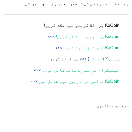
ہونے کے بعد، فیس کی شرحیں معمول پر آجائیں گی۔
KuCoin پر اگلا کرپٹو جیم تلاش کریں!
KuCoin پر ابھی سائن اپ کریں!
>>>
KuCoin ایپ ڈاؤن لوڈ کریں
>>>
ہمیں X (ٹویٹر
) >>>
پر فالو کریں۔
ٹیلیگرام پر ہمارے ساتھ شامل ہوں۔
>>>
KuCoin عالمی برادریوں میں شامل ہوں
>>>
سرفہرست مضامین