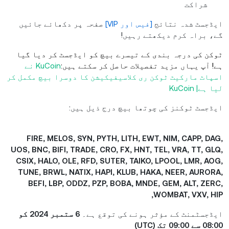
شراکت
ایڈجسٹ شدہ نتائج
[فیس اور VIP]
صفحہ پر دکھائے جائیں
گے، براہ کرم دیکھتے رہیں!
ٹوکن کی درجہ بندی کے تیسرے بیچ کو ایڈجسٹ کر دیا گیا
ہے! آپ یہاں مزید تفصیلات حاصل کر سکتے ہیں:
KuCoin نے
اسپاٹ مارکیٹ ٹوکن ری کلاسیفیکیشن کا دوسرا بیچ مکمل کر
لیا ہے| KuCoin
ایڈجسٹ ٹوکنز کی چوتھا بیچ درج ذیل ہیں:
FIRE, MELOS, SYN, PYTH, LITH, EWT, NIM, CAPP, DAG,
UOS, BNC, BIFI, TRADE, CRO, FX, HNT, TEL, VRA, TT, GLQ,
CSIX, HALO, OLE, RFD, SUTER, TAIKO, LPOOL, LMR, AOG,
TUNE, BRWL, NATIX, HAPI, KLUB, HAKA, NEER, AURORA,
BEFI, LBP, ODDZ, PZP, BOBA, MNDE, GEM, ALT, ZERC,
WOMBAT, VXV, HIP,
ایڈجسٹمنٹ کے مؤثر ہونے کی توقع ہے۔
6 ستمبر 2024 کو
08:00 سے 09:00 تک (UTC)