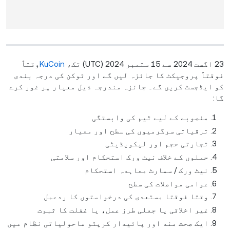
23 اگست 2024 سے 15 ستمبر 2024 (UTC) تک،
KuCoin
وقتاً
فوقتاً پروجیکٹ کا جائزہ لیں گے اور ٹوکن کی درجہ بندی
کو ایڈجسٹ کریں گے۔ جائزہ مندرجہ ذیل معیار پر غور کرے
گا:
منصوبے کے لیے ٹیم کی وابستگی
ترقیاتی سرگرمیوں کی سطح اور معیار
تجارتی حجم اور لیکویڈیٹی
حملوں کے خلاف نیٹ ورک استحکام اور سلامتی
نیٹ ورک / سمارٹ معاہدہ استحکام
عوامی مواصلات کی سطح
وقتا فوقتا مستعدی کی درخواستوں کا ردعمل
غیر اخلاقی یا جعلی طرز عمل، یا غفلت کا ثبوت
ایک صحت مند اور پائیدار کرپٹو ماحولیاتی نظام میں