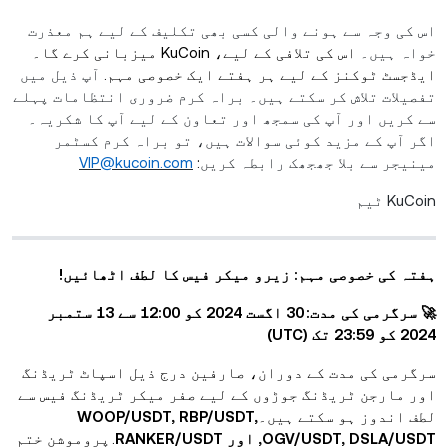
اس کی وجہ سے ہونے والی کسی بھی تکلیف کے لیے ہم معذرت
خواہ ہیں۔
اس کی تلافی کے لیے، KuCoin میزبانی کرے گا۔
ایڈجسٹ ٹوکنز کے لیے ہر ہفتے ایک خصوصی مہم.
آپ ذیل میں
تفصیلات تلاش کر سکتے ہیں۔ براہ کرم ضروری انتظامات پہلے
سے کریں اور آپ کی سمجھ اور تعاون کے لیے آپ کا شکریہ۔
اگر آپ کے مزید کوئی سوالات ہیں، تو براہ کرم کسٹمر
مینیجر سے بلا جھجھک رابطہ کریں
:
VIP@kucoin.com
KuCoin ٹیم
ہفتہ کی خصوصی مہم:
زیرو میکر فیس کا لطف اٹھائیں!
🚀
سرگرمی کی مدت: 30 اگست 2024 کو 12:00 سے 13 ستمبر
2024 کو 23:59 تک (UTC)
سرگرمی کی مدت کے دوران، صارفین درج ذیل اسپاٹ ٹریڈنگ
اور مارجن ٹریڈنگ جوڑوں کے لیے صفر میکر ٹریڈنگ فیس سے
لطف اندوز ہو سکتے ہیں۔
WOOP/USDT, RBP/USDT,
OGV/USDT, DSLA/USDT, اور RANKER/USDT
. پروموشن ختم