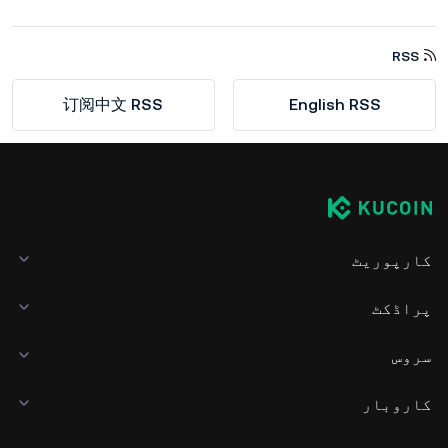
RSS
订阅中文 RSS
English RSS
کارپوریٹ
پراڈکٹ
سروس
کاروبار