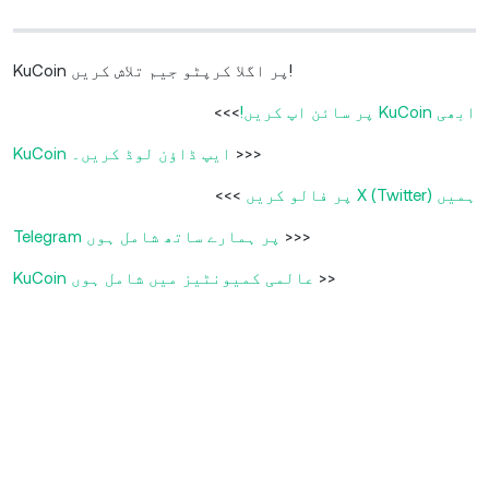
KuCoin پر اگلا کرپٹو جیم تلاش کریں!
ابھی KuCoin پر سائن اپ کریں!
>>>
>>>
KuCoin ایپ ڈاؤن لوڈ کریں۔
ہمیں X (Twitter)‏ پر فالو کریں
>>>
>>>
Telegram پر ہمارے ساتھ شامل ہوں
>>
KuCoin عالمی کمیونٹیز میں شامل ہوں