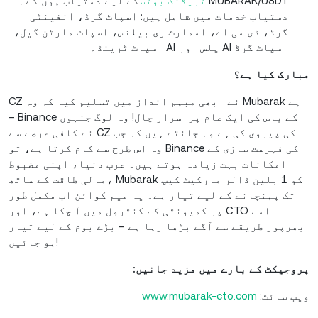
MUBARAK/USDT
ٹریڈنگ بوٹس
کے لیے دستیاب ہوں گے۔
دستیاب خدمات میں شامل ہیں: اسپاٹ گرڈ، انفینٹی
گرڈ، ڈی سی اے، اسمارٹ ری بیلنس، اسپاٹ مارٹن گیل،
اسپاٹ گرڈ AI پلس اور AI اسپاٹ ٹرینڈ۔
مبارک کیا ہے؟
CZ نے ابھی مبہم انداز میں تسلیم کیا کہ وہ Mubarak ہے
– Binance کے باس کی ایک عام پراسرار چال! وہ لوگ جنہوں
نے کافی عرصے سے CZ کی پیروی کی ہے وہ جانتے ہیں کہ جب
وہ اس طرح سے کام کرتا ہے، تو Binance کی فہرست سازی کے
امکانات بہت زیادہ ہوتے ہیں۔ عرب دنیا، اپنی مضبوط
مالی طاقت کے ساتھ، Mubarak کو 1 بلین ڈالر مارکیٹ کیپ
تک پہنچانے کے لیے تیار ہے۔ یہ میم کوائن اب مکمل طور
پر کمیونٹی کے کنٹرول میں آ چکا ہے، اور CTO اسے
بھرپور طریقے سے آگے بڑھا رہا ہے – بڑے بوم کے لیے تیار
ہو جائیں!
پروجیکٹ کے بارے میں مزید جانیں:
ویب سائٹ:
www.mubarak-cto.com