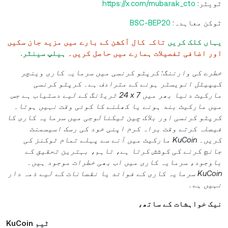
ٹویٹر:
https://x.com/mubarak_cto
ٹوکن معاہدہ:
BSC-BEP20
یہاں کلک کریں
تاکہ کال آکشن کے بارے میں مزید جان سکیں
اور اضافی تفصیلات ہمارے میں حاصل کریں۔
ہیلپ سینٹر.
خطرے کی وارننگ: کرپٹو کرنسی میں سرمایہ کاری وینچر
کیپیٹل انویسٹر ہونے کے مترادف ہے۔ کرپٹو کرنسی
مارکیٹ دنیا بھر میں ‎24 x 7 ٹریڈنگ کے لیے دستیاب ہے جس
میں مارکیٹ بند ہونے یا کھلنے کا کوئی وقت نہیں ہوتا۔
کرپٹو کرنسی اور بلاک چین ٹیکنالوجی میں سرمایہ کاری کا
فیصلہ کرتے وقت براہ کرم اپنی خود کی رسک اسیسمنٹ
کریں۔ KuCoin مارکیٹ میں آنے سے پہلے تمام ٹوکنز کی
جانچ کرنے کی کوشش کرتا ہے، تاہم، بہترین تحقیق کے
باوجود، سرمایہ کاری میں اب بھی خطرات موجود ہیں۔
KuCoin سرمایہ کاری کے فوائد یا نقصانات کے لیے ذمہ دار
نہیں ہے۔
نیک خواہشات کے ساتھ،
KuCoin ٹیم