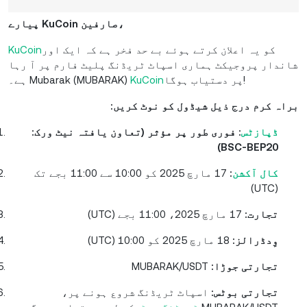
پیارے KuCoin صارفین،
کو یہ اعلان کرتے ہوئے بے حد فخر ہے کہ ایک اور
KuCoin
شاندار پروجیکٹ ہماری اسپاٹ ٹریڈنگ پلیٹ فارم پر آ رہا
پر دستیاب ہوگا!
KuCoin
ہے۔ Mubarak (MUBARAK)
براہ کرم درج ذیل شیڈول کو نوٹ کریں:
ڈپازٹس
: فوری طور پر مؤثر (تعاون یافتہ نیٹ ورک:
BSC-BEP20)
کال آکشن
:
17 مارچ 2025 کو 10:00 سے 11:00 بجے تک
(UTC)
تجارت:
17 مارچ 2025، 11:00 بجے (UTC)
وِدڈرالز:
18 مارچ 2025 کو 10:00 (UTC)
تجارتی جوڑا:
MUBARAK/USDT
تجارتی بوٹس:
اسپاٹ ٹریڈنگ شروع ہونے پر،