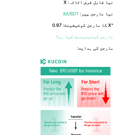
نیا قابل قرض اثاثہ: X
نیا مارجن پیر:
X/USDT
*X کا مارجن کوفیشینٹ: 0.97
مارجن کوفیسیئنٹ کیا ہے؟
مارجن کی ہدایت: