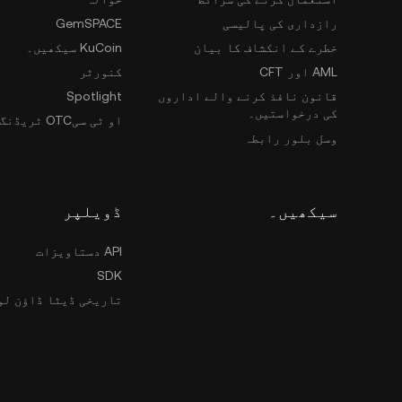
رازداری کی پالیسی
GemSPACE
خطرے کے انکشاف کا بیان
KuCoin سیکھیں۔
AML اور CFT
کنورٹر
قانون نافذ کرنے والے اداروں
Spotlight
کی درخواستیں۔
او ٹی سیOTC ٹریڈنگ
وسل بلور رابطہ
سیکھیں۔
ڈویلپر
API دستاویزات
SDK
تاریخی ڈیٹا ڈاؤن لو