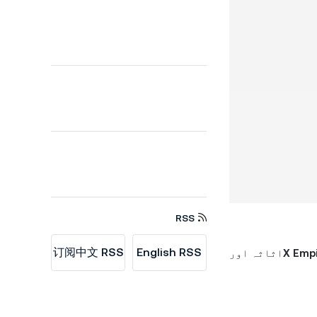
RSS
订阅中文 RSS
English RSS
X Empi
اثاثہ اور