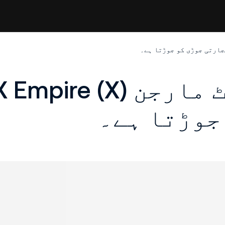
KuCoin آئسولٹیٹ مارجن X Empire (X
جوڑتا ہے۔