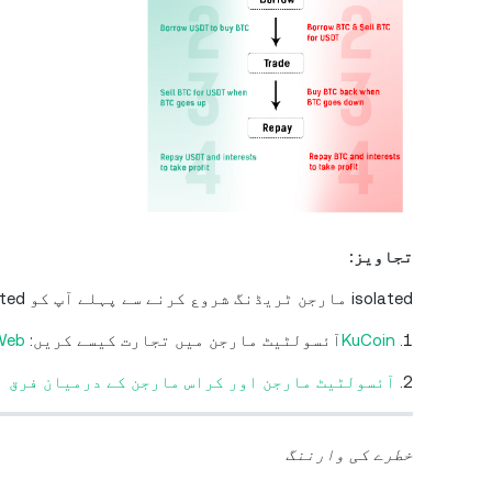
تجاویز:
isolated مارجن ٹریڈنگ شروع کرنے سے پہلے آپ کو isolated مارجن کے بارے میں کیا جاننے کی ضرورت ہے:
1.
KuCoin
آئسولٹیٹ مارجن میں تجارت کیسے کریں:
eb
W
2.
آئسولٹیٹ مارجن اور کراس مارجن کے درمیان فرق
خطرے کی وارننگ