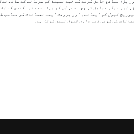
 بڑا منافع حاصل کرنے کے لیے نسبتاً کم سرمائے کے ساتھ فنڈ
، اور دیگر عوامل کی وجہ سے، آپ کو اپنے سرمایہ کاری کے اق
یوریج لیول کو اپنانے، اور بروقت اپنے نقصانات کو مناسب ط
صانات کی کوئی ذمہ داری قبول نہیں کرتا ہے۔