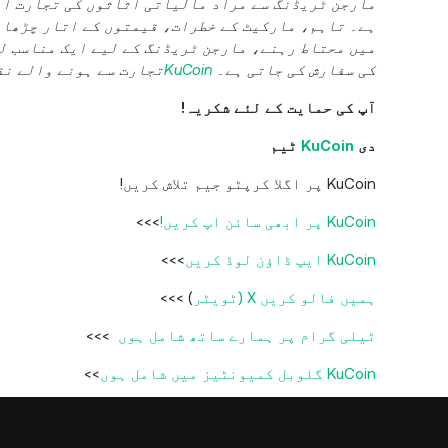
مارجن ٹریڈنگ سے مراد مالیاتی اثاثوں کی تجارت اور
ہے۔ تاہم، مارکیٹ کے خطرات، قیمتوں کے اتار چڑھاؤ
میں محتاط رہنے، مارجن ٹریڈنگ کے لیے ایک مناسب ل
کی سفارش کی جاتی ہے۔
KuCoin
تجارت سے ہونے والے نق
آپ کی حمایت کے لئے شکریہ!
دی
KuCoin
ٹیم
KuCoin پر اگلا کرپٹو جیم تلاش کریں!
KuCoin پر ابھی سائن اپ کریں!
>>>
KuCoin ایپ ڈاؤن لوڈ کریں
>>>
ہمیں فالو کریں X (ٹویٹر
) >>>
ٹیلی گرام پر ہمارے ساتھ شامل ہوں
>>>
KuCoin گلوبل کمیونٹیز میں شامل ہوں
>>