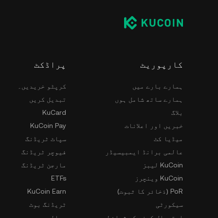
کارپوریٹ
پراڈکٹ
ہمارے بارے میں
کرپٹو خریدیں۔
ہمارے ساتھ شامل ہوں
تبدیل کریں
بلاگ
KuCard
خبریں اور اعلانات
KuCoin Pay
میڈیا کٹ
سپاٹ ٹریڈنگ
عالمی برانڈ ایمبیسیڈر
فیوچر ٹریڈنگ
KuCoin لیبز
مارجن ٹریڈنگ
KuCoin وینچرز
ETFs
PoR (ذخائر کا ثبوت)
KuCoin Earn
سیکورٹی
ٹریڈنگ بوٹ
استعمال کرنے کی شرائط
حوالہ