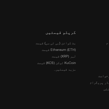
کرپٹو قیمتیں
م
بٹ کوائن (بی ٹی سی) قیمت
Ethereum (ETH) قیمت
لہر (XRP) قیمت
KuCoin ٹوکن (KCS) قیمت
مزید قیمتیں۔