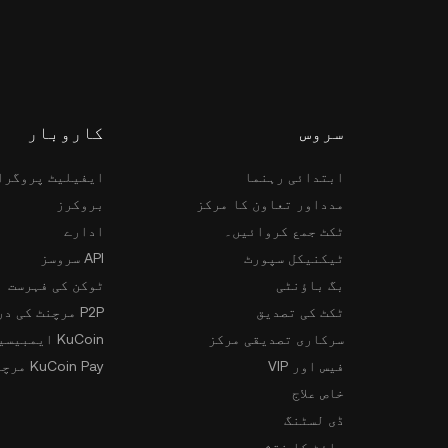
سروس
کاروبار
ابتدائی رہنما
ایفیلیٹ پروگرا
مدداور تعاون کا مرکز
بروکرز
ٹکٹ جمع کروائیں۔
ادارے
ٹیکنیکل سپورٹ
API سروسز
بگ باؤنٹی
ٹوکن کی فہرست
ٹکٹ کی تصدیق
P2P مرچنٹ کی درخواست
سرکاری تصدیقی مرکز
KuCoin ایمبیسیڈر پروگرام
فیس اور VIP
KuCoin Pay مرچنٹس
خاص علاج
ڈی لسٹنگ
سائٹ کا نقشہ