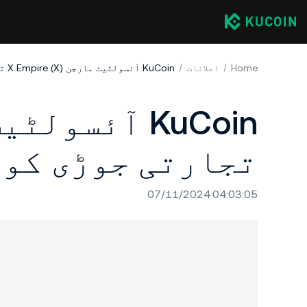
Home
اعلانات
KuCoin آئسولٹیٹ مارجن X Empire (X) تجارتی جوڑی کو جوڑتا ہے۔
تجارتی جوڑی کو 
07/11/2024 04:03:05