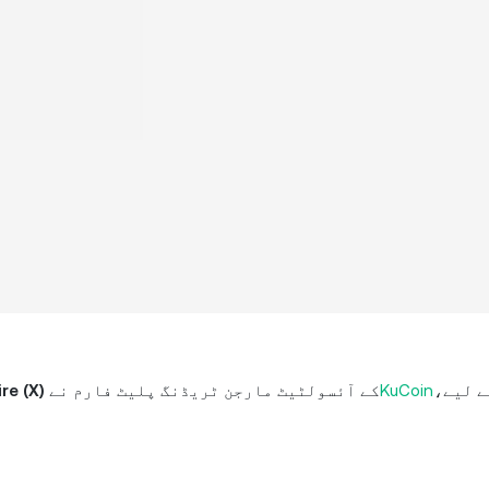
ے لیے،
KuCoin
کے آئسولٹیٹ مارجن ٹریڈنگ پلیٹ فارم نے
re (X)