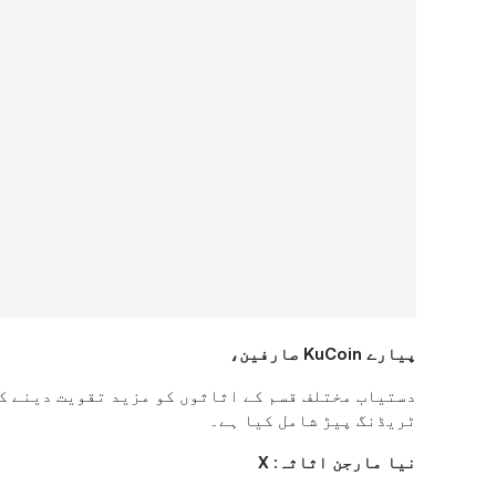
پیارے KuCoin صارفین،
دستیاب مختلف قسم کے اثاثوں کو مزید تقویت دینے ک
ٹریڈنگ پیڑ شامل کیا ہے۔
نیا مارجن اثاثہ: X