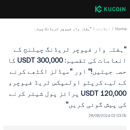
Home
اعلانات
"ہفتہ وار فیوچر ٹریڈنگ چیلنج کے انعامات کی تقسیم: 300,000 USDT کا حصہ جیتیں!" اور "میڈلز اکٹھے کرنے کے لیے کرپٹو اولمپکس ٹریڈ فیوچر، 120,000 USDT پرائز پول شیئر کرنے کی پیش گوئی کریں"
"ہفتہ وار فیوچر ٹریڈنگ چیلنج کے
انعامات کی تقسیم: 300,000 USDT کا
حصہ جیتیں!" اور "میڈلز اکٹھے کرنے
کے لیے کرپٹو اولمپکس ٹریڈ فیوچر،
120,000 USDT پرائز پول شیئر کرنے
کی پیش گوئی کریں"
28/08/2024 02:03:05