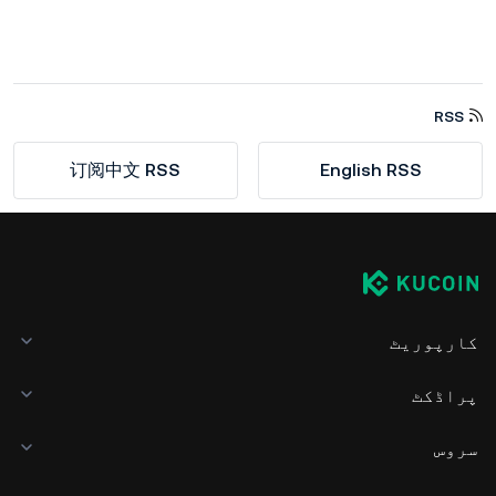
RSS
订阅中文 RSS
English RSS
کارپوریٹ
پراڈکٹ
سروس