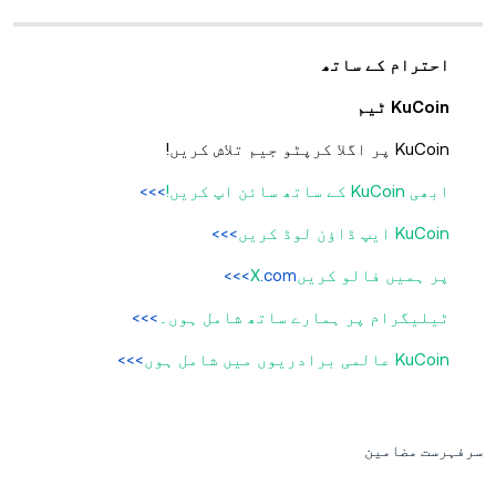
احترام کے ساتھ
KuCoin ٹیم
KuCoin پر اگلا کرپٹو جیم تلاش کریں!
ابھی KuCoin کے ساتھ سائن اپ کریں!
>>>
KuCoin ایپ ڈاؤن لوڈ کریں
>>>
پر ہمیں فالو کریںX
.com>>>
ٹیلیگرام پر ہمارے ساتھ شامل ہوں۔
>>>
KuCoin عالمی برادریوں میں شامل ہوں
>>>
سرفہرست مضامین