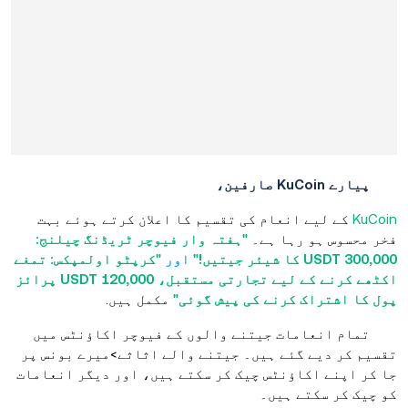
پیارے KuCoin صارفین،
KuCoin
کے لیے انعام کی تقسیم کا اعلان کرتے ہوئے بہت
فخر محسوس ہو رہا ہے۔
"ہفتہ وار فیوچر ٹریڈنگ چیلنج:
300,000 USDT کا شیئر جیتیں!"
اور
"کرپٹو اولمپکس: تمغے
اکٹھے کرنے کے لیے تجارتی مستقبل، 120,000 USDT پرائز
پول کا اشتراک کرنے کی پیش گوئی"
مکمل ہیں.
تمام انعامات جیتنے والوں کے فیوچر اکاؤنٹس میں
تقسیم کر دیے گئے ہیں۔ جیتنے والے اثاثے>میرے بونس پر
جا کر اپنے اکاؤنٹس چیک کر سکتے ہیں، اور دیگر انعامات
کو چیک کر سکتے ہیں۔