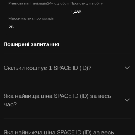
Ринкова капіталізація
24-год. обсяг
Пропозиція в обігу
1,48B
Максимальна пропозиція
2B
Поширені запитання
Скільки коштує 1 SPACE ID (ID)?
KuCoin надає оновлення цін в USD у
режимі реального часу для SPACE ID
Яка найвища ціна SPACE ID (ID) за весь
(ID). На ціну SPACE ID впливають
час?
попит і пропозиція, а також настрої
ринку. Використовуйте калькулятор
Яка найнижча ціна SPACE ID (ID) за весь
KuCoin, щоб отримати курс обміну
ID