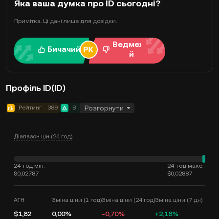
Яка ваша думка про ID сьогодні?
Примітка. Ці дані лише для довідки.
Ведмежи
Бичачий
й
Профіль ID(ID)
Рейтинг
389
B
Розгорнути
Діапазон цін (24 год)
24-год мін.
24-год макс.
$0,02787
$0,02887
ATH
Зміна ціни (1 год)
Зміна ціни (24 год)
Зміна ціни (7 дн)
$1,82
0,00%
-0,70%
+2,18%