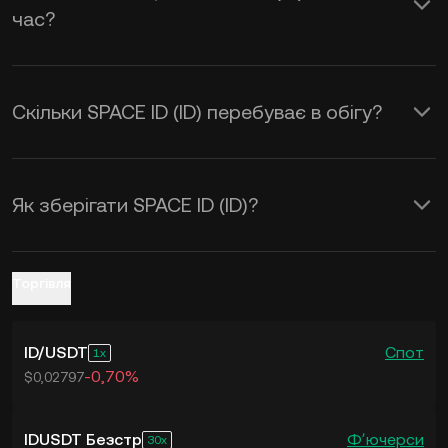
час?
to USD
у реальному часі.
Скільки SPACE ID (ID) перебуває в обігу?
Як зберігати SPACE ID (ID)?
Торгівля
ID
/
USDT
Спот
1
-0,70%
$0,02797
IDUSDT Безстр
Фʼючерси
30