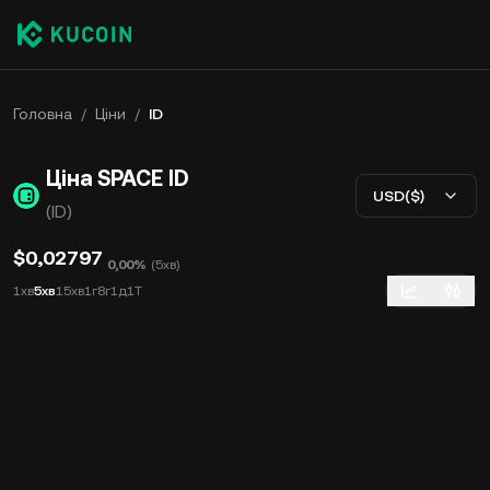
Головна
/
Ціни
/
ID
Ціна SPACE ID
USD($)
(ID)
$0,02797
0,00%
(
5хв
)
1хв
5хв
15хв
1г
8г
1д
1Т