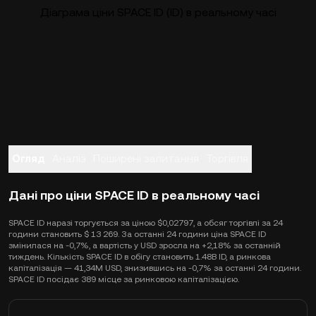
Діаграма ціни SPACE ID (ID) в реальному часі
Огляд
Аналіз
Поширені запитання
Торгівля
Дані про ціни SPACE ID в реальному часі
SPACE ID наразі торгується за ціною $0,02797, а обсяг торгівлі за 24
години становить $ 13 269. За останні 24 години ціна SPACE ID
змінилася на -0,7%, а вартість у USD зросла на +2,18% за останній
тиждень. Кількість SPACE ID в обігу становить 1.48B ID, а ринкова
капіталізація — 41,34M USD, знизившись на -0,7% за останні 24 години.
SPACE ID посідає 389 місце за ринковою капіталізацією.