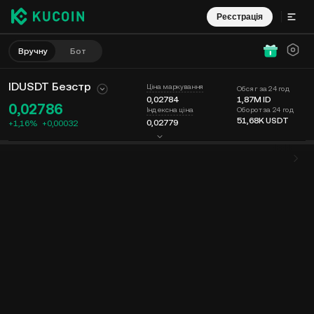
Реєстрація
Вручну
Бот
IDUSDT Безстр
Ціна маркування
Обсяг за 24 год
0,02784
1,87M
ID
0,02786
Оборот за 24 год
Індексна ціна
51,68K
USDT
0,02779
+1,16%
+
0,00032
Графік
Стрічка
Інформація про монету
Книга ордерів
Останні
Час
15 хв
Остання ціна
Графік
Глибина