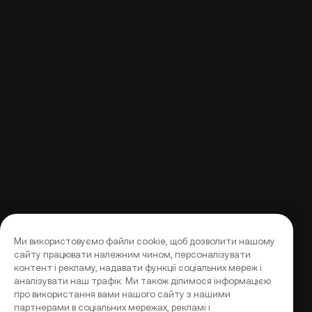
Ми використовуємо файли cookie, щоб дозволити нашому
сайту працювати належним чином, персоналізувати
контент і рекламу, надавати функції соціальних мереж і
аналізувати наш трафік. Ми також ділимося інформацією
про використання вами нашого сайту з нашими
партнерами в соціальних мережах, рекламі і