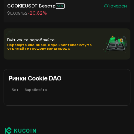
COOKIEUSDT Безстр
Фʼючерси
20
-20,62%
$0,009452
Вчіться та заробляйте
Перевірте свої знання про криптовалюту та
отримайте грошову винагороду.
Ринки Cookie DAO
Бот
Заробляйте