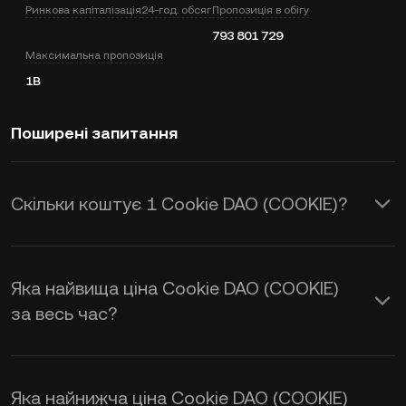
Ринкова капіталізація
24-год. обсяг
Пропозиція в обігу
793 801 729
Максимальна пропозиція
1B
Поширені запитання
Скільки коштує 1 Cookie DAO (COOKIE)?
KuCoin надає оновлення цін в USD у
режимі реального часу для Cookie
Яка найвища ціна Cookie DAO (COOKIE)
DAO (COOKIE). На ціну Cookie DAO
за весь час?
впливають попит і пропозиція, а
також настрої ринку. Використовуйте
Яка найнижча ціна Cookie DAO (COOKIE)
калькулятор KuCoin, щоб отримати