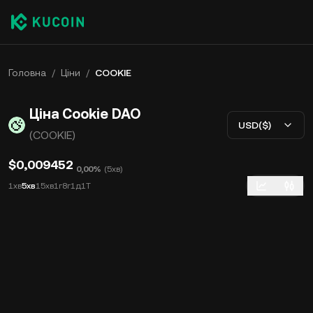
Головна
/
Ціни
/
COOKIE
Ціна Cookie DAO
USD($)
(COOKIE)
$0,009452
0,00%
(
5хв
)
1хв
5хв
15хв
1г
8г
1д
1Т