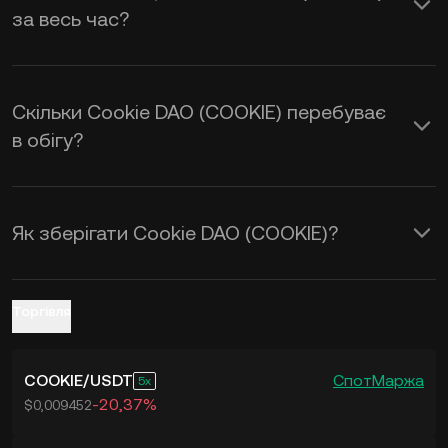
за весь час?
курс обміну
COOKIE to USD
у
реальному часі.
Скільки Cookie DAO (COOKIE) перебуває
в обігу?
Як зберігати Cookie DAO (COOKIE)?
Торгівля
COOKIE
/
USDT
Спот
Маржа
5
-20,37%
$0,009452