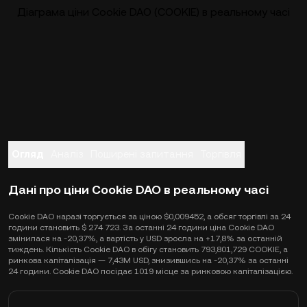
Діаграма ціни Cookie DAO (COOKIE) в реальному часі
Огляд
Аналіз
Поширені запитання
Торгівля
Дані про ціни Cookie DAO в реальному часі
Cookie DAO наразі торгується за ціною $0,009452, а обсяг торгівлі за 24
години становить $ 274 723. За останні 24 години ціна Cookie DAO
змінилася на -20,37%, а вартість у USD зросла на +17,8% за останній
тиждень. Кількість Cookie DAO в обігу становить 793,801,729 COOKIE, а
ринкова капіталізація — 7,43M USD, знизившись на -20,37% за останні
24 години. Cookie DAO посідає 1019 місце за ринковою капіталізацією.