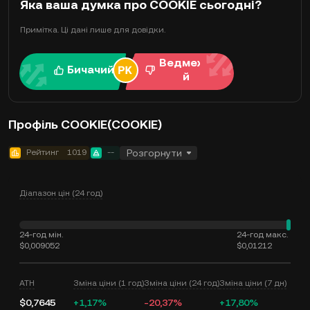
Яка ваша думка про COOKIE сьогодні?
Примітка. Ці дані лише для довідки.
Ведмежи
Бичачий
й
Профіль COOKIE(COOKIE)
Рейтинг
1019
--
Розгорнути
Діапазон цін (24 год)
24-год мін.
24-год макс.
$0,009052
$0,01212
ATH
Зміна ціни (1 год)
Зміна ціни (24 год)
Зміна ціни (7 дн)
$0,7645
+1,17%
-20,37%
+17,80%