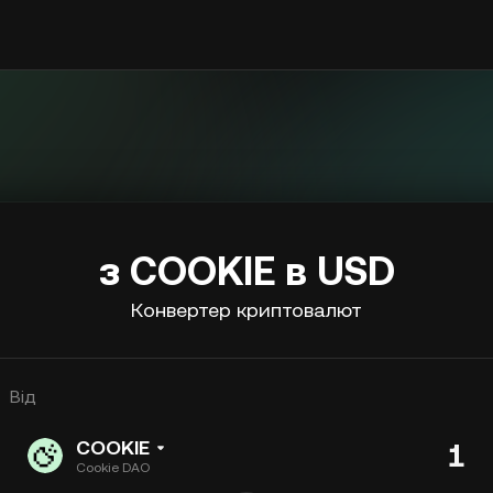
з COOKIE в USD
Конвертер криптовалют
Від
COOKIE
Cookie DAO