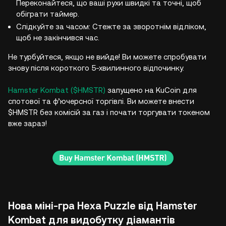
Переконайтеся, що ваші рухи швидкі та точні, щоб
обіграти таймер.
Слідкуйте за часом: Стежте за зворотнім відліком,
щоб не закінчився час.
Не турбуйтеся, якщо не вийде! Ви можете спробувати
знову після короткого 5-хвилинного відпочинку.
Hamster Kombat ($HMSTR)
запущено на KuCoin для
спотової та ф’ючерсної торгівлі. Ви можете внести
$HMSTR без комісій за газ і почати торгувати токеном
вже зараз!
Нова міні-гра Hexa Puzzle від Hamster
Kombat для видобутку діамантів