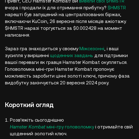
Привіт, CEO Hamster Kombat! Ви
вивели свої $HMSTR
вчора і продали їх для отримання прибутку?
$HMSTR
нарешті був запущений на централізованих біржах,
включаючи KuCoin, 26 вересня після місяців ажіотажу.
$HMSTR наразі торгується за $0.002428 на момент
написання.
Зараз гра знаходиться у своєму
Міжсезонні
, і ваші
зусилля у вирішенні
щоденних завдань
для підтримки
вашої переваги як гравця Hamster Kombat окупляться.
Головоломка міні-гри Hamster Kombat пропонує
можливість заробити цінні золоті ключі, причому фаза
видобутку закінчується 20 вересня 2024 року.
Короткий огляд
Розв'яжіть сьогоднішню
Hamster Kombat
міні-гру головоломку
і отримайте свій
щоденний золотий ключ.