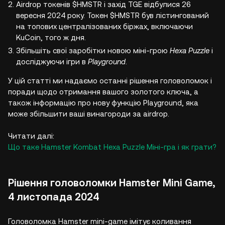
Airdrop токенів $HMSTR і захід TGE відбулися 26
вересня 2024 року. Токен $HMSTR був лістингований
на топових централізованих біржах, включаючи
KuCoin, того ж дня.
Збільшіть свої заробітки новою міні-грою
Hexa Puzzle
і
досліджуючи ігри в
Playground
.
У цій статті ми надаємо останні рішення головоломок і
поради щодо отримання вашого золотого ключа, а
також інформацію про нову функцію Playground, яка
може збільшити ваші винагороди за airdrop.
Читати далі:
Що таке Hamster Kombat Hexa Puzzle Міні-гра і як грати?
Рішення головоломки Hamster Mini Game,
4 листопада 2024
Головоломка Hamster mini-game імітує коливання