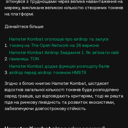
зіткнувся з труднощами через велике навантаження на
мережу, викликане великою кількістю створених токенів
на платформі.
Дізнайтеся більше:
Hamster Kombat оголошує про airdrop та запуск
токену на The Open Network на 26 вересня
Hamster Kombat Airdrop Завдання 1: Як зв'язати свій
гаманець TON
Hamster Kombat додає функцію розподілу балів
airdrop перед airdrop токеном HMSTR
Згідно з білою книгою Hamster Kombat, шістдесят
відсотків загальної кількості токенів буде розподілено
серед гравців, що відповідають критеріям, тоді як решта
піде на ринкову ліквідність та розвиток екосистеми,
забезпечуючи довгострокову стійкість.