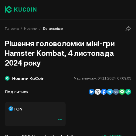
Головна
Новини
Детальніше
Рішення головоломки міні-гри
Hamster Kombat, 4 листопада
2024 року
Новини KuCoin
Час випуску:
04.11.2024, 07:09:03
Поділитися
TON
--
--