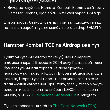
щоб отримувати діаманти.
Використовуйте в Hamster Kombat: Введіть свій код у
Hamster Kombat, щоб збільшити свої заробітки в грі.
Ці ігри прості, безкоштовні для гри та підвищують ваш
потенціал заробітку для майбутнього airdrop $HMSTR.
Hamster Kombat TGE та Airdrop вже тут
Довгоочікуваний airdrop токену $HMSTR нарешті
відбувся вчора, 26 вересня 2024 року. Раніше цей токен
був доступний для торгівлі на позабіржових
платформах, таких як KuCoin. Вчора відбувся розподіл
токенів, і користувачі нарешті отримали свої токени
після місяців очікування. Крім того, гравці тепер можуть
виводити свої токени на вибрані ЦЕКСи, включаючи
KuCoin, з інших
TON-базованих гаманців
в Telegram.
Під час проведення airdrop
The Open Network (TON)