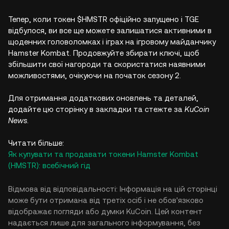
Тепер, коли токен $HMSTR офіційно запущено і TGE
відбулося, ви все ще можете залишатися активними в
щоденних головоломках і іграх на ігровому майданчику
Hamster Kombat. Продовжуйте збирати ключі, щоб
збільшити свої нагороди та скористатися наявними
можливостями, очікуючи на початок сезону 2.
Для отримання додаткових оновлень та деталей,
додайте цю сторінку в закладки та стежте за
KuCoin
News
.
Читати більше:
Як купувати та продавати токени Hamster Kombat
(HMSTR): всебічний гід
Відмова від відповідальності: Інформація на цій сторінці
може бути отримана від третіх осіб і не обов'язково
відображає погляди або думки KuCoin. Цей контент
надається лише для загального інформування, без