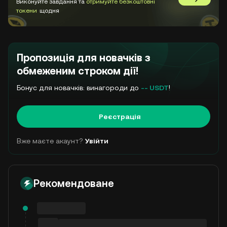
Виконуйте завдання та
отримуйте безкоштовні
Перейти 
токени
щодня
Пропозиція для новачків з
обмеженим строком дії!
Бонус для новачків: винагороди до
-- USDT
!
Реєстрація
Вже маєте акаунт?
Увійти
Рекомендоване