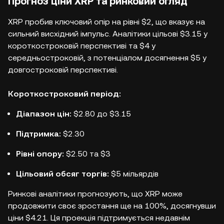
Прогноз ціни XRP та ринковий огляд
XRP пробив ключовий опір на рівні $2, що вказує на
сильний висхідний імпульс. Аналітики цільові $3.15 у
короткостроковій перспективі та $4 у
середньостроковій, з потенціалом досягнення $5 у
довгостроковій перспективі.
Короткостроковий період:
Діапазон цін:
$2.80 до $3.15
Підтримка:
$2.30
Рівні опору:
$2.50 та $3
Цільовий обсяг торгів:
$5 мільярдів
Ринкові аналітики прогнозують, що XRP може
продовжити своє зростання ще на 100%, досягнувши
ціни $4.21. Ця проекція підтримується недавнім