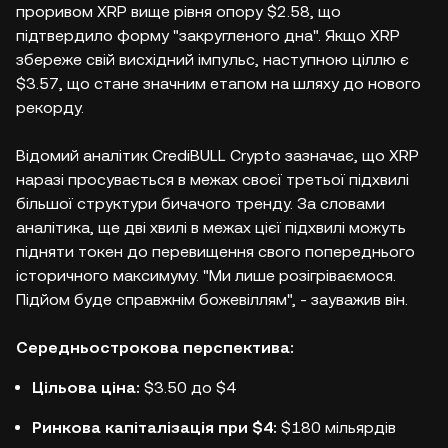
проривом XRP вище рівня опору $2.58, що
підтвердило форму "закругленого дна". Якщо XRP
збереже свій висхідний імпульс, наступною ціллю є
$3.57, що стане значним етапом на шляху до нового
рекорду.
Відомий аналітик CrediBULL Crypto зазначає, що XRP
наразі просувається в межах своєї третьої підхвилі
більшої структури бичачого тренду. За словами
аналітика, ще дві хвилі в межах цієї підхвилі можуть
підняти токен до перевищення свого попереднього
історичного максимуму. "Ми лише розігріваємося.
Підйом буде справжнім божевіллям", - зауважив він.
Середньострокова перспектива:
Цільова ціна:
$3.50 до $4
Ринкова капіталізація при $4:
$180 мільярдів