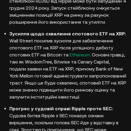
стейблкоїн RLUSD від Ripple може бути запущений 4
грудня 2024 року. Запуск стейблкоїну очікується
зміцненням позицій XRP на ринку за рахунок
розширення його використання та утиліти.
Зусилля щодо схвалення спотового ETF на XRP:
Wall Street посилив зусилля для забезпечення
спотового ETF на XRP після успішного дебюту
спотових ETF на Bitcoin та
Ethereum
. Основні гравці,
такі як WisdomTree, Bitwise та Canary Capital,
подали заявки на ETF на XRP, причому Bank of New
York Mellon готовий адмініструвати запропонований
траст. Якщо це буде схвалено, спотовий ETF на XRP
може значно підвищити його ринкову оцінку та
залучити інституційні інвестиції.
Прогрес у судовій справі Ripple проти SEC:
Судова битва Ripple з SEC показує ознаки
вирішення, оскільки голова SEC йде у відставку в
січні. Зростають припущення, що SEC може