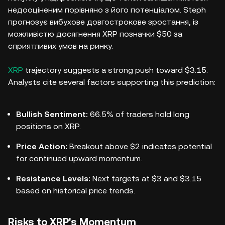
недооціненим порівняно з його потенціалом. Steph
прогнозує вибухове довгострокове зростання, із
можливістю досягнення XRP позначки $50 за
сприятливих умов на ринку.
XRP
trajectory suggests a strong push toward $3.15.
Analysts cite several factors supporting this prediction:
Bullish Sentiment:
66.5% of traders hold long
positions on XRP.
Price Action:
Breakout above $2 indicates potential
for continued upward momentum.
Resistance Levels:
Next targets at $3 and $3.15
based on historical price trends.
Risks to XRP's Momentum