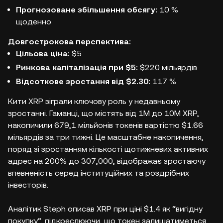
Прогнозоване збільшення обсягу:
10 %
щоденно
Довгострокова перспектива:
Цільова ціна:
$5
Ринкова капіталізація при $5:
$220 мільярдів
Відсоткове зростання від $2.30:
117 %
Кити XRP зіграли ключову роль у недавньому
зростанні. Гаманці, що містять від 1M до 10M XRP,
накопичили 679,1 мільйонів токенів вартістю $1.66
мільярдів за три тижні. Це масштабне накопичення,
поряд зі зростанням кількості щотижневих активних
адрес на 200% до 307,000, відображає зростаючу
впевненість серед інституційних та роздрібних
інвесторів.
Аналітик Steph описав XRP при ціні $1.4 як “вигідну
покупку”, підкреслюючи, що токен залишатиметься