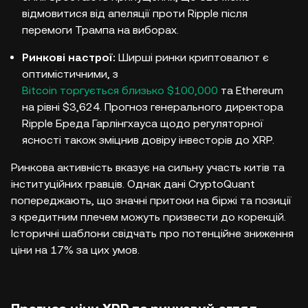
відмовитися від апеляції проти Ripple після
перемоги Трампа на виборах.
Ринкові настрої:
Ширші ринки криптовалют є
оптимістичними, з
Bitcoin торгується близько $100,000
та Ethereum
на рівні $3,624. Прогноз генерального директора
Ripple Бреда Гарлінгхауса щодо регуляторної
ясності також зміцнив довіру інвесторів до XRP.
Ринкова активність вказує на сильну участь китів та
інституційних гравців. Однак дані CryptoQuant
попереджають, що значні притоки на біржі та позиції
з кредитним плечем можуть призвести до корекцій.
Історичні шаблони свідчать про потенційне зниження
ціни на 17% за цих умов.