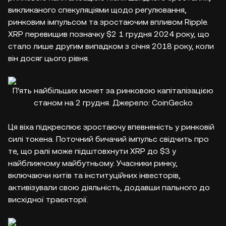
викликаного спекуляціями щодо регулювання,
ринковим імпульсом та зростаючим впливом Ripple.
XRP перевищив позначку $2 1 грудня 2024 року, що
стало лише другим випадком з січня 2018 року, коли
він досяг цього рівня.
П'ять найбільших монет за ринковою капіталізацією
станом на 2 грудня. Джерело: CoinGecko
Ця віха підкреслює зростаючу впевненість у ринковій
силі токена. Поточний бичачий імпульс свідчить про
те, що ралі може підштовхнути XRP до $3 у
найближчому майбутньому. Учасники ринку,
включаючи китів та інституційних інвесторів,
активізували свою діяльність, додавши пального до
висхідної траєкторії.