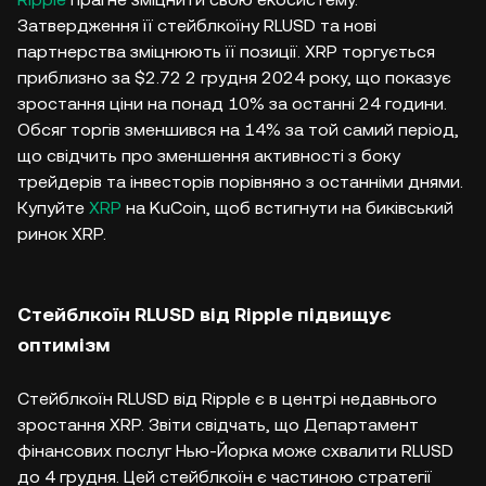
Затвердження її стейблкоїну RLUSD та нові
партнерства зміцнюють її позиції. XRP торгується
приблизно за $2.72 2 грудня 2024 року, що показує
зростання ціни на понад 10% за останні 24 години.
Обсяг торгів зменшився на 14% за той самий період,
що свідчить про зменшення активності з боку
трейдерів та інвесторів порівняно з останніми днями.
Купуйте
XRP
на KuCoin, щоб встигнути на биківський
ринок XRP.
Стейблкоїн RLUSD від Ripple підвищує
оптимізм
Стейблкоїн RLUSD від Ripple є в центрі недавнього
зростання XRP. Звіти свідчать, що Департамент
фінансових послуг Нью-Йорка може схвалити RLUSD
до 4 грудня. Цей стейблкоїн є частиною стратегії