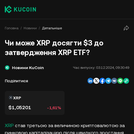
Головна
Новини
Детальніше
Чи може XRP досягти $3 до
затвердження XRP ETF?
Новини KuCoin
Час випуску:
03.12.2024, 09:30:49
Поділитися
XRP
$1,05201
-1,61%
XRP
став третьою за величиною криптовалютою за
ринковою капіталізацією після швидкого зростання,