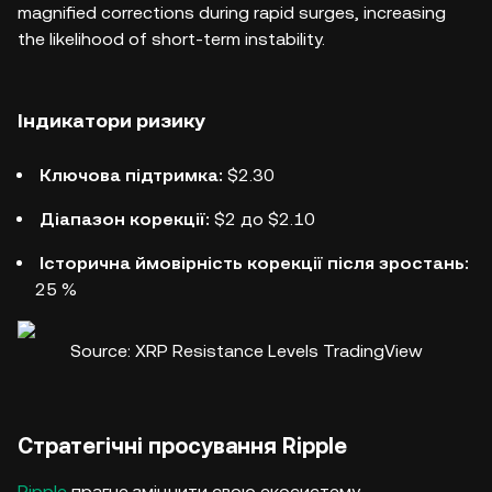
magnified corrections during rapid surges, increasing
the likelihood of short-term instability.
Індикатори ризику
Ключова підтримка:
$2.30
Діапазон корекції:
$2 до $2.10
Історична ймовірність корекції після зростань:
25 %
Source: XRP Resistance Levels TradingView
Стратегічні просування Ripple
Ripple
прагне зміцнити свою екосистему.