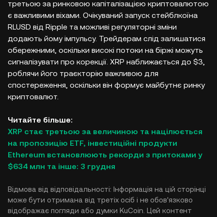
третьою за ринковою капіталізацією криптовалютою
є важливими віхами. Очікуваний запуск стейблкоїна
RLUSD від Ripple та можливі регуляторні зміни
додають йому імпульсу. Трейдерам слід залишатися
обережними, оскільки високі потоки на біржі можуть
сигналізувати про корекції. XRP наближається до $3,
роблячи його траєкторію важливою для
спостереження, оскільки він формує майбутнє ринку
криптовалют.
Читайте більше:
XRP стає третьою за величиною та націлюється
на пропозицію ETF, інвестиційні продукти
Ethereum встановлюють рекорди з притоками у
$634 млн та інше: 3 грудня
Відмова від відповідальності: Інформація на цій сторінці
може бути отримана від третіх осіб і не обов'язково
відображає погляди або думки KuCoin. Цей контент