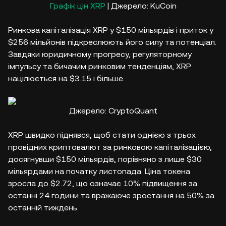
Графік цін XRP
| Джерело: KuCoin
Ринкова капіталізація XRP у $150 мільярдів і приток у
$256 мільйонів підкреслюють його силу та потенціал.
Завдяки юридичному прогресу, регуляторному
імпульсу та бичачим ринковим тенденціям, XRP
націлюється на $3.15 і більше.
Джерело: CryptoQuant
XRP швидко піднявся, щоб стати однією з трьох
провідних криптовалют за ринковою капіталізацією,
досягнувши $150 мільярдів, порівняно з лише $30
мільярдами на початку листопада. Ціна токена
зросла до $2.72, що означає 10% підвищення за
останні 24 години та вражаюче зростання на 50% за
останній тиждень.