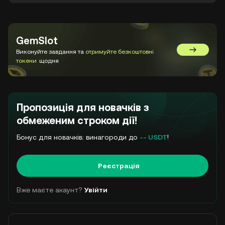
GemSlot
Виконуйте завдання та
отримуйте безкоштовні
Перейти 
токени
щодня
Пропозиція для новачків з
обмеженим строком дії!
Бонус для новачків: винагороди до
-- USDT
!
Реєстрація
Вже маєте акаунт?
Увійти