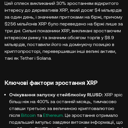
Цей сплеск викликаний 30% зростанням відкритого
інтересу до деривативів XRP, який досяг $4 мільярдів
за один день, і значними притоками на біржі, причому
$256 мільйонів XRP було переведено на біржі лише за
три дні. Сильні показники XRP, викликані зростаючим
інтересом ринку та значним обсягом торгів у $8.9
мільярдів, поставили його на домінуючу позицію в
криптопросторі, перевершивши інші великі активи,
такі як Tether і Solana.
Ключові фактори зростання XRP
Очікування запуску стейблкоїну RLUSD:
XRP зріс
більш ніж на 400% за останній місяць, тимчасово
ставши третьою за величиною криптовалютою
після
Bitcoin
та
Ethereum
. Це зростання отримало
подальший імпульс завдяки витокам інформації, що