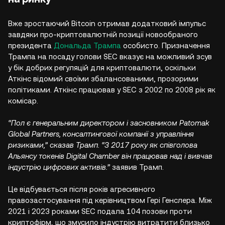
Вже зростаючий Bitcoin отримав додатковий імпульс
завдяки про-криптовалютній позиції новообраного
президента
Дональда Трампа
особисто. Призначення
Трампа на посаду голови SEC вказує на можливий зсув
у бік добрих регуляцій для криптовалюти, оскільки
Аткінс відомий своїми збалансованими, прозорими
політиками. Аткінс працював у SEC з 2002 по 2008 рік як
комісар.
“Пол є генеральним директором і засновником Patomak
Global Partners, консалтингової компанії з управління
ризиками,” сказав Трамп. “З 2017 року як співголова
Альянсу токенів Digital Chamber він працював над і вивчав
індустрію цифрових активів.”
заявив Трамп.
Це відбувається після років агресивного
правозастосування під керівництвом Гері Генслера. Між
2021 і 2023 роками SEC подала 104 позови проти
криптофірм, що змусило індустрію витратити близько