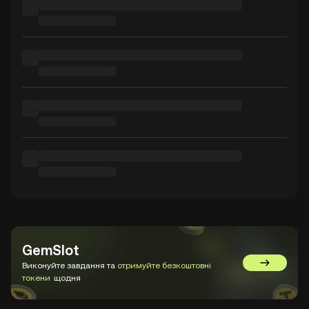
GemSlot
Виконуйте завдання та
отримуйте безкоштовні
Перейти 
токени
щодня