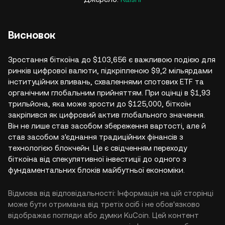
Висновок
Зростання біткоїна до $103,656 є важливою подією для
ринків цифрової валюти, підкріпленою $9,2 мільярдами
інституційних вливань, схваленнями спотових ETF та
органічним глобальним прийняттям. При оцінці в $1,93
трильйона, яка може зрости до $125,000, біткоїн
закріпився як цифровий актив глобального значення.
Він не лише став засобом збереження вартості, але й
став засобом з'єднання традиційних фінансів з
технологією блокчейн. Це є свідченням переходу
біткоїна від спекулятивної інвестиції до одного з
фундаментальних блоків майбутньої економіки.
Відмова від відповідальності: Інформація на цій сторінці
може бути отримана від третіх осіб і не обов'язково
відображає погляди або думки KuCoin. Цей контент