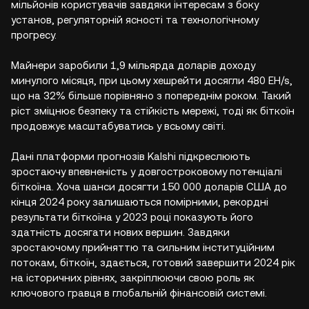
мільйонів користувачів завдяки інтересам з боку
установ, регуляторній ясності та технологічному
прогресу.
Майнери заробили 1,9 мільярда доларів доходу
минулого місяця, при цьому хешрейти досягли 480 EH/s,
що на 32% більше порівняно з попереднім роком. Такий
ріст зміцнює безпеку та стійкість мережі, тоді як біткоїн
продовжує масштабуватись у всьому світі.
Дані платформи прогнозів Kalshi підкреслюють
зростаючу впевненість у довгостроковому потенціалі
біткоїна. Хоча шанси досягти 150 000 доларів США до
кінця 2024 року залишаються помірними, рекордні
результати біткоїна у 2023 році показують його
здатність досягати нових вершин. Завдяки
зростаючому прийняттю та сильним інституційним
потокам, біткоїн, здається, готовий завершити 2024 рік
на історичних рівнях, закріплюючи свою роль як
ключового гравця в глобальній фінансовій системі.