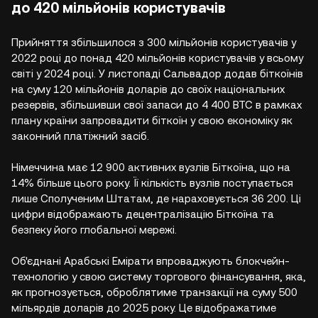
до 420 мільйонів користувачів
Прийняття збільшилося з 300 мільйонів користувачів у
2022 році до понад 420 мільйонів користувачів у всьому
світі у 2024 році. У листопаді Сальвадор додав біткоїнів
на суму 120 мільйонів доларів до своїх національних
резервів, збільшивши свої запаси до 4 400 BTC в рамках
плану країни запровадити біткоїн у свою економіку як
законний платіжний засіб.
Німеччина має 12 900 активних вузлів Біткоїна, що на
14% більше цього року. Її кількість вузлів поступається
лише Сполученим Штатам, де нараховується 36 200. Ці
цифри відображають децентралізацію Біткоїна та
безпеку його глобальної мережі.
Об'єднані Арабські Емірати впроваджують блокчейн-
технологію у свою систему торгового фінансування, яка,
як прогнозується, оброблятиме транзакції на суму 500
мільярдів доларів до 2025 року. Це відображатиме