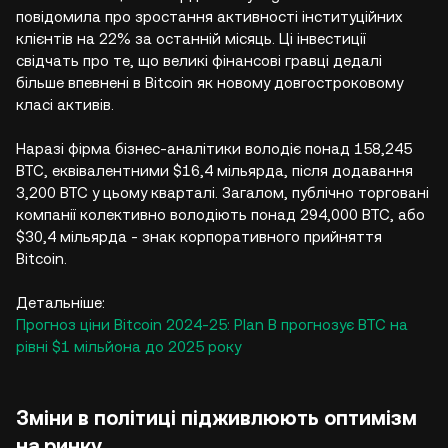
повідомила про зростання активності інституційних
клієнтів на 22% за останній місяць. Ці інвестиції
свідчать про те, що великі фінансові гравці дедалі
більше впевнені в Bitcoin як новому довгостроковому
класі активів.
Наразі фірма бізнес-аналітики володіє понад 158,245
BTC, еквівалентними $16,4 мільярда, після додавання
3,200 BTC у цьому кварталі. Загалом, публічно торговані
компанії колективно володіють понад 294,000 BTC, або
$30,4 мільярда - знак корпоративного прийняття
Bitcoin.
Детальніше:
Прогноз ціни Bitcoin 2024-25: Plan B прогнозує BTC на
рівні $1 мільйона до 2025 року
Зміни в політиці підживлюють оптимізм
на ринку