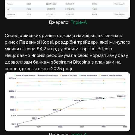
Джерело:
Triple-A
Серед азійських ринків одним з найбільш активних є
ринок Південної Кореї, роздрібні трейдери якої минулого
місяця внесли $4,2 млрд у обсяги торгівлі Bitcoin.
Нещодавно Японія реформувала свою нормативну базу,
дозволивши банкам зберігати Bitcoins з планами на
впровадження вже в 2025 році.
Джерело:
Triple-A