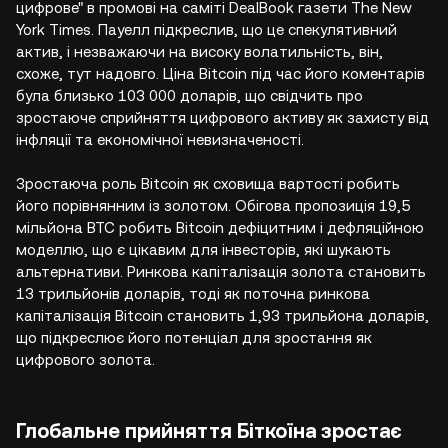
цифрове" в промові на саміті DealBook газети The New
York Times. Пауелл підкреслив, що це спекулятивний
актив, і незважаючи на високу волатильність, він,
схоже, тут надовго. Ціна Bitcoin під час його коментарів
була близько 103 000 доларів, що свідчить про
зростаюче сприйняття цифрового активу як захисту від
інфляції та економічної невизначеності.
Зростаюча роль Bitcoin як сховища вартості робить
його порівнянним із золотом. Обігова пропозиція 19,5
мільйона BTC робить Bitcoin дефіцитним і дефляційною
моделлю, що є цікавим для інвесторів, які шукають
альтернативи. Ринкова капіталізація золота становить
13 трильйонів доларів, тоді як поточна ринкова
капіталізація Bitcoin становить 1,93 трильйона доларів,
що підкреслює його потенціал для зростання як
цифрового золота.
Глобальне прийняття Біткоїна зростає