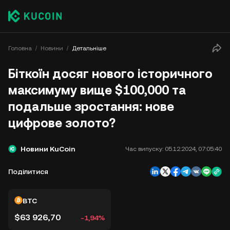
Головна
Новини
Детальніше
Біткоїн досяг нового історичного
максимуму вище $100,000 та
подальше зростання: нове
цифрове золото?
Новини KuCoin
Час випуску:
05.12.2024, 07:05:40
Поділитися
BTC
$63 926,70
-1,94%