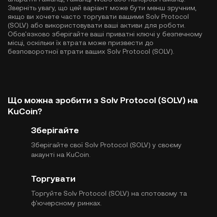
Зверніть увагу, що цей варіант може бути менш зручним,
якщо ви хочете часто торгувати вашими Solv Protocol
(SOLV) або використовувати ваші активи для роботи.
Обов'язково зберігайте ваші приватні ключі у безпечному
місці, оскільки їх втрата може призвести до
безповоротної втрати ваших Solv Protocol (SOLV).
Що можна зробити з Solv Protocol (SOLV) на
KuCoin?
Зберігайте
Зберігайте свої Solv Protocol (SOLV) у своєму
акаунті на KuCoin.
Торгувати
Торгуйте Solv Protocol (SOLV) на спотовому та
ф'ючерсному ринках.