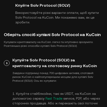
Кпуйте Solv Protocol (SOLV)
Використовуйте різні варіанти оплати, щоб купити
Solv Protocol на KuCoin. Ми покажемо вам, як це
зробити.
Оберіть спосіб купівлі Solv Protocol на KuCoin
Купувати криптовалюту на KuCoin. легко та інтуїтивно зрозуміло.
Розгляньмо різні способи купівлі Solv Protocol (SOLV).
Купуйте Solv Protocol (SOLV) за
1
криптовалюту на спотовому ринку KuCoin
Завдяки підтримці понад 700 цифрових активів, спотовий
ринок KuCoin є найпопулярнішим місцем для купівлі Solv
Protocol (SOLV). Ось як купувати:
1. Купуйте стейблкойни, такі як USDT, на KuCoin за
допомогою сервісу
Fast Trade
service, P2P, або через
сторонніх продавців. Або ж перекажіть свої поточні