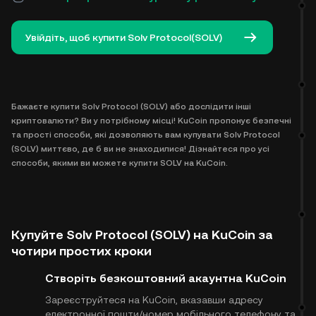
Увійдіть, щоб купити Solv Protocol(SOLV)
Бажаєте купити Solv Protocol (SOLV) або дослідити інші
криптовалюти? Ви у потрібному місці! KuCoin пропонує безпечні
та прості способи, які дозволяють вам купувати Solv Protocol
(SOLV) миттєво, де б ви не знаходилися! Дізнайтеся про усі
способи, якими ви можете купити SOLV на KuCoin.
Купуйте Solv Protocol (SOLV) на KuCoin за
чотири простих кроки
Створіть безкоштовний акаунт​на KuCoin
Зареєструйтеся на KuCoin, вказавши адресу
електронної пошти/номер мобільного телефону та