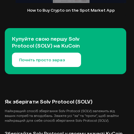
How to Buy Crypto on the Spot Market App
Купуйте свою першу Solv
Protocol (SOLV) на KuCoin
Почніть просто зараз
Як зберігати Solv Protocol (SOLV)
Найкращий спосіб зберігання Solv Protocol (SOLV) залежить від
ваших потреб та вподобань. Зважте усі "за" та "проти", щоб знайти
найкращий для себе спосіб зберігання Solv Protocol (SOLV).
Зберігайте Solv Protocol у своєму акаунті KuCoin