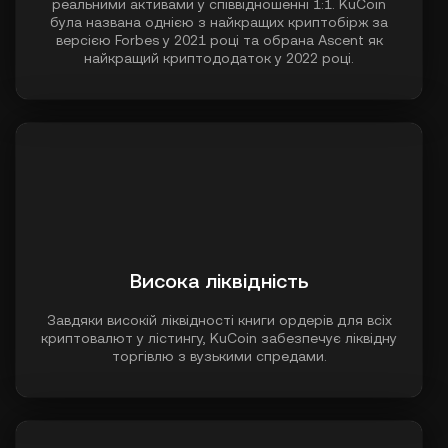
реальними активами у співвідношенні 1:1. KuCoin
була названа однією з найкращих криптобірж за
версією Forbes у 2021 році та обрана Ascent як
найкращий криптододаток у 2022 році.
Висока ліквідність
Завдяки високій ліквідності книги ордерів для всіх
криптовалют у лістингу, KuCoin забезпечує ліквідну
торгівлю з вузькими спредами.