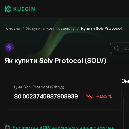
Головна
/
Як купити криптовалюту
/
Купити Solv Protocol
По
Як купити Solv Protocol (SOLV)
Зм
Ціна Solv Protocol (24год)
$
0.0023745987908939
-0.83%
Конвертер SOLV за курсом у реальному часі