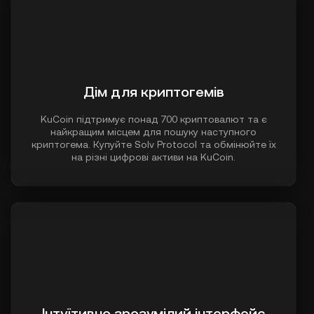
Дім для криптогемів
KuCoin підтримує понад 700 криптовалют та є
найкращим місцем для пошуку наступного
криптогема. Купуйте Solv Protocol та обмінюйте їх
на різні цифрові активи на KuCoin.
Інтуїтивно зрозумілий інтерфейс