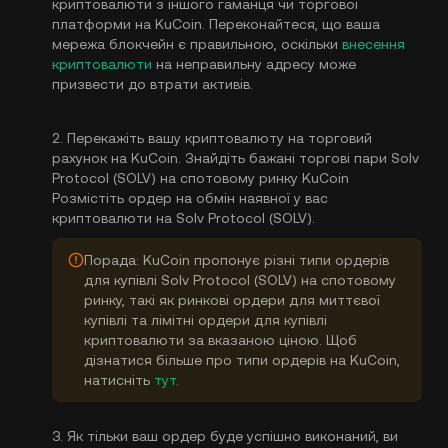
криптовалюти з іншого гаманця чи торгової
платформи на KuCoin. Переконайтеся, що ваша
мережа блокчейн є правильною, оскільки
внесення
криптовалюти
на неправильну адресу може
призвести до втрати активів.
2. Перекажіть вашу криптовалюту на торговий
рахунок на KuCoin. Знайдіть бажані торгові пари Solv
Protocol (SOLV) на спотовому ринку KuCoin
Розмістіть ордер на обмін наявної у вас
криптовалюти на Solv Protocol (SOLV).
Порада: KuCoin пропонує різні типи ордерів
для купівлі Solv Protocol (SOLV) на спотовому
ринку, такі як ринкові ордери для миттєвої
купівлі та лімітні ордери для купівлі
криптовалюти за вказаною ціною. Щоб
дізнатися більше про типи ордерів на KuCoin,
натисніть
тут
.
3. Як тільки ваш ордер буде успішно виконаний, ви