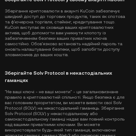
Зберігання криптовалюти в акаунті KuCoin забезпечує
швидкий доступ до торгових продуктів, таких як спотова
та ф'ючерсна торгівля, стейкінг, кредитування тощо.
KuCoin виступає як сховище ваших криптовалютних
активів, щоб допомогти вам уникнути клопоту із
забезпеченням безпеки ваших приватних ключів
самостійно. Обов'язково встановіть надійний пароль та
оновіть налаштування безпеки, щоб запобігти доступу
зловмисників до ваших коштів.
Зберігайте Solv Protocol в некастодіальних
гаманцях
"Не ваші ключі - не ваші монети" - це загальновизнане
правило в криптовалютній спільноті. Якщо безпека є для
вас головним пріоритетом, ви можете вивести свої Solv
Protocol (SOLV) на некастодіальний гаманець. Зберігання
Solv Protocol (SOLV) у некастодіальному або
самокастодіальному гаманці надає вам повний контроль
над вашими приватними ключами. Ви можете
використовувати будь-який тип гаманця, включаючи
апаратні гаманці, гаманці Web3 або паперові гаманці.