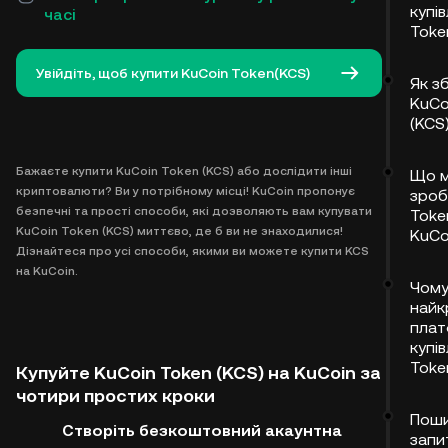
купів
часі
Toke
Увійдіть, щоб купити KuCoin Token(KCS)
Як з
KuCo
(KCS
Бажаєте купити KuCoin Token (KCS) або дослідити інші
Що 
криптовалюти? Ви у потрібному місці! KuCoin пропонує
зроб
безпечні та прості способи, які дозволяють вам купувати
Toke
KuCoin Token (KCS) миттєво, де б ви не знаходилися!
KuCo
Дізнайтеся про усі способи, якими ви можете купити KCS
на KuCoin.
Чому
найк
плат
купів
Toke
Купуйте KuCoin Token (KCS) на KuCoin за
чотири простих кроки
Поши
Створіть безкоштовний акаунт​на
запи