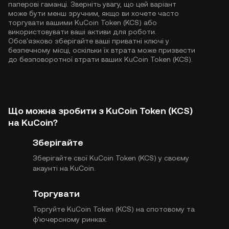
паперові гаманці. Зверніть увагу, що цей варіант
може бути менш зручним, якщо ви хочете часто
торгувати вашими KuCoin Token (KCS) або
використовувати ваші активи для роботи.
Обов'язково зберігайте ваші приватні ключі у
безпечному місці, оскільки їх втрата може призвести
до безповоротної втрати ваших KuCoin Token (KCS).
Що можна зробити з KuCoin Token (KCS)
на KuCoin?
Зберігайте
Зберігайте свої KuCoin Token (KCS) у своєму
акаунті на KuCoin.
Торгувати
Торгуйте KuCoin Token (KCS) на спотовому та
ф'ючерсному ринках.