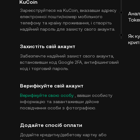
KuCoin
Зареєструйтеся на KuCoin, вказавши адресу
Анал
електронної пошти/номер мобільного
Toke
телефону та країну проживання, і створіть
надійний пароль для захисту свого акаунта.
Як ку
крип
Захистіть свій акаунт
Забезпечте надійний захист свого акаунта,
встановивши код Google 2FA, антифішинговий
код і торговий пароль.
Верифікуйте свій акаунт
Верифікуйте свою особу
, ввівши особисту
інформацію та завантаживши дійсне
посвідчення особи з фотографією.
Додайте спосіб оплати
Додайте кредитну/дебетову картку або