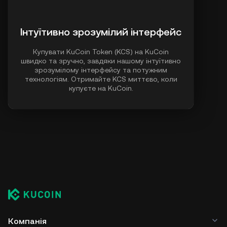
Інтуїтивно зрозумілий інтерфейс
Купувати KuCoin Token (KCS) на KuCoin
швидко та зручно, завдяки нашому інтуїтивно
зрозумілому інтерфейсу та потужним
технологіям. Отримайте KCS миттєво, коли
купуєте на KuCoin.
Компанія