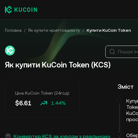
Головна
/
Як купити криптовалюту
/
Купити KuCoin Token
Пошук і
Як купити KuCoin Token (KCS)
Зміст
Ціна KuCoin Token (24год)
Купу
$
6.61
1.44%
Toke
KuCo
прос
Обер
Конвертер KCS за курсом у реальному