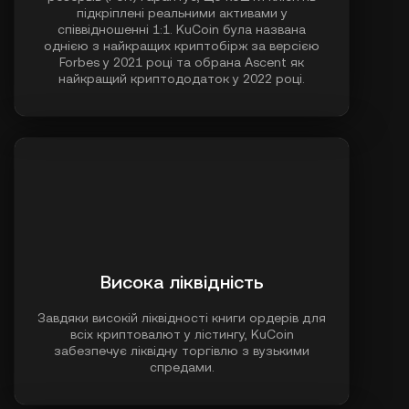
підкріплені реальними активами у
співвідношенні 1:1. KuCoin була названа
однією з найкращих криптобірж за версією
Forbes у 2021 році та обрана Ascent як
найкращий криптододаток у 2022 році.
Висока ліквідність
Завдяки високій ліквідності книги ордерів для
всіх криптовалют у лістингу, KuCoin
забезпечує ліквідну торгівлю з вузькими
спредами.