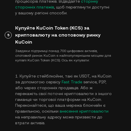
процесорів платежів. Відвідайте
сторінку
сторонніх платежів
, щоб переглянути доступні
у вашому регіоні способи.
Купуйте KuCoin Token (KCS) за
криптовалюту на спотовому ринку
5
KuCoin
Завдяки підтримці понад 700 цифрових активів,
спотовий ринок KuCoin є найпопулярнішим місцем для
купівлі KuCoin Token (KCS). Ось як купувати:
1. Купуйте стейблкойни, такі як USDT, на KuCoin
за допомогою сервісу
Fast Trade
service, P2P,
або через сторонніх продавців. Або ж
перекажіть свої поточні криптовалюти з іншого
гаманця чи торгової платформи на KuCoin.
Переконайтеся, що ваша мережа блокчейн є
правильною, оскільки
внесення криптовалюти
на неправильну адресу може призвести до
втрати активів.