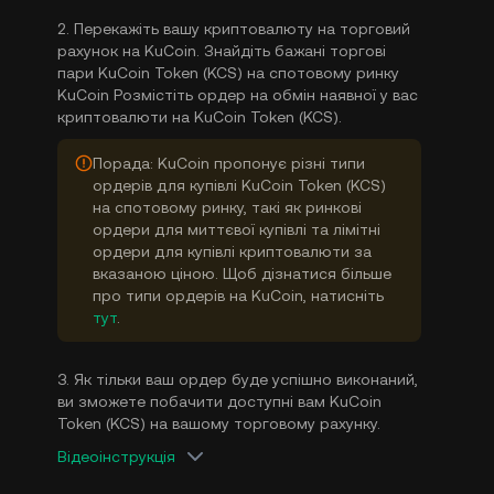
2. Перекажіть вашу криптовалюту на торговий
рахунок на KuCoin. Знайдіть бажані торгові
пари KuCoin Token (KCS) на спотовому ринку
KuCoin Розмістіть ордер на обмін наявної у вас
криптовалюти на KuCoin Token (KCS).
Порада: KuCoin пропонує різні типи
ордерів для купівлі KuCoin Token (KCS)
на спотовому ринку, такі як ринкові
ордери для миттєвої купівлі та лімітні
ордери для купівлі криптовалюти за
вказаною ціною. Щоб дізнатися більше
про типи ордерів на KuCoin, натисніть
тут
.
3. Як тільки ваш ордер буде успішно виконаний,
ви зможете побачити доступні вам KuCoin
Token (KCS) на вашому торговому рахунку.
Відеоінструкція