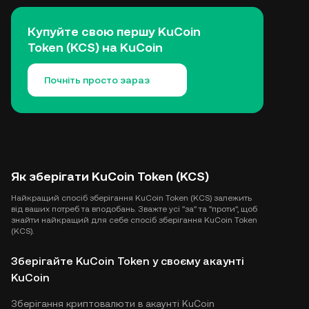
Купуйте свою першу KuCoin
Token (KCS) на KuCoin
Почніть просто зараз
Як зберігати KuCoin Token (KCS)
Найкращий спосіб зберігання KuCoin Token (KCS) залежить
від ваших потреб та вподобань. Зважте усі "за" та "проти", щоб
знайти найкращий для себе спосіб зберігання KuCoin Token
(KCS).
Зберігайте KuCoin Token у своєму акаунті
KuCoin
Зберігання криптовалюти в акаунті KuCoin