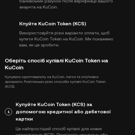
банківський рахунок після верифікації вашого
акаунта на KuCoin.
Кпуйте KuCoin Token (KCS)
Використовуйте різні варіанти оплати, щоб
купити KuCoin Token на KuCoin. Ми покажемо
вам, як це зробити.
Оберіть спосіб купівлі KuCoin Token на
KuCoin
Купувати криптовалюту на KuCoin. легко та інтуїтивно
зрозуміло. Розгляньмо різні способи купівлі KuCoin Token
(KCS).
Купуйте KuCoin Token (KCS) за
допомогою кредитної або дебетової
1
картки
Це найпростіший спосіб купівлі для нових
користувачів (KCS). Прив'яжіть кредитну або