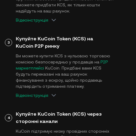
зможете придбати KCS, як тільки кошти
надійдуть на ваш рахунок.
Відеоінструкція
Купуйте KuCoin Token (KCS) на
3
KuCoin P2P ринку
Ви можете купити KCS з нульовою торговою
комісією безпосередньо у продавців на
P2P
маркетплейсі
KuCoin. Придбані вами KCS
будуть переказані на ваш рахунок
фінансування з ескроу, щойно продавець
підтвердить отримання платежу.
Відеоінструкція
Купуйте KuCoin Token (KCS) через
4
сторонні канали
KuCoin підтримує низку провідних сторонніх