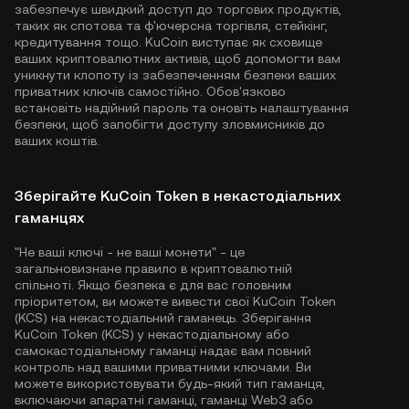
забезпечує швидкий доступ до торгових продуктів,
таких як спотова та ф'ючерсна торгівля, стейкінг,
кредитування тощо. KuCoin виступає як сховище
ваших криптовалютних активів, щоб допомогти вам
уникнути клопоту із забезпеченням безпеки ваших
приватних ключів самостійно. Обов'язково
встановіть надійний пароль та оновіть налаштування
безпеки, щоб запобігти доступу зловмисників до
ваших коштів.
Зберігайте KuCoin Token в некастодіальних
гаманцях
"Не ваші ключі - не ваші монети" - це
загальновизнане правило в криптовалютній
спільноті. Якщо безпека є для вас головним
пріоритетом, ви можете вивести свої KuCoin Token
(KCS) на некастодіальний гаманець. Зберігання
KuCoin Token (KCS) у некастодіальному або
самокастодіальному гаманці надає вам повний
контроль над вашими приватними ключами. Ви
можете використовувати будь-який тип гаманця,
включаючи апаратні гаманці, гаманці Web3 або