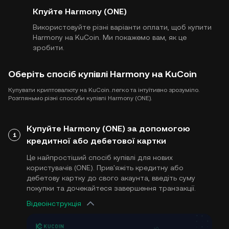
Кпуйте Harmony (ONE)
Використовуйте різні варіанти оплати, щоб купити
Harmony на KuCoin. Ми покажемо вам, як це
зробити.
Оберіть спосіб купівлі Harmony на KuCoin
Купувати криптовалюту на KuCoin. легко та інтуїтивно зрозуміло.
Розгляньмо різні способи купівлі Harmony (ONE).
Купуйте Harmony (ONE) за допомогою
1
кредитної або дебетової картки
Це найпростіший спосіб купівлі для нових
користувачів (ONE). Прив'яжіть кредитну або
дебетову картку до свого акаунта, введіть суму
покупки та дочекайтеся завершення транзакції.
Відеоінструкція