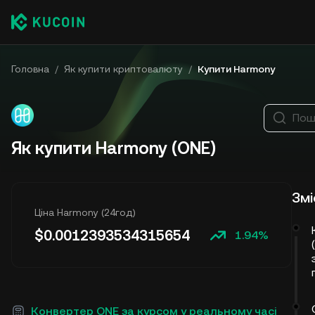
Головна
/
Як купити криптовалюту
/
Купити Harmony
Пош
Як купити Harmony (ONE)
Змі
Ціна Harmony (24год)
$
0.0012393534315654
1.94%
Конвертер ONE за курсом у реальному часі