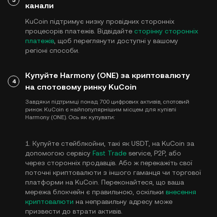
канали
KuCoin підтримує низку провідних сторонніх
процесорів платежів. Відвідайте
сторінку сторонніх
платежів
, щоб переглянути доступні у вашому
регіоні способи.
Купуйте Harmony (ONE) за криптовалюту
4
на спотовому ринку KuCoin
Завдяки підтримці понад 700 цифрових активів, спотовий
ринок KuCoin є найпопулярнішим місцем для купівлі
Harmony (ONE). Ось як купувати:
1. Купуйте стейблкойни, такі як USDT, на KuCoin за
допомогою сервісу
Fast Trade
service, P2P, або
через сторонніх продавців. Або ж перекажіть свої
поточні криптовалюти з іншого гаманця чи торгової
платформи на KuCoin. Переконайтеся, що ваша
мережа блокчейн є правильною, оскільки
внесення
криптовалюти
на неправильну адресу може
призвести до втрати активів.