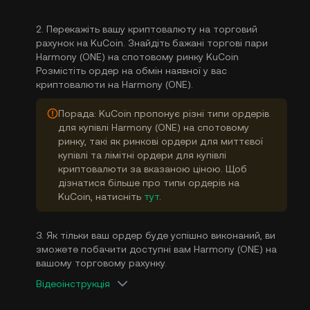
2. Перекажіть вашу криптовалюту на торговий
рахунок на KuCoin. Знайдіть бажані торгові пари
Harmony (ONE) на спотовому ринку KuCoin
Розмістіть ордер на обмін наявної у вас
криптовалюти на Harmony (ONE).
Порада: KuCoin пропонує різні типи ордерів
для купівлі Harmony (ONE) на спотовому
ринку, такі як ринкові ордери для миттєвої
купівлі та лімітні ордери для купівлі
криптовалюти за вказаною ціною. Щоб
дізнатися більше про типи ордерів на
KuCoin, натисніть
тут
.
3. Як тільки ваш ордер буде успішно виконаний, ви
зможете побачити доступні вам Harmony (ONE) на
вашому торговому рахунку.
Відеоінструкція