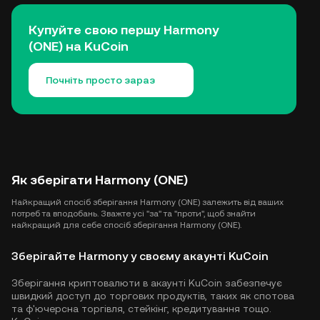
Купуйте свою першу Harmony
(ONE) на KuCoin
Почніть просто зараз
Як зберігати Harmony (ONE)
Найкращий спосіб зберігання Harmony (ONE) залежить від ваших
потреб та вподобань. Зважте усі "за" та "проти", щоб знайти
найкращий для себе спосіб зберігання Harmony (ONE).
Зберігайте Harmony у своєму акаунті KuCoin
Зберігання криптовалюти в акаунті KuCoin забезпечує
швидкий доступ до торгових продуктів, таких як спотова
та ф'ючерсна торгівля, стейкінг, кредитування тощо.