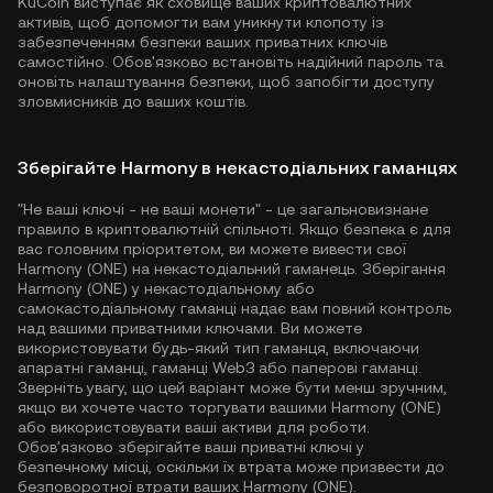
KuCoin виступає як сховище ваших криптовалютних
активів, щоб допомогти вам уникнути клопоту із
забезпеченням безпеки ваших приватних ключів
самостійно. Обов'язково встановіть надійний пароль та
оновіть налаштування безпеки, щоб запобігти доступу
зловмисників до ваших коштів.
Зберігайте Harmony в некастодіальних гаманцях
"Не ваші ключі - не ваші монети" - це загальновизнане
правило в криптовалютній спільноті. Якщо безпека є для
вас головним пріоритетом, ви можете вивести свої
Harmony (ONE) на некастодіальний гаманець. Зберігання
Harmony (ONE) у некастодіальному або
самокастодіальному гаманці надає вам повний контроль
над вашими приватними ключами. Ви можете
використовувати будь-який тип гаманця, включаючи
апаратні гаманці, гаманці Web3 або паперові гаманці.
Зверніть увагу, що цей варіант може бути менш зручним,
якщо ви хочете часто торгувати вашими Harmony (ONE)
або використовувати ваші активи для роботи.
Обов'язково зберігайте ваші приватні ключі у
безпечному місці, оскільки їх втрата може призвести до
безповоротної втрати ваших Harmony (ONE).