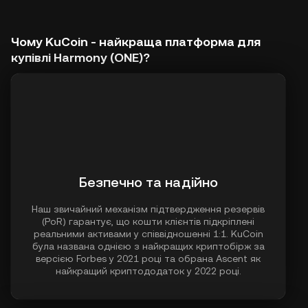
Чому KuCoin - найкраща платформа для
купівлі Harmony (ONE)?
Безпечно та надійно
Наш звичайний механізм підтвердження резервів
(PoR) гарантує, що кошти клієнтів підкріплені
реальними активами у співвідношенні 1:1. KuCoin
була названа однією з найкращих криптобірж за
версією Forbes у 2021 році та обрана Ascent як
найкращий криптододаток у 2022 році.