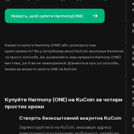
Увійдіть, щоб купити Harmony(ONE)
Бажаєте купити Harmony (ONE) або дослідити інші
криптовалюти? Ви у потрібному місці! KuCoin пропонує безпечні
та прості способи, які дозволяють вам купувати Harmony (ONE)
миттєво, де б ви не знаходилися! Дізнайтеся про усі способи,
якими ви можете купити ONE на KuCoin.
Купуйте Harmony (ONE) на KuCoin за чотири
простих кроки
Створіть безкоштовний акаунт​на KuCoin
Зареєструйтеся на KuCoin, вказавши адресу
електронної пошти/номер мобільного телефону