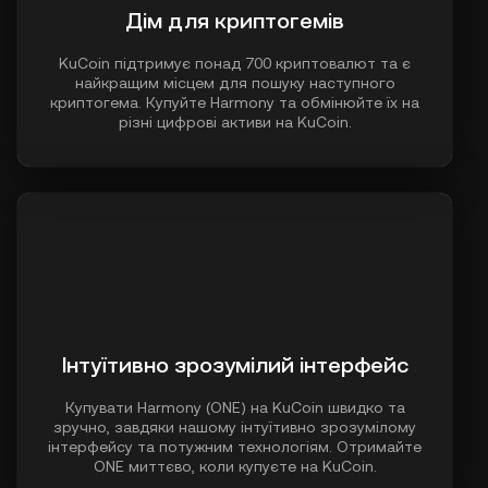
Дім для криптогемів
KuCoin підтримує понад 700 криптовалют та є
найкращим місцем для пошуку наступного
криптогема. Купуйте Harmony та обмінюйте їх на
різні цифрові активи на KuCoin.
Інтуїтивно зрозумілий інтерфейс
Купувати Harmony (ONE) на KuCoin швидко та
зручно, завдяки нашому інтуїтивно зрозумілому
інтерфейсу та потужним технологіям. Отримайте
ONE миттєво, коли купуєте на KuCoin.